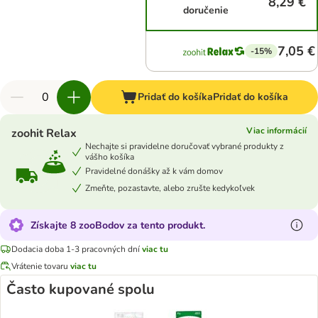
8,29 €
doručenie
7,05 €
-15%
Pridať do košíka
Pridať do košíka
Viac informácií
zoohit Relax
Nechajte si pravidelne doručovať vybrané produkty z
vášho košíka
Pravidelné donášky až k vám domov
Zmeňte, pozastavte, alebo zrušte kedykoľvek
Získajte 8 zooBodov za tento produkt.
Dodacia doba 1-3 pracovných dní
viac tu
Vrátenie tovaru
viac tu
Často kupované spolu