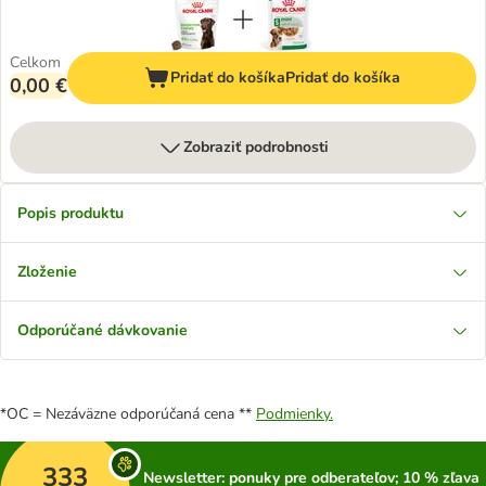
Celkom
Pridať do košíka
Pridať do košíka
0,00 €
Zobraziť podrobnosti
Popis produktu
Zloženie
Odporúčané dávkovanie
*OC = Nezáväzne odporúčaná cena **
Podmienky.
333
Newsletter: ponuky pre odberateľov; 10 % zľava