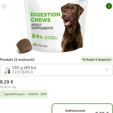
Produkt (3 možností)
% Kupón k dispozícii
160 g (40 ks)
2227845.0
8,29 €
51,81 € / kg
Uplatniť kupón - Ušetríte -20%
Jednorazové