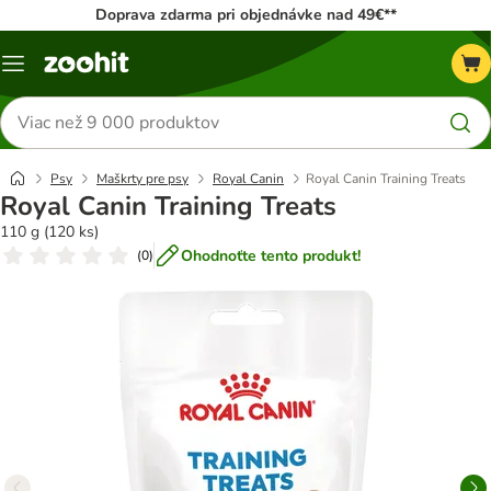
Doprava zdarma pri objednávke nad 49€**
Kategórie
Hľadať
produkty
Psy
Maškrty pre psy
Royal Canin
Royal Canin Training Treats
Royal Canin Training Treats
110 g (120 ks)
Ohodnoťte tento produkt!
(
0
)