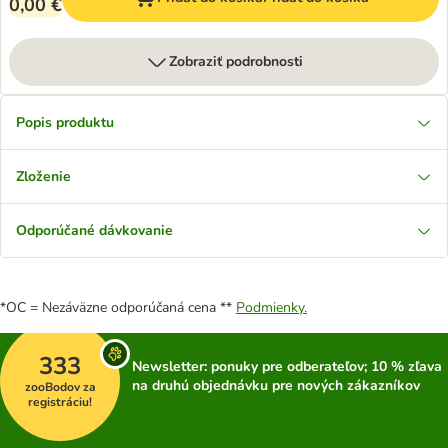
0,00 €
Zobraziť podrobnosti
Popis produktu
Zloženie
Odporúčané dávkovanie
*OC = Nezáväzne odporúčaná cena **
Podmienky.
333
Newsletter: ponuky pre odberateľov; 10 % zľava
na druhú objednávku pre nových zákazníkov
zooBodov za
registráciu!