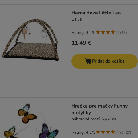
Herná deka Little Leo
1 kus
Rating: 4.1/5
(
13
)
11,49 €
Pridať do košíka
Hračka pre mačky Funny
motýliky
náhradné motýliky 4 ks
Rating: 4.1/5
(
3427
)