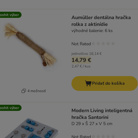
oohit výber
Aumüller dentálna hračka
rolka z aktinídie
výhodné balenie: 6 ks
Not Rated
jednotlivo
16,14 €
14,79 €
2,47 € / kus
Pridať do košíka
4 možností
oohit výber
Modern Living inteligentná
hračka Santorini
D 29 x Š 27 x V 5 cm
Not Rated