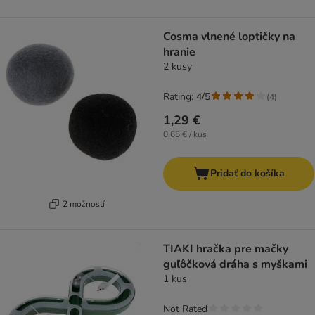
Cosma vlnené loptičky na
hranie
2 kusy
Rating: 4/5
(
4
)
1,29 €
0,65 € / kus
Pridať do košíka
2 možností
TIAKI hračka pre mačky
guľôčková dráha s myškami
1 kus
Not Rated