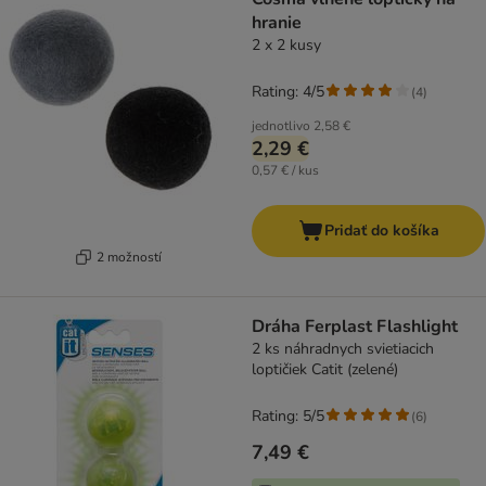
hranie
2 x 2 kusy
Rating: 4/5
(
4
)
jednotlivo
2,58 €
2,29 €
0,57 € / kus
Pridať do košíka
2 možností
Dráha Ferplast Flashlight
2 ks náhradnych svietiacich
loptičiek Catit (zelené)
Rating: 5/5
(
6
)
7,49 €