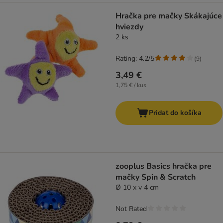
Hračka pre mačky Skákajúce
hviezdy
2 ks
Rating: 4.2/5
(
9
)
3,49 €
1,75 € / kus
Pridať do košíka
zooplus Basics hračka pre
mačky Spin & Scratch
Ø 10 x v 4 cm
Not Rated