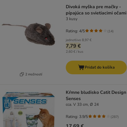
Divoká myška pre mačky -
pípajúca so svietiacimi očami
3 kusy
Rating: 4/5
(
14
)
jednotlivo
8,97 €
7,79 €
2,60 € / kus
Pridať do košíka
2 možností
Kŕmne bludisko Catit Design
Senses
cca. V 33 cm, Ø 24
Rating: 3.9/5
(
287
)
17,69 €