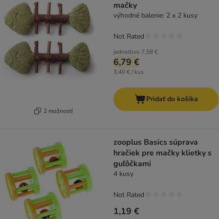
mačky
výhodné balenie: 2 x 2 kusy
Not Rated
jednotlivo
7,58 €
6,79 €
3,40 € / kus
Pridať do košíka
2 možností
zooplus Basics súprava
hračiek pre mačky klietky s
guľôčkami
4 kusy
Not Rated
1,19 €