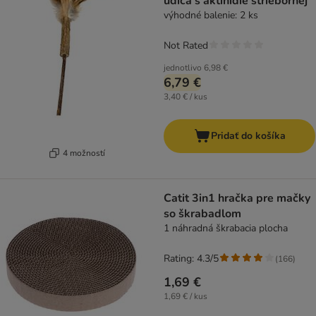
udica s aktinídie striebornej
výhodné balenie: 2 ks
Not Rated
jednotlivo
6,98 €
6,79 €
3,40 € / kus
Pridať do košíka
4 možností
Catit 3in1 hračka pre mačky
so škrabadlom
1 náhradná škrabacia plocha
Rating: 4.3/5
(
166
)
1,69 €
1,69 € / kus