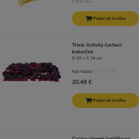
1,19 € / kus
Pridať do košíka
Trixie Activity čuchací
koberček
D 50 × Š 34 cm
Not Rated
20,49 €
Pridať do košíka
Cosma vlnené loptičky na