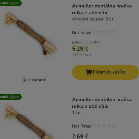
product items have been changed
oohit výber
Aumüller dentálna hračka
rolka z aktinídie
výhodné balenie: 2 ks
Not Rated
jednotlivo
5,38 €
5,29 €
2,65 € / kus
Pridať do košíka
4 možností
oohit výber
Aumüller dentálna hračka
rolka z aktinídie
1 kus
Not Rated
2,69 €