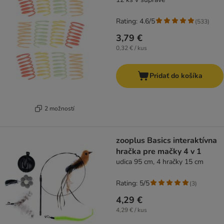
Rating: 4.6/5
(
533
)
3,79 €
0,32 € / kus
Pridať do košíka
2 možností
zooplus Basics interaktívna
hračka pre mačky 4 v 1
udica 95 cm, 4 hračky 15 cm
Rating: 5/5
(
3
)
4,29 €
4,29 € / kus