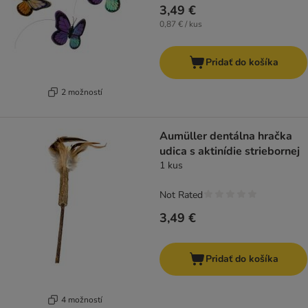
3,49 €
0,87 € / kus
Pridať do košíka
2 možností
Aumüller dentálna hračka
udica s aktinídie striebornej
1 kus
Not Rated
3,49 €
Pridať do košíka
4 možností