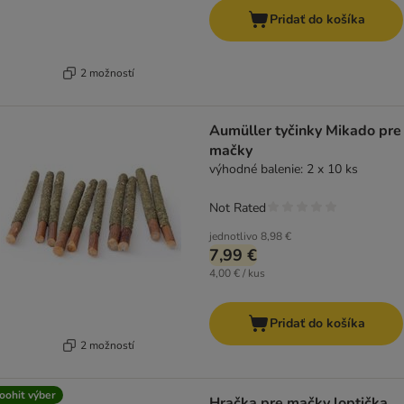
Pridať do košíka
2 možností
Aumüller tyčinky Mikado pre
mačky
výhodné balenie: 2 x 10 ks
Not Rated
jednotlivo
8,98 €
7,99 €
4,00 € / kus
Pridať do košíka
2 možností
oohit výber
Hračka pre mačky loptička