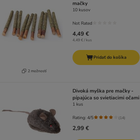
mačky
10 kusov
Not Rated
4,49 €
4,49 € / kus
Pridať do košíka
2 možností
Divoká myška pre mačky -
pípajúca so svietiacimi očami
1 kus
Rating: 4/5
(
14
)
2,99 €