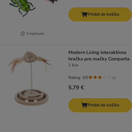
Pridať do košíka
2 možností
Modern Living interaktívna
hračka pre mačky Comporta
1 kus
Rating: 3/5
(
2
)
5,79 €
Pridať do košíka