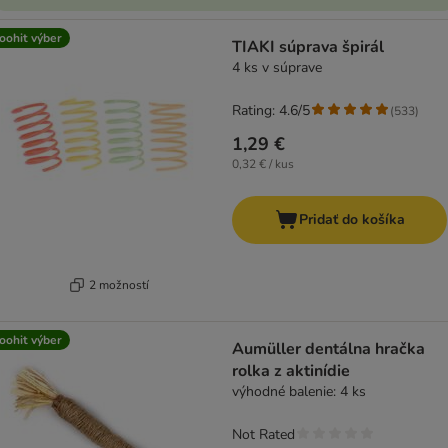
oohit výber
TIAKI súprava špirál
4 ks v súprave
Rating: 4.6/5
(
533
)
1,29 €
0,32 € / kus
Pridať do košíka
2 možností
oohit výber
Aumüller dentálna hračka
rolka z aktinídie
výhodné balenie: 4 ks
Not Rated