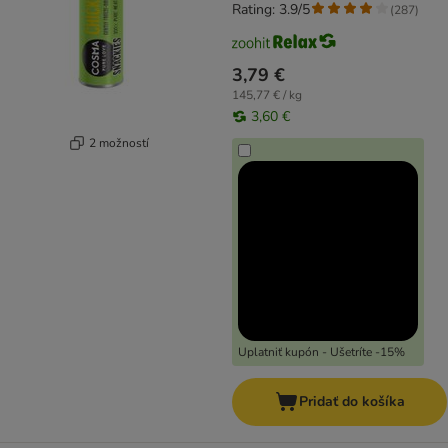
Rating: 3.9/5
(
287
)
3,79 €
145,77 € / kg
3,60 €
2 možností
Uplatniť kupón - Ušetríte -15%
Pridať do košíka