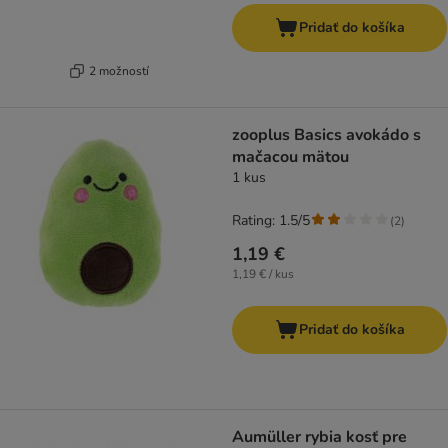
Pridať do košíka
2 možností
zooplus Basics avokádo s
mačacou mätou
1 kus
Rating: 1.5/5
(
2
)
1,19 €
1,19 € / kus
Pridať do košíka
Aumüller rybia kosť pre