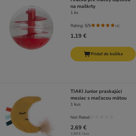
na maškrty
1 ks
Rating: 5/5
(
4
)
1,19 €
Pridať do košíka
TIAKI Junior praskajúci
mesiac s mačacou mätou
1 kus
Not Rated
2,69 €
2,69 € / kus