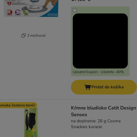
2 možností
Uplatniť kupón - Ušetríte -40%
Pridať do košíka
onuka čoskoro končí
Kŕmne bludisko Catit Design
Senses
na doplnenie: 26 g Cosma
Snackies kuracie