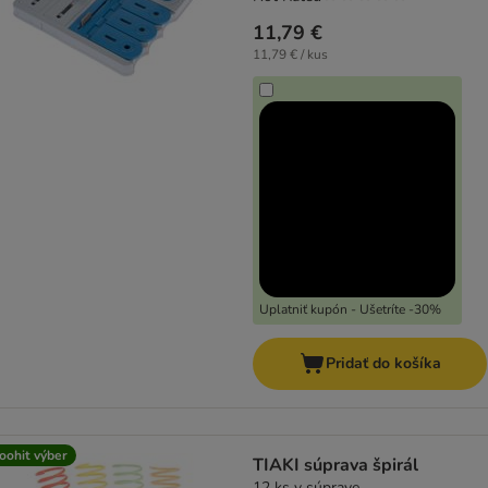
11,79 €
11,79 € / kus
Uplatniť kupón - Ušetríte -30%
Pridať do košíka
oohit výber
TIAKI súprava špirál
12 ks v súprave