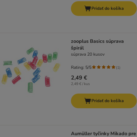
Pridať do košíka
zooplus Basics súprava
špirál
súprava 20 kusov
Rating: 5/5
(
1
)
2,49 €
2,49 € / kus
Pridať do košíka
Aumüller tyčinky Mikado pre