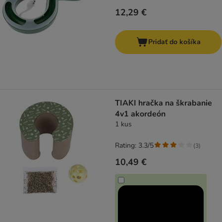
12,29 €
Pridať do košíka
TIAKI hračka na škrabanie
4v1 akordeón
1 kus
Rating: 3.3/5
(
3
)
10,49 €