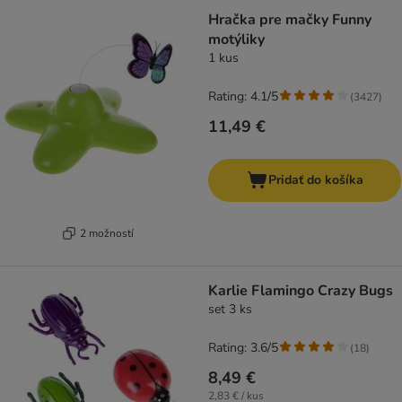
Hračka pre mačky Funny
motýliky
1 kus
Rating: 4.1/5
(
3427
)
11,49 €
Pridať do košíka
2 možností
Karlie Flamingo Crazy Bugs
set 3 ks
Rating: 3.6/5
(
18
)
8,49 €
2,83 € / kus