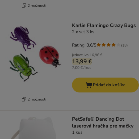
2 možností
Karlie Flamingo Crazy Bugs
2 x set 3 ks
Rating: 3.6/5
(
18
)
jednotlivo
16,98 €
13,99 €
7,00 € / kus
Pridať do košíka
2 možností
PetSafe® Dancing Dot
laserová hračka pre mačky
1 kus