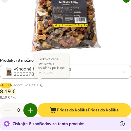
Celková cena
Produkt (3 možností)
rovnakých
položiek pri kúpe
výhodné balenie: 2 x 500 g
jednotlivo
2025578.0
-4.55%
jednotlivo
8,58 €
8,19 €
8,19 € / kg
Pridať do košíka
Pridať do košíka
Získajte 8 zooBodov za tento produkt.