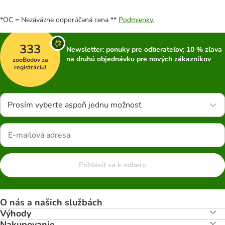
*OC = Nezáväzne odporúčaná cena **
Podmienky.
333
Newsletter: ponuky pre odberateľov; 10 % zľava
na druhú objednávku pre nových zákazníkov
zooBodov za
registráciu!
Prosím vyberte aspoň jednu možnosť
Prihlásiť sa k odberu
O nás a našich službách
Výhody
Nakupovanie