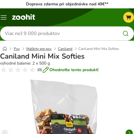
Doprava zdarma pri objednávke nad 49€**
Kategórie
Hľadať
produkty
Psy
Maškrty pre psy
Caniland
Caniland Mini Mix Softies
Caniland Mini Mix Softies
výhodné balenie: 2 x 500 g
Ohodnoťte tento produkt!
(
0
)