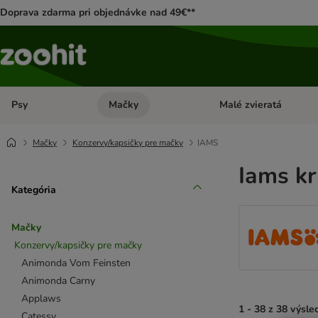
Doprava zdarma pri objednávke nad 49€**
Psy
Mačky
Malé zvieratá
Otvoriť menu: Psy
Otvoriť menu: Mačky
Mačky
Konzervy/kapsičky pre mačky
IAMS
Iams k
Kategória
Mačky
Konzervy/kapsičky pre mačky
Animonda Vom Feinsten
Animonda Carny
Applaws
1 - 38 z 38 výsle
Catessy