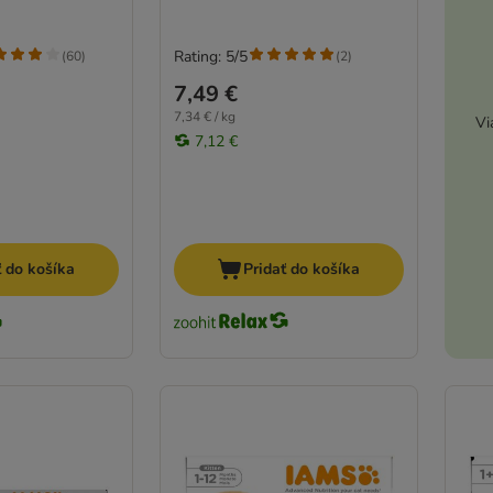
Rating: 5/5
(
60
)
(
2
)
7,49 €
7,34 € / kg
Vi
7,12 €
ť do košíka
Pridať do košíka