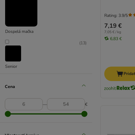
Advance
Advance Veterinary Diets
Rating: 3.9/5
Almo Nature
7,19 €
Alpha Spirit
Dospelá mačka
7,05 € / kg
Animonda Integra
6,83 €
(
13
)
Beaphar špeciálna diéta
Best Nature
Bozita
Senior
Brekkies
Prida
Brit Care
Butcher's
Cena
Carnilove
Cat Chow
―
€
Catit
Cat´s Love
catz finefood
Concept for Life Veterinary Diet