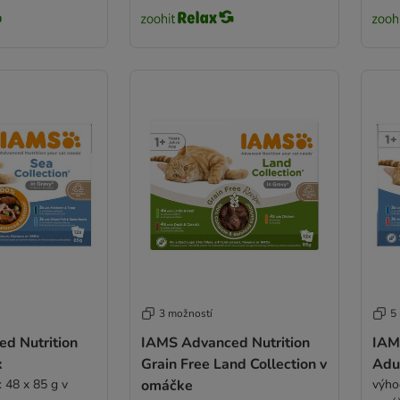
3 možností
5
d Nutrition
IAMS Advanced Nutrition
IAM
x
Grain Free Land Collection v
Adu
 48 x 85 g v
omáčke
výho