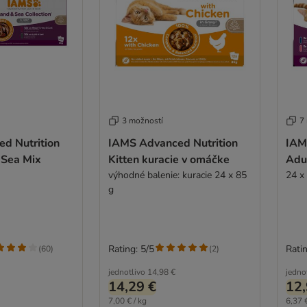
3 možností
7
d Nutrition
IAMS Advanced Nutrition
IAM
 Sea Mix
Kitten kuracie v omáčke
Adu
výhodné balenie: kuracie 24 x 85
24 x 
g
Rating: 5/5
Ratin
(
60
)
(
2
)
jednotlivo
14,98 €
jedno
14,29 €
12,
7,00 € / kg
6,37 €