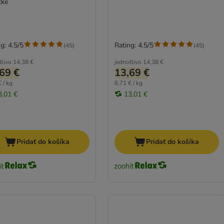
čke
g: 4.5/5
Rating: 4.5/5
(
45
)
(
45
)
tlivo
14,38 €
jednotlivo
14,38 €
69 €
13,69 €
 / kg
6,71 € / kg
3,01 €
13,01 €
Pridať do košíka
Pridať do košíka