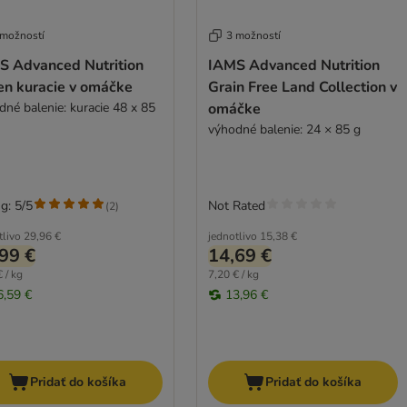
 možností
3 možností
S Advanced Nutrition
IAMS Advanced Nutrition
en kuracie v omáčke
Grain Free Land Collection v
dné balenie: kuracie 48 x 85
omáčke
výhodné balenie: 24 × 85 g
g: 5/5
Not Rated
(
2
)
tlivo
29,96 €
jednotlivo
15,38 €
99 €
14,69 €
 / kg
7,20 € / kg
6,59 €
13,96 €
Pridať do košíka
Pridať do košíka