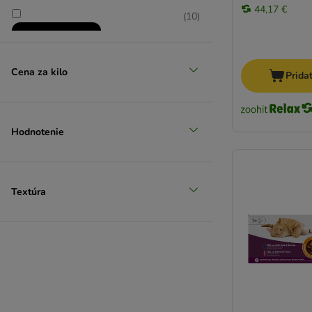
Josera
44,17 €
(
10
)
JosiCat
Kattovit špeciálna diéta
Kattovit Vital Care
Cena za kilo
Kitty Cat
Prida
Leonardo
LifeCat
Bez umelých aditív
Lily's Kitchen
Hodnotenie
Lucky Lou
MAC´s
MAC's Vetcare
Textúra
MERA Cats
MjAMjAM
Mjau
Natural Code
Nature's Variety
Nutrivet
Oasy