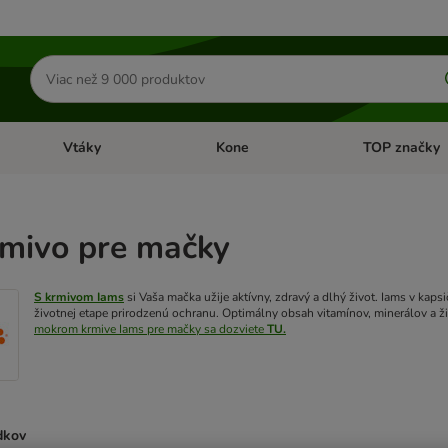
Hľadať
produkty
Vtáky
Kone
TOP značky
Otvoriť menu: Malé zvieratá
Otvoriť menu: Vtáky
Otvoriť menu: 
rmivo pre mačky
S krmivom Iams
si Vaša mačka užije aktívny, zdravý a dlhý život. Iams v kap
životnej etape prirodzenú ochranu. Optimálny obsah vitamínov, minerálov a ž
mokrom krmive Iams pre mačky sa dozviete
TU.
dkov