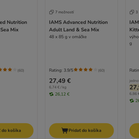
7 možností
3
d Nutrition
IAMS Advanced Nutrition
IAM
 Sea Mix
Adult Land & Sea Mix
Kitt
48 x 85 g v omáčke
výho
g
Rating: 3.9/5
Ratin
(
60
)
(
60
)
27,49 €
jedno
27,
6,74 € / kg
26,12 €
6,86 €
2
ť do košíka
Pridať do košíka