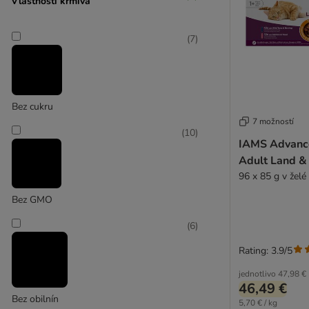
Vlastnosti krmiva
Crave
Disugual
Dogs'n Tiger
(
7
)
Dolina Noteci
Encore
FairCat
Fitmin
Bez cukru
Forza10
7 možností
(
10
)
GimCat
IAMS Advance
GranataPet
Adult Land &
GRAU
96 x 85 g v želé
Greenwoods
Bez GMO
Happy Cat
Hardys LOVE AFFAIR
(
6
)
Herrmanns
Rating: 3.9/5
Hill's
jednotlivo
47,98 €
Hill's Prescription Diet
46,49 €
James Wellbeloved
Bez obilnín
5,70 € / kg