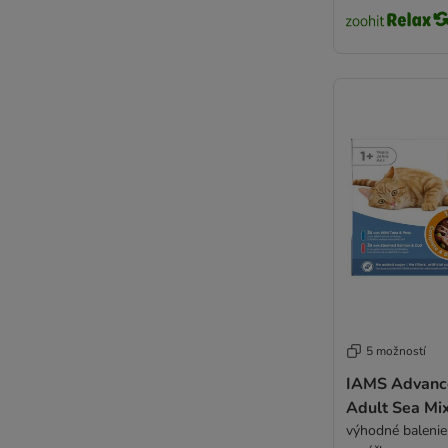
STRAYZ
Schesir Veterinary Solutions
Super Benek
Taste of the Wild
Terra Felis
Thrive Complete
Tigeria
Trainer Natural
Trovet
Ultima
Venandi Animal
Virbac
Vitakraft Poesie
Wiejska Zagroda
5 možností
Wildes Land
Wild Freedom
IAMS Advance
Adult Sea Mi
WOW Cat
výhodné balenie:
Yarrah Bio