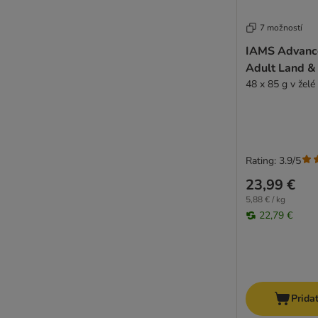
PAN MIESKO
Pawsome
7 možností
Perfect Fit
IAMS Advance
PrimaCat
Adult Land &
Porta 21
48 x 85 g v želé
PURINA Veterinary Diets
PURINA PRO PLAN
Pure Nature
PURINA ONE
Rating: 3.9/5
Purizon
Pussy Deluxe
23,99 €
Rafi
5,88 € / kg
22,79 €
Rosie's Farm
Royal Canin Veterinary
Sanabelle
SCHESIR COMPLEMENTS
Schmusy
Prida
ShinyCat