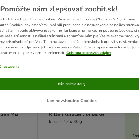
Pomôžte nám zlepšovať zoohit.sk!
ve been changed
ich stránkach používame Cookies, Pixel a iné technológie (“Cookies”). Využívame
utné Cookies, aby sme Vám umožnili prehliadanie a nakupovanie na našich stránkac
schválením budú aktivované výkonné, funkčné a na marketing potrebné Cookies, čí
me Vaše skúsenosti s našimi stránkami a zobrazíme Vám pre Vás relevantné produkty
amy prispôsobené pre Vás. Tieto nastavenia môžete kedykoľvek upraviť v nastaveniac
 informácie o zodpovedných za spracúvanie Vašich údajov, spracúvaných osobných 
spracúvania nájdete v centre preferencií
Ochrana osobných údajov
ť nastavenia
Súhlasím a ďalej
3 možností
A
Len nevyhnutné Cookies
d Nutrition
IAMS Advanced Nutrition
 Sea Mix
Kitten kuracie v omáčke
kuracie 12 x 85 g
Ve