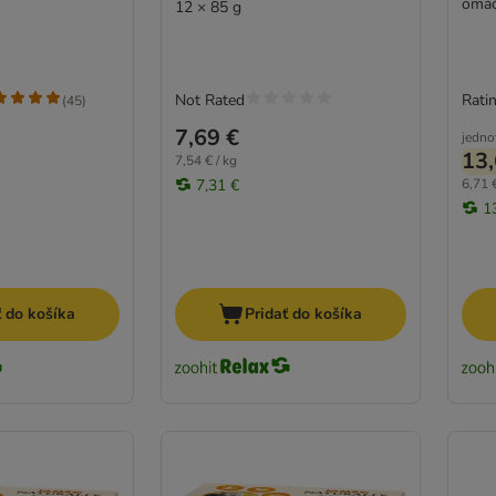
omá
12 × 85 g
Not Rated
Ratin
(
45
)
7,69 €
jedno
13,
7,54 € / kg
7,31 €
6,71 €
1
ť do košíka
Pridať do košíka