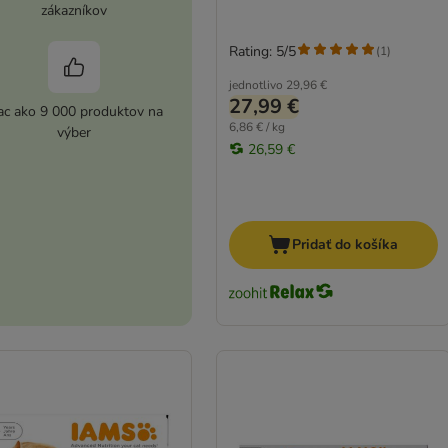
zákazníkov
Rating: 5/5
(
1
)
jednotlivo
29,96 €
27,99 €
ac ako 9 000 produktov na
6,86 € / kg
výber
26,59 €
Pridať do košíka