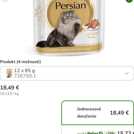
Produkt (4 možností)
12 x 85 g
726750.1
18,49 €
18,13 € / kg
Jednorazové
18,49 €
doručenie
15,72 
-15%