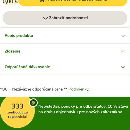
0,00 €
Zobraziť podrobnosti
Popis produktu
Zloženie
Odporúčané dávkovanie
*OC = Nezáväzne odporúčaná cena **
Podmienky.
333
Newsletter: ponuky pre odberateľov; 10 % zľava
na druhú objednávku pre nových zákazníkov
zooBodov za
registráciu!