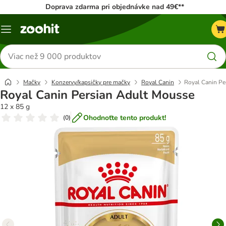
Doprava zdarma pri objednávke nad 49€**
Kategórie
Hľadať
produkty
Mačky
Konzervy/kapsičky pre mačky
Royal Canin
Royal Canin Pe
Royal Canin Persian Adult Mousse
12 x 85 g
Ohodnoťte tento produkt!
(
0
)