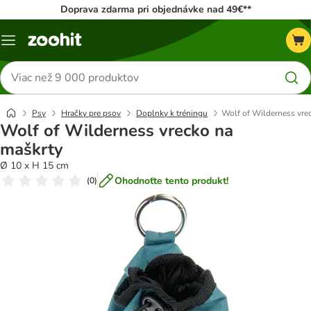
Doprava zdarma pri objednávke nad 49€**
Kategórie
Hľadať
produkty
Psy
Hračky pre psov
Doplnky k tréningu
Wolf of Wilderness vre
Wolf of Wilderness vrecko na
maškrty
Ø 10 x H 15 cm
Ohodnoťte tento produkt!
(
0
)