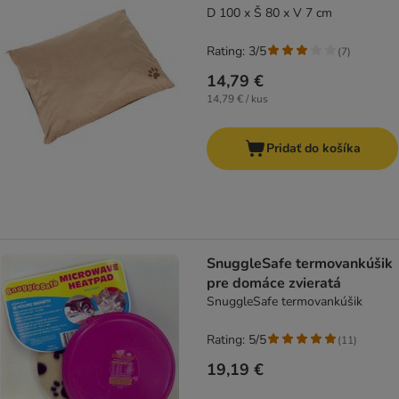
D 100 x Š 80 x V 7 cm
Rating: 3/5
(
7
)
14,79 €
14,79 € / kus
Pridať do košíka
SnuggleSafe termovankúšik
pre domáce zvieratá
SnuggleSafe termovankúšik
Rating: 5/5
(
11
)
19,19 €