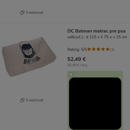
3 možností
DC Batman matrac pre psa
veľkosť L: d 115 x š 75 x v 15 cm
Rating: 5/5
(
3
)
52,49 €
52,49 € / kus
3 možností