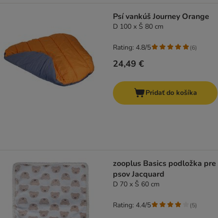
Psí vankúš Journey Orange
D 100 x Š 80 cm
Rating: 4.8/5
(
6
)
24,49 €
Pridať do košíka
zooplus Basics podložka pre
psov Jacquard
D 70 x Š 60 cm
Rating: 4.4/5
(
5
)