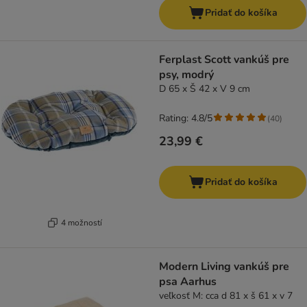
Pridať do košíka
Ferplast Scott vankúš pre
psy, modrý
D 65 x Š 42 x V 9 cm
Rating: 4.8/5
(
40
)
23,99 €
Pridať do košíka
4 možností
Modern Living vankúš pre
psa Aarhus
veľkosť M: cca d 81 x š 61 x v 7