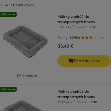
1 - 48 z 81 výsledkov
product items have been changed
oohit výber
Mäkký vankúš do
transportných boxov
L: D 90 x Š 56 x V 10 cm
Rating: 4.2/5
(
932
)
33,49 €
Pridať do košíka
4 možností
oohit výber
Mäkký vankúš do
transportných boxov
M: D 77 x Š 55 x V 10 cm