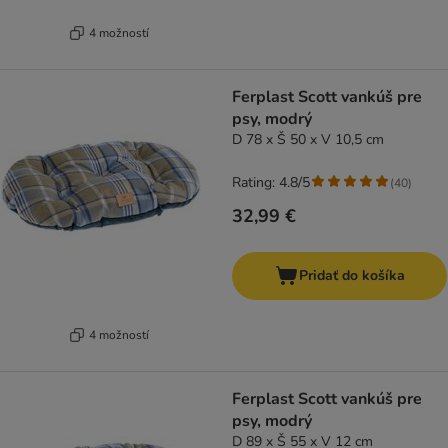
4 možností
Ferplast Scott vankúš pre
psy, modrý
D 78 x Š 50 x V 10,5 cm
Rating: 4.8/5
(
40
)
32,99 €
Pridať do košíka
4 možností
Ferplast Scott vankúš pre
psy, modrý
D 89 x Š 55 x V 12 cm