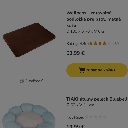
Wellness - zdravotná
podložka pre psov, matná
koža
D 100 x Š 70 x V 6 cm
Rating: 4.4/5
(
460
)
53,99 €
Pridať do košíka
2 možností
TIAKI útulný pelech Bluebell
Ø 60 x V 11 cm
Not Rated
19,99 €