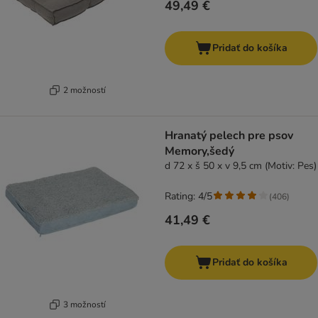
49,49 €
Pridať do košíka
2 možností
Hranatý pelech pre psov
Memory,šedý
d 72 x š 50 x v 9,5 cm (Motiv: Pes)
Rating: 4/5
(
406
)
41,49 €
Pridať do košíka
3 možností