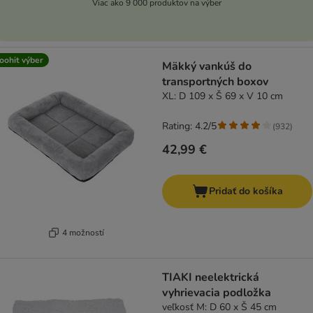
Viac ako 9 000 produktov na výber
oohit výber
Mäkký vankúš do
transportných boxov
XL: D 109 x Š 69 x V 10 cm
Rating: 4.2/5
(
932
)
42,99 €
Pridať do košíka
4 možností
TIAKI neelektrická
vyhrievacia podložka
veľkosť M: D 60 x Š 45 cm