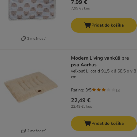
7,99 €
7,99 € / kus
Pridať do košíka
2 možností
Modern Living vankúš pre
psa Aarhus
veľkosť L: cca d 91,5 x š 68,5 x v 8
cm
Rating: 3/5
(
2
)
22,49 €
22,49 € / kus
Pridať do košíka
2 možností