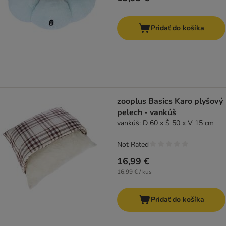
Pridať do košíka
zooplus Basics Karo plyšový
pelech - vankúš
vankúš: D 60 x Š 50 x V 15 cm
Not Rated
16,99 €
16,99 € / kus
Pridať do košíka