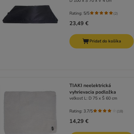
D 100 x Š 70 x V 4 cm
Rating: 5/5
(
2
)
23,49 €
Pridať do košíka
TIAKI neelektrická
vyhrievacia podložka
veľkosť L: D 75 x Š 60 cm
Rating: 3.7/5
(
18
)
14,29 €