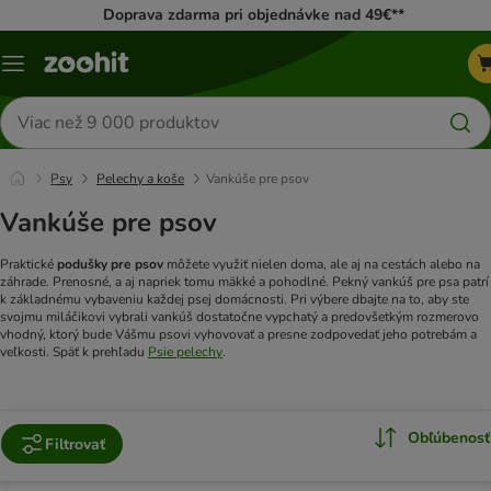
Doprava zdarma pri objednávke nad 49€**
Kategórie
Hľadať
produkty
Psy
Pelechy a koše
Vankúše pre psov
Vankúše pre psov
Praktické
podušky pre psov
môžete využiť nielen doma, ale aj na cestách alebo na
záhrade. Prenosné, a aj napriek tomu mäkké a pohodlné. Pekný vankúš pre psa patrí
k základnému vybaveniu každej psej domácnosti. Pri výbere dbajte na to, aby ste
svojmu miláčikovi vybrali vankúš dostatočne vypchatý a predovšetkým rozmerovo
vhodný, ktorý bude Vášmu psovi vyhovovať a presne zodpovedať jeho potrebám a
veľkosti. Späť k prehľadu
Psie pelechy
.
Obľúbenosť
Filtrovať