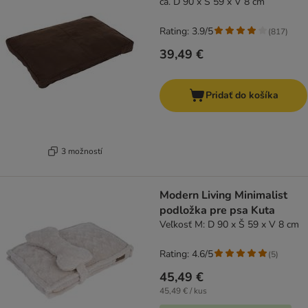
ca. D 90 x Š 59 x V 8 cm
Rating: 3.9/5
(
817
)
39,49 €
Pridať do košíka
3 možností
Modern Living Minimalist
podložka pre psa Kuta
Veľkosť M: D 90 x Š 59 x V 8 cm
Rating: 4.6/5
(
5
)
45,49 €
45,49 € / kus