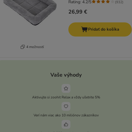
Rating: 4.2/5
(
932
)
26,99 €
Pridať do košíka
4 možností
Vaše výhody
Aktivujte si zoohit Relax a vždy ušetrite 5%
Verí nám viac ako 10 miliónov zákazníkov