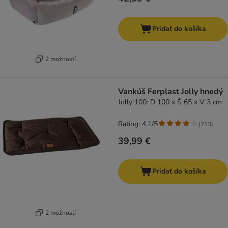
Pridať do košíka
2 možností
Vankúš Ferplast Jolly hnedý
Jolly 100: D 100 x Š 65 x V 3 cm
Rating: 4.1/5
(
213
)
39,99 €
Pridať do košíka
2 možností