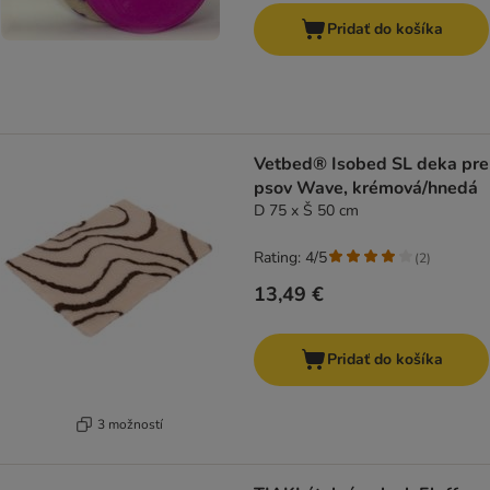
Pridať do košíka
Vetbed® Isobed SL deka pre
psov Wave, krémová/hnedá
D 75 x Š 50 cm
Rating: 4/5
(
2
)
13,49 €
Pridať do košíka
3 možností