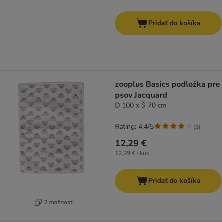
Pridať do košíka
zooplus Basics podložka pre
psov Jacquard
D 100 x Š 70 cm
Rating: 4.4/5
(
5
)
12,29 €
12,29 € / kus
Pridať do košíka
2 možností