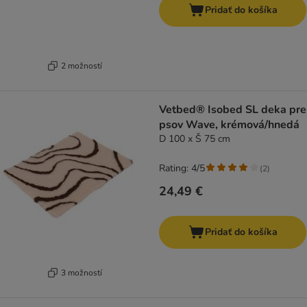
Pridať do košíka
2 možností
Vetbed® Isobed SL deka pre
psov Wave, krémová/hnedá
D 100 x Š 75 cm
Rating: 4/5
(
2
)
24,49 €
Pridať do košíka
3 možností