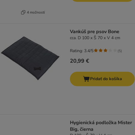
4 možností
Vankúš pre psov Bone
cca. D 100 x Š 70 x V 4 cm
Rating: 3.4/5
(
5
)
20,99 €
Pridať do košíka
Hygienická podložka Mister
Big, čierna