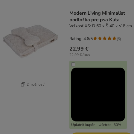
Modern Living Minimalist
podložka pre psa Kuta
Veľkosť XS: D 60 x Š 40 x V 8 cm
Rating: 4.6/5
(
5
)
22,99 €
22,99 € / kus
2 možností
Uplatniť kupón - Ušetríte -30%