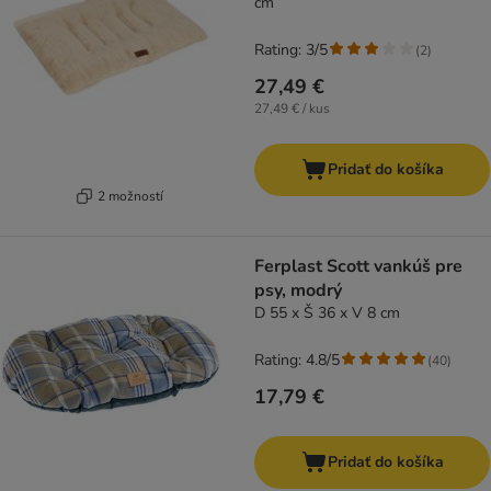
cm
Rating: 3/5
(
2
)
27,49 €
27,49 € / kus
Pridať do košíka
2 možností
Ferplast Scott vankúš pre
psy, modrý
D 55 x Š 36 x V 8 cm
Rating: 4.8/5
(
40
)
17,79 €
Pridať do košíka