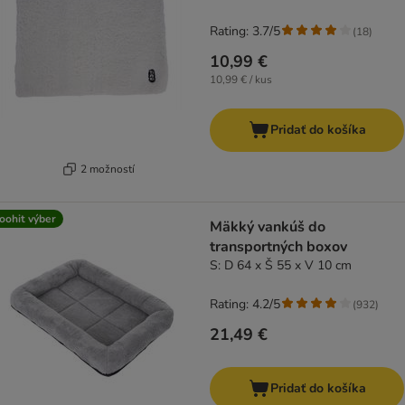
Rating: 3.7/5
(
18
)
10,99 €
10,99 € / kus
Pridať do košíka
2 možností
oohit výber
Mäkký vankúš do
transportných boxov
S: D 64 x Š 55 x V 10 cm
Rating: 4.2/5
(
932
)
21,49 €
Pridať do košíka