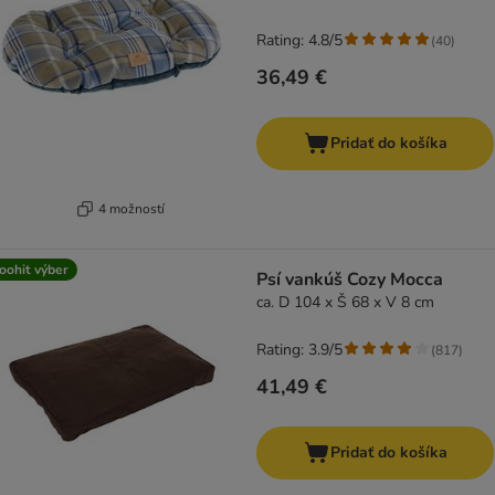
Rating: 4.8/5
(
40
)
36,49 €
Pridať do košíka
4 možností
oohit výber
Psí vankúš Cozy Mocca
ca. D 104 x Š 68 x V 8 cm
Rating: 3.9/5
(
817
)
41,49 €
Pridať do košíka