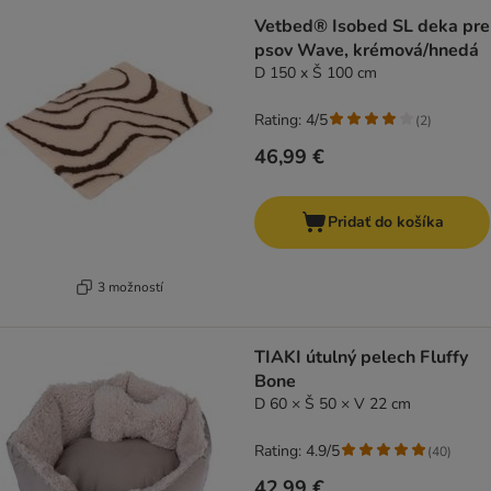
Vetbed® Isobed SL deka pre
psov Wave, krémová/hnedá
D 150 x Š 100 cm
Rating: 4/5
(
2
)
46,99 €
Pridať do košíka
3 možností
TIAKI útulný pelech Fluffy
Bone
D 60 × Š 50 × V 22 cm
Rating: 4.9/5
(
40
)
42,99 €