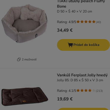
TIAKI útulný pelech Fluffy
Bone
D 50 × Š 40 × V 20 cm
Rating: 4.9/5
(
40
)
34,49 €
Pridať do košíka
2 možností
Vankúš Ferplast Jolly hnedý
Jolly 85: D 85 x Š 50 x V 3 cm
Rating: 4.1/5
(
213
)
19,69 €