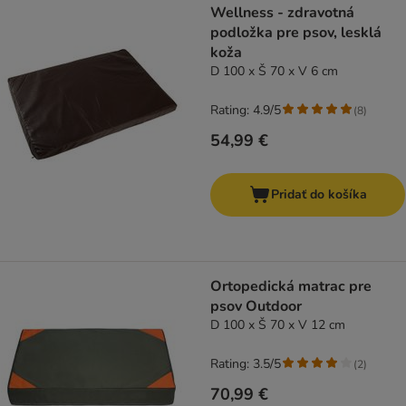
Wellness - zdravotná
podložka pre psov, lesklá
koža
D 100 x Š 70 x V 6 cm
Rating: 4.9/5
(
8
)
54,99 €
Pridať do košíka
Ortopedická matrac pre
psov Outdoor
D 100 x Š 70 x V 12 cm
Rating: 3.5/5
(
2
)
70,99 €