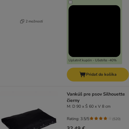
2 možností
Uplatniť kupón - Ušetríte -40%
Pridať do košíka
Vankúš pre psov Silhouette
čierny
M: D 90 x Š 60 x V 8 cm
Rating: 3.5/5
(
520
)
32,49 €