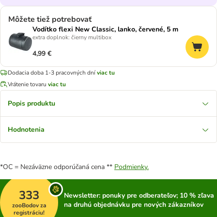
Môžete tiež potrebovať
Vodítko flexi New Classic, lanko, červené, 5 m
extra doplnok: čierny multibox
4,99 €
Dodacia doba 1-3 pracovných dní
viac tu
Vrátenie tovaru
viac tu
Popis produktu
Hodnotenia
*OC = Nezáväzne odporúčaná cena **
Podmienky.
333
Newsletter: ponuky pre odberateľov; 10 % zľava
na druhú objednávku pre nových zákazníkov
zooBodov za
registráciu!