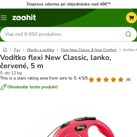
Doprava zdarma pri objednávke nad 49€**
Kategórie
Hľadať
produkty
Psy
Obojky a vodítka
Flexi New Classic & New Comfort
Vodítko 
Vodítko flexi New Classic, lanko,
červené, 5 m
S: do 12 kg
This is a stars rating area from zero to 5: 4.5/5
(
8
)
Ohodnoťte tento produkt!