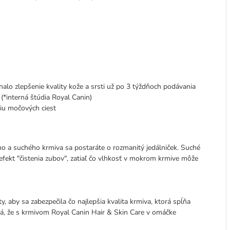
lo zlepšenie kvality kože a srsti už po 3 týždňoch podávania
(*interná štúdia Royal Canin)
iu močových ciest
 a suchého krmiva sa postaráte o rozmanitý jedálniček. Suché
fekt "čistenia zubov", zatiaľ čo vlhkosť v mokrom krmive môže
, aby sa zabezpečila čo najlepšia kvalita krmiva, ktorá spĺňa
ená, že s krmivom Royal Canin Hair & Skin Care v omáčke