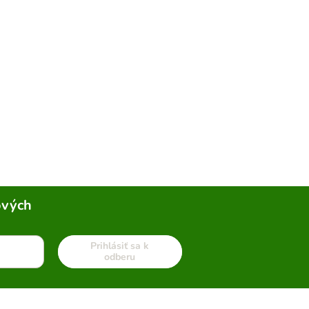
ových
Prihlásiť sa k
odberu