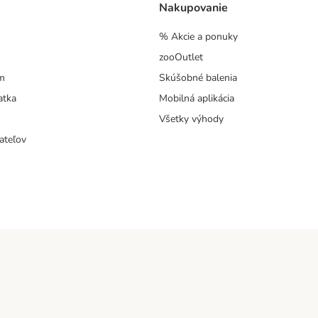
Nakupovanie
% Akcie a ponuky
zooOutlet
m
Skúšobné balenia
atka
Mobilná aplikácia
Všetky výhody
ateľov