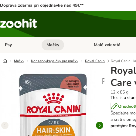
Doprava zdarma pri objednávke nad 49€**
Psy
Mačky
Malé zvieratá
Otvoriť menu: Psy
Otvoriť menu: Mačky
Mačky
Konzervy/kapsičky pre mačky
Royal Canin
Royal Canin Ha
Royal
Care 
12 x 85 g
This is a star
Ohodnoťt
Špeciálne mo
a srsti s om
predtým: Roy