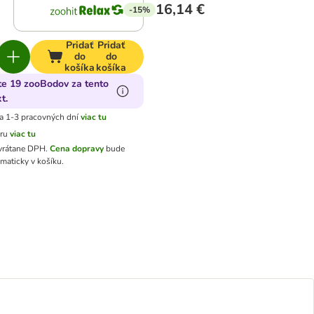
16,14 €
-15%
Pridať
Pridať
do
do
košíka
košíka
te 19 zooBodov za tento
t.
a 1-3 pracovných dní
viac tu
aru
viac tu
 vrátane DPH
.
Cena dopravy
bude
maticky v košíku.