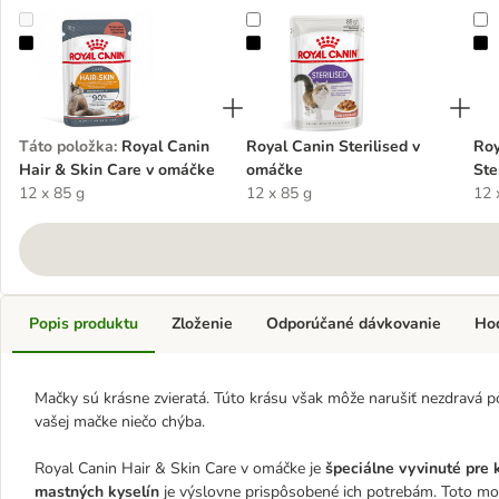
Royal Canin Hair & Skin Care v omáčke
Royal Canin Sterilised v omáčke
R
Táto položka
:
Royal Canin
Royal Canin Sterilised v
Roy
Hair & Skin Care v omáčke
omáčke
Ste
12 x 85 g
12 x 85 g
12 
Popis produktu
Zloženie
Odporúčané dávkovanie
Ho
Mačky sú krásne zvieratá. Túto krásu však môže narušiť nezdravá 
vašej mačke niečo chýba.
Royal Canin Hair & Skin Care v omáčke je
špeciálne vyvinuté pre k
mastných kyselín
je výslovne prispôsobené ich potrebám. Toto mo