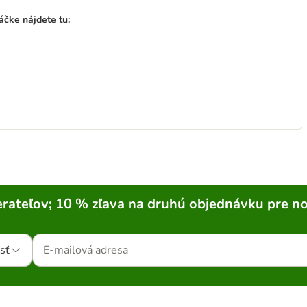
čke nájdete tu:
rateľov; 10 % zľava na druhú objednávku pre n
sť