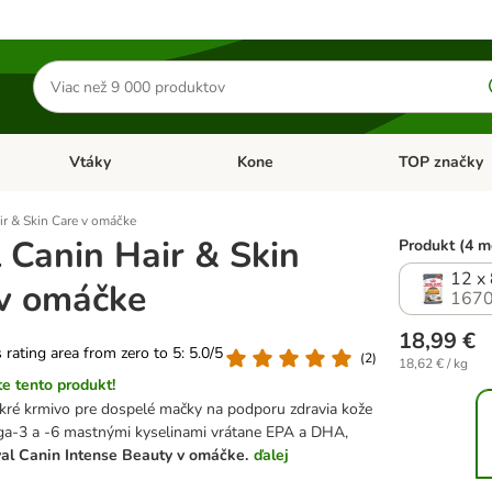
Hľadať
produkty
Vtáky
Kone
TOP značky
Otvoriť menu: Malé zvieratá
Otvoriť menu: Vtáky
Otvoriť menu: 
ir & Skin Care v omáčke
 Canin Hair & Skin
Produkt (4 m
12 x
v omáčke
1670
18,99 €
s rating area from zero to 5: 5.0/5
(
2
)
18,62 € / kg
e tento produkt!
kré krmivo pre dospelé mačky na podporu zdravia kože
ega-3 a -6 mastnými kyselinami vrátane EPA a DHA,
al Canin Intense Beauty v omáčke.
ďalej