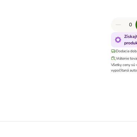
Získaj
produk
Dodacia dob
Vrátenie tov
Všetky ceny sú
vypočítaná auto