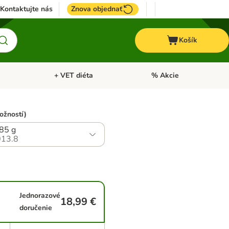
Kontaktujte nás
Znova objednať
Košík
+ VET diéta
% Akcie
Kone
Otvoriť menu: TOP značky
Otvoriť menu: + VET diéta
ožností)
 85 g
13.8
Jednorazové
18,99 €
doručenie