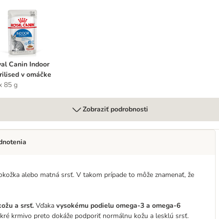
oyal Canin Indoor Sterilised v omáčke
al Canin Indoor
rilised v omáčke
x 85 g
Zobraziť podrobnosti
dnotenia
pokožka alebo matná srsť. V takom prípade to môže znamenať, že
ožu a srsť.
Vďaka
vysokému podielu omega-3 a omega-6
kré krmivo preto dokáže podporiť normálnu kožu a lesklú srsť.