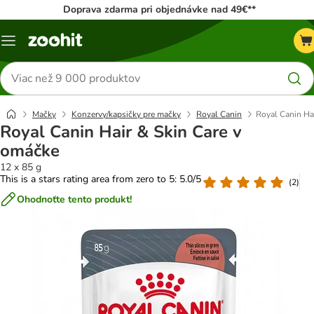
Doprava zdarma pri objednávke nad 49€**
Kategórie
Hľadať
produkty
Mačky
Konzervy/kapsičky pre mačky
Royal Canin
Royal Canin Ha
Royal Canin Hair & Skin Care v
omáčke
12 x 85 g
This is a stars rating area from zero to 5: 5.0/5
(
2
)
Ohodnoťte tento produkt!