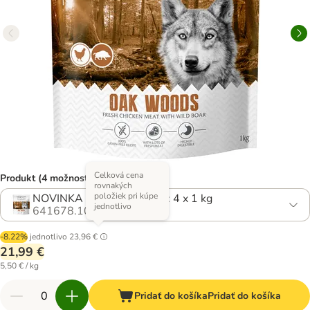
Celková cena
Produkt (4 možností)
rovnakých
položiek pri kúpe
NOVINKA výhodné balenie: 4 x 1 kg
jednotlivo
641678.10
-8.22%
jednotlivo
23,96 €
21,99 €
5,50 € / kg
Pridať do košíka
Pridať do košíka