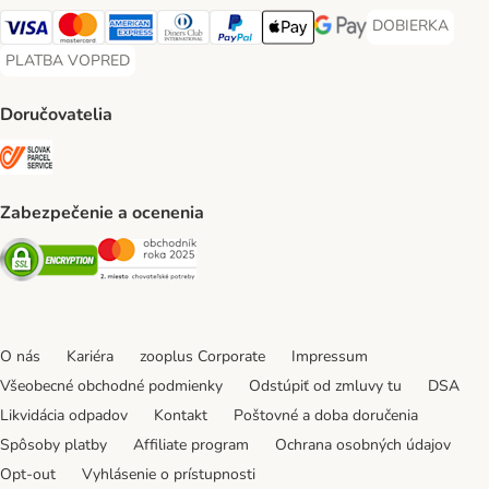
DOBIERKA
DOBIERKA Paym
Visa Payment Method
Mastercard Payment Method
American Express Payment Method
Diners Club Payment Method
PayPal Payment Method
Apple Pay Payment Method
Google Pay Payment Me
PLATBA VOPRED
PLATBA VOPRED Payment Method
Doručovatelia
SLOVAK PARCEL SERVICE Shipping Method
Zabezpečenie a ocenenia
Security
Security
O nás
Kariéra
zooplus Corporate
Impressum
Všeobecné obchodné podmienky
Odstúpiť od zmluvy tu
DSA
Likvidácia odpadov
Kontakt
Poštovné a doba doručenia
Spôsoby platby
Affiliate program
Ochrana osobných údajov
Opt-out
Vyhlásenie o prístupnosti