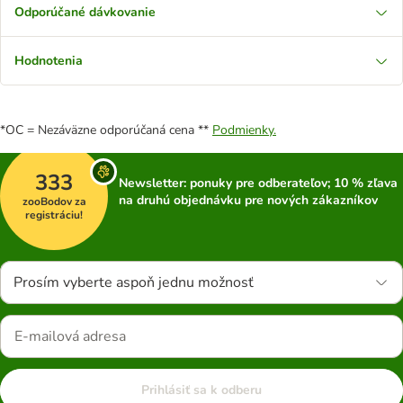
Odporúčané dávkovanie
Hodnotenia
*OC = Nezáväzne odporúčaná cena **
Podmienky.
333
Newsletter: ponuky pre odberateľov; 10 % zľava
na druhú objednávku pre nových zákazníkov
zooBodov za
registráciu!
Prosím vyberte aspoň jednu možnosť
Prihlásiť sa k odberu