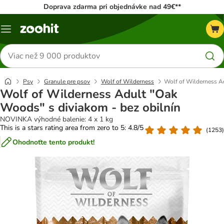
Doprava zdarma pri objednávke nad 49€**
Kategórie
Hľadať
produkty
Psy
Granule pre psov
Wolf of Wilderness
Wolf of Wilderness Ad
Wolf of Wilderness Adult "Oak
Woods" s diviakom - bez obilnín
NOVINKA výhodné balenie: 4 x 1 kg
This is a stars rating area from zero to 5: 4.8/5
(
1253
)
Ohodnoťte tento produkt!