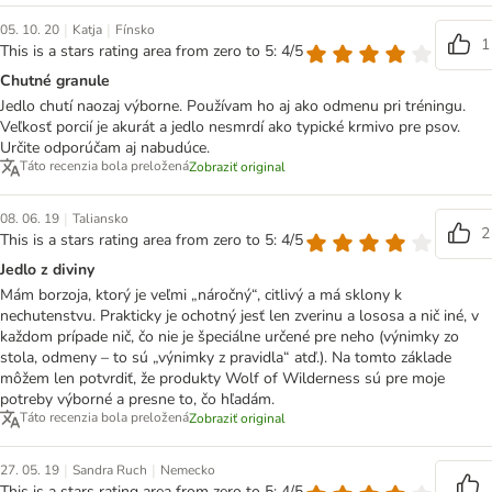
|
|
05. 10. 20
Katja
Fínsko
1
This is a stars rating area from zero to 5: 4/5
Chutné granule
Jedlo chutí naozaj výborne. Používam ho aj ako odmenu pri tréningu.
Veľkosť porcií je akurát a jedlo nesmrdí ako typické krmivo pre psov.
Určite odporúčam aj nabudúce.
Táto recenzia bola preložená
Zobraziť original
|
08. 06. 19
Taliansko
2
This is a stars rating area from zero to 5: 4/5
Jedlo z diviny
Mám borzoja, ktorý je veľmi „náročný“, citlivý a má sklony k
nechutenstvu. Prakticky je ochotný jesť len zverinu a lososa a nič iné, v
každom prípade nič, čo nie je špeciálne určené pre neho (výnimky zo
stola, odmeny – to sú „výnimky z pravidla“ atď.). Na tomto základe
môžem len potvrdiť, že produkty Wolf of Wilderness sú pre moje
potreby výborné a presne to, čo hľadám.
Táto recenzia bola preložená
Zobraziť original
|
|
27. 05. 19
Sandra Ruch
Nemecko
This is a stars rating area from zero to 5: 4/5