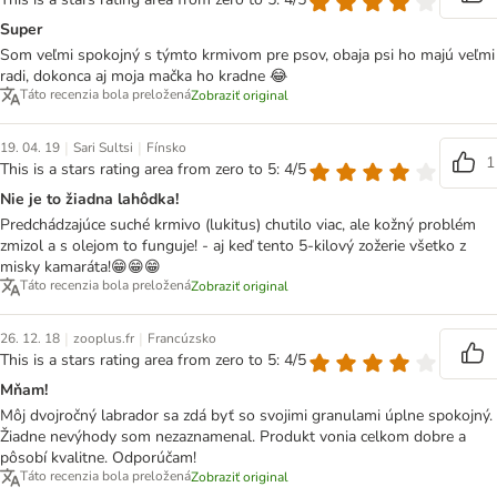
Super
Som veľmi spokojný s týmto krmivom pre psov, obaja psi ho majú veľmi
radi, dokonca aj moja mačka ho kradne 😂
Táto recenzia bola preložená
Zobraziť original
|
|
19. 04. 19
Sari Sultsi
Fínsko
1
This is a stars rating area from zero to 5: 4/5
Nie je to žiadna lahôdka!
Predchádzajúce suché krmivo (lukitus) chutilo viac, ale kožný problém
zmizol a s olejom to funguje! - aj keď tento 5-kilový zožerie všetko z
misky kamaráta!😁😁😁
Táto recenzia bola preložená
Zobraziť original
|
|
26. 12. 18
zooplus.fr
Francúzsko
This is a stars rating area from zero to 5: 4/5
Mňam!
Môj dvojročný labrador sa zdá byť so svojimi granulami úplne spokojný.
Žiadne nevýhody som nezaznamenal. Produkt vonia celkom dobre a
pôsobí kvalitne. Odporúčam!
Táto recenzia bola preložená
Zobraziť original