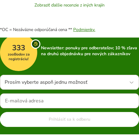
Zobraziť ďalšie recenzie z iných krajín
*OC = Nezáväzne odporúčaná cena **
Podmienky.
333
Newsletter: ponuky pre odberateľov; 10 % zľava
na druhú objednávku pre nových zákazníkov
zooBodov za
registráciu!
Prosím vyberte aspoň jednu možnosť
Prihlásiť sa k odberu