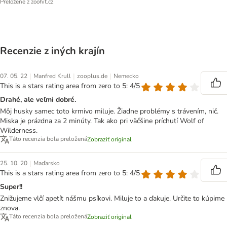
Preložené z zoohit.cz
Recenzie z iných krajín
|
|
|
07. 05. 22
Manfred Krull
zooplus.de
Nemecko
This is a stars rating area from zero to 5: 4/5
Drahé, ale veľmi dobré.
Môj husky samec toto krmivo miluje. Žiadne problémy s trávením, nič.
Miska je prázdna za 2 minúty. Tak ako pri väčšine príchutí Wolf of
Wilderness.
Táto recenzia bola preložená
Zobraziť original
|
25. 10. 20
Maďarsko
This is a stars rating area from zero to 5: 4/5
Super!!
Znižujeme vlčí apetít nášmu psíkovi. Miluje to a ďakuje. Určite to kúpime
znova.
Táto recenzia bola preložená
Zobraziť original