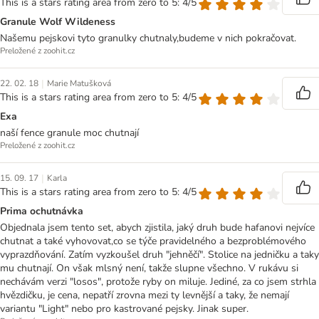
This is a stars rating area from zero to 5: 4/5
Granule Wolf Wildeness
Našemu pejskovi tyto granulky chutnaly,budeme v nich pokračovat.
Preložené z zoohit.cz
|
22. 02. 18
Marie Matušková
This is a stars rating area from zero to 5: 4/5
Exa
naší fence granule moc chutnají
Preložené z zoohit.cz
|
15. 09. 17
Karla
This is a stars rating area from zero to 5: 4/5
Prima ochutnávka
Objednala jsem tento set, abych zjistila, jaký druh bude hafanovi nejvíce
chutnat a také vyhovovat,co se týče pravidelného a bezproblémového
vyprazdňování. Zatím vyzkoušel druh "jehněčí". Stolice na jedničku a taky
mu chutnají. On však mlsný není, takže slupne všechno. V rukávu si
nechávám verzi "losos", protože ryby on miluje. Jediné, za co jsem strhla
hvězdičku, je cena, nepatří zrovna mezi ty levnější a taky, že nemají
variantu "Light" nebo pro kastrované pejsky. Jinak super.