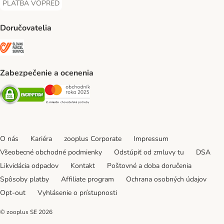
PLATBA VOPRED
PLATBA VOPRED Payment Method
Doručovatelia
SLOVAK PARCEL SERVICE Shipping Method
Zabezpečenie a ocenenia
Security
Security
O nás
Kariéra
zooplus Corporate
Impressum
Všeobecné obchodné podmienky
Odstúpiť od zmluvy tu
DSA
Likvidácia odpadov
Kontakt
Poštovné a doba doručenia
Spôsoby platby
Affiliate program
Ochrana osobných údajov
Opt-out
Vyhlásenie o prístupnosti
© zooplus SE
2026