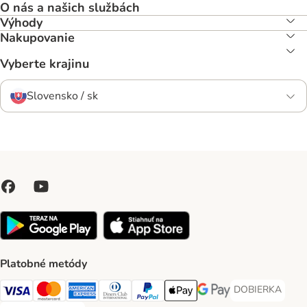
O nás a našich službách
Výhody
Nakupovanie
Vyberte krajinu
Slovensko / sk
Platobné metódy
DOBIERKA
DOBIERKA Paym
Visa Payment Method
Mastercard Payment Method
American Express Payment Method
Diners Club Payment Method
PayPal Payment Method
Apple Pay Payment Method
Google Pay Payment Me