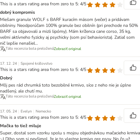
This is a stars rating area from zero to 5: 4/5
dobrý kompromis
Miešam granule WOLF s BARF kuracím mäsom (večer) a pridávam
obilniny. Neodporúčam 100% granule bez obilnín (pri prechode na 50%
BARF sa objavovali a mizli lipómy). Mám kríženca cane corso, 35 kg,
veľmi aktívneho fyzicky aj psychicky (som psí behaviorista). Zatiaľ som
nič lepšie nenašiel...
Táto recenzia bola preložená
Zobraziť original
|
17. 12. 24
Spojené kráľovstvo
This is a stars rating area from zero to 5: 4/5
Dobrý
Môj pes rád chrumká toto bezobilné krmivo, síce z neho nie je úplne
nadšený, ale chutí mu.
Táto recenzia bola preložená
Zobraziť original
|
|
17. 05. 24
Evelyn
Nemecko
This is a stars rating area from zero to 5: 4/5
Mačka to tiež miluje
Super, dostal som vzorku spolu s mojou objednávkou mačacieho krmiva
:-) Dlho som si nevšimol, že je to vlastne krmivo pre psov. No čo už,