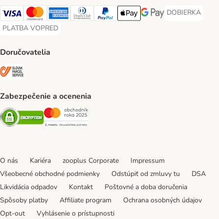
DOBIERKA
DOBIERKA Paym
Visa Payment Method
Mastercard Payment Method
American Express Payment Method
Diners Club Payment Method
PayPal Payment Method
Apple Pay Payment Method
Google Pay Payment Me
PLATBA VOPRED
PLATBA VOPRED Payment Method
Doručovatelia
SLOVAK PARCEL SERVICE Shipping Method
Zabezpečenie a ocenenia
Security
Security
O nás
Kariéra
zooplus Corporate
Impressum
Všeobecné obchodné podmienky
Odstúpiť od zmluvy tu
DSA
Likvidácia odpadov
Kontakt
Poštovné a doba doručenia
Spôsoby platby
Affiliate program
Ochrana osobných údajov
Opt-out
Vyhlásenie o prístupnosti