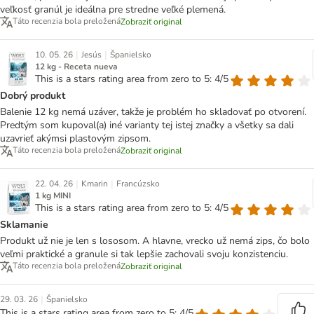
veľkosť granúl je ideálna pre stredne veľké plemená.
Táto recenzia bola preložená
Zobraziť original
|
|
10. 05. 26
Jesús
Španielsko
12 kg - Receta nueva
This is a stars rating area from zero to 5: 4/5
Dobrý produkt
Balenie 12 kg nemá uzáver, takže je problém ho skladovať po otvorení.
Predtým som kupoval(a) iné varianty tej istej značky a všetky sa dali
uzavrieť akýmsi plastovým zipsom.
Táto recenzia bola preložená
Zobraziť original
|
|
22. 04. 26
Kmarin
Francúzsko
1 kg MINI
This is a stars rating area from zero to 5: 4/5
Sklamanie
Produkt už nie je len s lososom. A hlavne, vrecko už nemá zips, čo bolo
veľmi praktické a granule si tak lepšie zachovali svoju konzistenciu.
Táto recenzia bola preložená
Zobraziť original
|
29. 03. 26
Španielsko
This is a stars rating area from zero to 5: 4/5