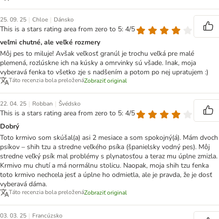
|
|
25. 09. 25
Chloe
Dánsko
This is a stars rating area from zero to 5: 4/5
veľmi chutné, ale veľké rozmery
Môj pes to miluje! Avšak veľkosť granúl je trochu veľká pre malé
plemená, rozlúskne ich na kúsky a omrvinky sú všade. Inak, moja
vyberavá fenka to všetko zje s nadšením a potom po nej upratujem :)
Táto recenzia bola preložená
Zobraziť original
|
|
22. 04. 25
Robban
Švédsko
This is a stars rating area from zero to 5: 4/5
Dobrý
Toto krmivo som skúšal(a) asi 2 mesiace a som spokojný(á). Mám dvoch
psíkov – shih tzu a stredne veľkého psíka (španielsky vodný pes). Môj
stredne veľký psík mal problémy s plynatosťou a teraz mu úplne zmizla.
Krmivo mu chutí a má normálnu stolicu. Naopak, moja shih tzu fenka
toto krmivo nechcela jesť a úplne ho odmietla, ale je pravda, že je dosť
vyberavá dáma.
Táto recenzia bola preložená
Zobraziť original
|
03. 03. 25
Francúzsko