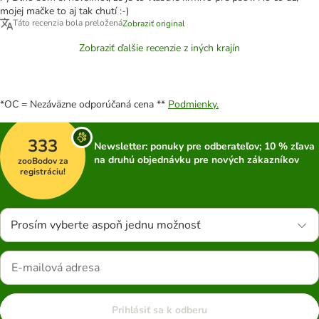
mojej mačke to aj tak chutí :-)
Táto recenzia bola preložená
Zobraziť original
Zobraziť ďalšie recenzie z iných krajín
*OC = Nezáväzne odporúčaná cena **
Podmienky.
333
Newsletter: ponuky pre odberateľov; 10 % zľava
na druhú objednávku pre nových zákazníkov
zooBodov za
registráciu!
Prosím vyberte aspoň jednu možnosť
Prihlásiť sa k odberu