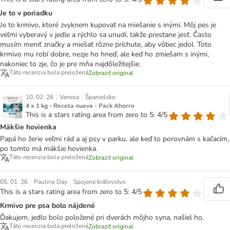
Je to v poriadku
Je to krmivo, ktoré zvyknem kupovať na miešanie s inými. Môj pes je
veľmi vyberavý v jedle a rýchlo sa unudí, takže prestane jesť. Často
musím meniť značky a miešať rôzne príchute, aby vôbec jedol. Toto
krmivo mu robí dobre, nezje ho hneď, ale keď ho zmiešam s inými,
nakoniec to zje, čo je pre mňa najdôležitejšie.
Táto recenzia bola preložená
Zobraziť original
|
|
10. 02. 26
Vanesa
Španielsko
4 x 1 kg - Receta nueva - Pack Ahorro
This is a stars rating area from zero to 5: 4/5
Mäkšie hovienka
Papá ho žerie veľmi rád a aj psy v parku, ale keď to porovnám s kačacím,
po tomto má mäkšie hovienka.
Táto recenzia bola preložená
Zobraziť original
|
|
05. 01. 26
Pauline Day
Spojené kráľovstvo
This is a stars rating area from zero to 5: 4/5
Krmivo pre psa bolo nájdené
Ďakujem, jedlo bolo položené pri dverách môjho syna, našiel ho.
Táto recenzia bola preložená
Zobraziť original