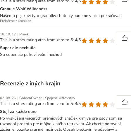
This is a stars rating area from zero to 5: 4/5
Granule Wolf Wildeness
Našemu pejskovi tyto granulky chutnaly,budeme v nich pokračovat.
Preložené z zoohit.cz
|
18. 10. 17
Marek
This is a stars rating area from zero to 5: 4/5
Super ale nechutia
Su super ale psíkovi veľmi nechutí
Recenzie z iných krajín
|
|
02. 08. 26
GoldenOwner
Spojené kráľovstvo
This is a stars rating area from zero to 5: 4/5
Stojí za každé euro
Po vyskúšaní viacerých prémiových značiek krmiva pre psov som sa
rozhodol pre toto pre môjho zlatého retrievera. Ak chcete porovnať
zloženie, pozrite si aj iné možnosti. Obsah bielkovín je pôsobivý a