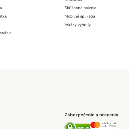
m
Skúšobné balenia
atka
Mobilná aplikácia
Všetky výhody
ateľov
Zabezpečenie a ocenenia
ARCEL SERVICE Shipping Method
Security
Securit