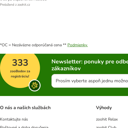
Preložené z zoohit.cz
*OC = Nezáväzne odporúčaná cena **
Podmienky.
333
Newsletter: ponuky pre odbe
zákazníkov
zooBodov za
registráciu!
Prosím vyberte aspoň jednu možno
O nás a našich službách
Výhody
Kontaktujte nás
zoohit Relax
Poštovné a doba doručenia
zoohit Club