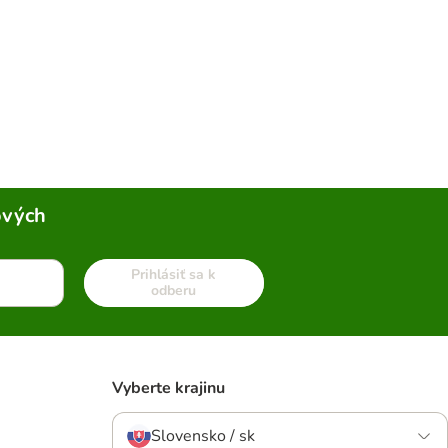
ových
Prihlásiť sa k
odberu
Vyberte krajinu
Slovensko / sk