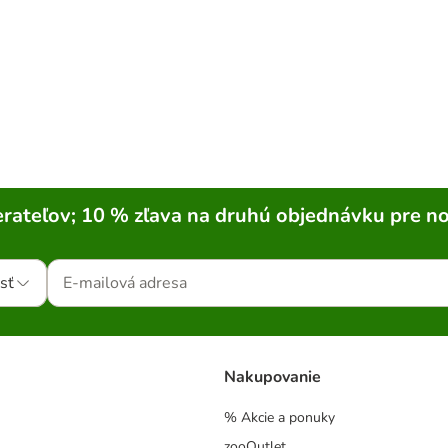
rateľov; 10 % zľava na druhú objednávku pre n
sť
Nakupovanie
% Akcie a ponuky
zooOutlet