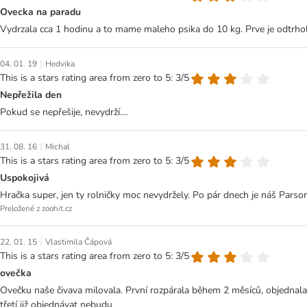
Ovecka na paradu
Vydrzala cca 1 hodinu a to mame maleho psika do 10 kg. Prve je odtrhol
|
04. 01. 19
Hedvika
This is a stars rating area from zero to 5: 3/5
Nepřežila den
Pokud se nepřešije, nevydrží....
|
31. 08. 16
Michal
This is a stars rating area from zero to 5: 3/5
Uspokojivá
Hračka super, jen ty rolničky moc nevydržely. Po pár dnech je náš Parso
Preložené z zoohit.cz
|
22. 01. 15
Vlastimila Čápová
This is a stars rating area from zero to 5: 3/5
ovečka
Ovečku naše čivava milovala. První rozpárala během 2 měsíců, objednala js
třetí již objednávat nebudu