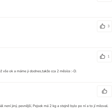
3
1
už vše ok a máme ji dodnes,takže cca 2 měsíce :-D.
ení jiný, pevnější, Pejsek má 2 kg a stejně bylo po ní a to jí miloval.