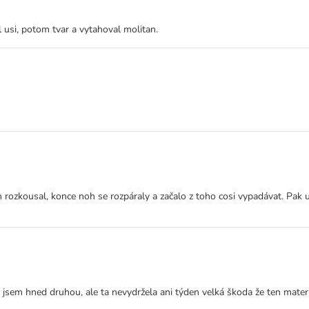
 usi, potom tvar a vytahoval molitan.
n rozkousal, konce noh se rozpáraly a začalo z toho cosi vypadávat. Pak 
em hned druhou, ale ta nevydržela ani týden velká škoda že ten materiál n