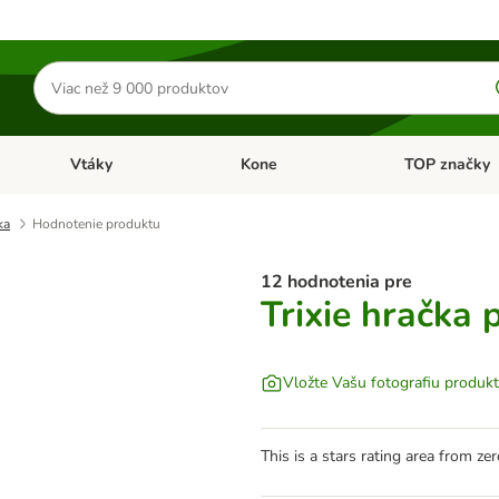
Hľadať
produkty
Vtáky
Kone
TOP značky
Otvoriť menu: Malé zvieratá
Otvoriť menu: Vtáky
Otvoriť menu: 
ka
Hodnotenie produktu
12 hodnotenia pre
Trixie hračka
Vložte Vašu fotografiu produk
This is a stars rating area from zer