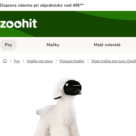
Doprava zdarma pri objednávke nad 49€**
Psy
Mačky
Malé zvieratá
Otvoriť menu: Psy
Otvoriť menu: Mačky
Psy
Hračky pre psov
Pískacie hračky
Trixie hračka pre psov Oveč