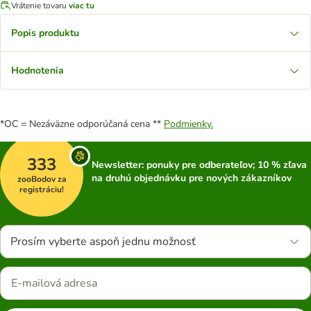
Vrátenie tovaru
viac tu
Popis produktu
Hodnotenia
*OC = Nezáväzne odporúčaná cena **
Podmienky.
333
Newsletter: ponuky pre odberateľov; 10 % zľava
na druhú objednávku pre nových zákazníkov
zooBodov za
registráciu!
Prosím vyberte aspoň jednu možnosť