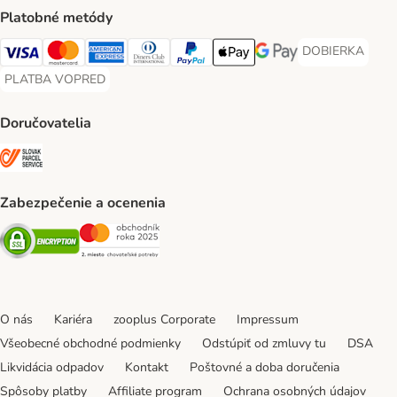
Platobné metódy
DOBIERKA
DOBIERKA Paym
Visa Payment Method
Mastercard Payment Method
American Express Payment Method
Diners Club Payment Method
PayPal Payment Method
Apple Pay Payment Method
Google Pay Payment Me
PLATBA VOPRED
PLATBA VOPRED Payment Method
Doručovatelia
SLOVAK PARCEL SERVICE Shipping Method
Zabezpečenie a ocenenia
Security
Security
O nás
Kariéra
zooplus Corporate
Impressum
Všeobecné obchodné podmienky
Odstúpiť od zmluvy tu
DSA
Likvidácia odpadov
Kontakt
Poštovné a doba doručenia
Spôsoby platby
Affiliate program
Ochrana osobných údajov