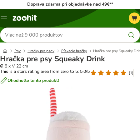
Doprava zdarma pri objednávke nad 49€**
Kategórie
Hľadať
produkty
Psy
Hračky pre psov
Pískacie hračky
Hračka pre psy Squeaky Dri
Hračka pre psy Squeaky Drink
Ø 8 x V 22 cm
This is a stars rating area from zero to 5: 5.0/5
(
1
)
Ohodnoťte tento produkt!