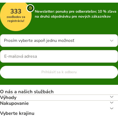
333
Newsletter: ponuky pre odberateľov; 10 % zľava
na druhú objednávku pre nových zákazníkov
zooBodov za
registráciu!
Prosím vyberte aspoň jednu možnosť
Prihlásiť sa k odberu
O nás a našich službách
Výhody
Nakupovanie
Vyberte krajinu