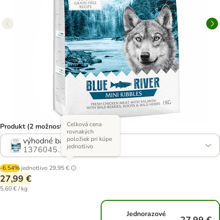
Celková cena
Produkt (2 možností)
rovnakých
položiek pri kúpe
výhodné balenie: 5 x 1 kg
jednotlivo
1376045.1
-6.54%
jednotlivo
29,95 €
27,99 €
5,60 € / kg
Jednorazové