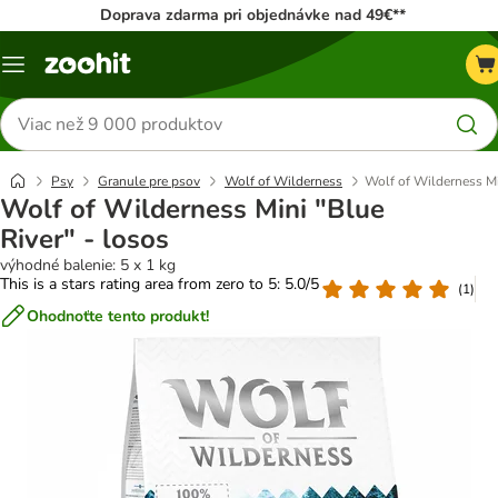
Doprava zdarma pri objednávke nad 49€**
Kategórie
Hľadať
produkty
Psy
Granule pre psov
Wolf of Wilderness
Wolf of Wilderness Mi
Wolf of Wilderness Mini "Blue
River" - losos
výhodné balenie: 5 x 1 kg
This is a stars rating area from zero to 5: 5.0/5
(
1
)
Ohodnoťte tento produkt!