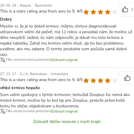
|
|
29. 05. 18
Raquel
Španielsko
1
This is a stars rating area from zero to 5: 4/5
Dobrý
Myslím si, že je to dobré krmivo, môjmu chrtovi diagnostikovali
ultrazvukom veľmi zlé pečeň, má 11 rokov a povedali nám, že možno už
dlho nevydrží. Jediné, čo nám odporučili, je dávať mu toto krmivo a
nejaké tabletky. Zatiaľ mu krmivo veľmi chutí, zje ho bez problémov,
uvidíme, ako mu zaberie. O tomto produkte som počul/a samé dobré
veci.
Táto recenzia bola preložená
Zobraziť original
|
|
27. 12. 17
G.J.A. Berendsen
Holandsko
This is a stars rating area from zero to 5: 4/5
vlhké krmivo hepatic
Som veľmi spokojný s týmto krmivom, bohužiaľ Zooplus ho nemá ako
mokré krmivo, možno by to bol tip pre Zooplus, pretože práve kvôli
tomu ho občas objednávam u konkurencie.
Táto recenzia bola preložená
Zobraziť original
Zobraziť ďalšie recenzie z iných krajín