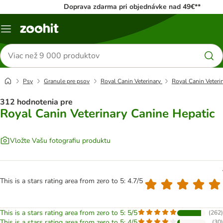
Doprava zdarma pri objednávke nad 49€**
Kategórie
Hľadať
produkty
Psy
Granule pre psov
Royal Canin Veterinary
Royal Canin Veteri
312 hodnotenia pre
Royal Canin Veterinary Canine Hepatic
Vložte Vašu fotografiu produktu
This is a stars rating area from zero to 5: 4.7/5
This is a stars rating area from zero to 5: 5/5
(
262
)
This is a stars rating area from zero to 5: 4/5
(
30
)