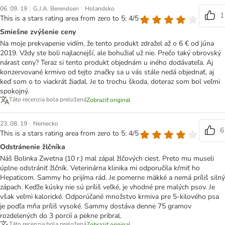
|
|
06. 09. 19
G.J.A. Berendsen
Holandsko
1
This is a stars rating area from zero to 5: 4/5
Smiešne zvýšenie ceny
Na moje prekvapenie vidím, že tento produkt zdražel až o 6 € od júna
2019. Vždy ste boli najlacnejší, ale bohužiaľ už nie. Prečo taký obrovský
nárast ceny? Teraz si tento produkt objednám u iného dodávateľa. Aj
konzervované krmivo od tejto značky sa u vás stále nedá objednať, aj
keď som o to viackrát žiadal. Je to trochu škoda, doteraz som bol veľmi
spokojný.
Táto recenzia bola preložená
Zobraziť original
|
23. 08. 19
Nemecko
6
This is a stars rating area from zero to 5: 4/5
Odstránenie žlčníka
Náš Bolinka Zwetna (10 r.) mal zápal žlčových ciest. Preto mu museli
úplne odstrániť žlčník. Veterinárna klinika mi odporučila kŕmiť ho
Hepaticom. Sammy ho prijíma rád. Je pomerne mäkké a nemá príliš silný
zápach. Keďže kúsky nie sú príliš veľké, je vhodné pre malých psov. Je
však veľmi kalorické. Odporúčané množstvo krmiva pre 5-kilového psa
je podľa mňa príliš vysoké. Sammy dostáva denne 75 gramov
rozdelených do 3 porcií a pekne pribral.
Táto recenzia bola preložená
Zobraziť original