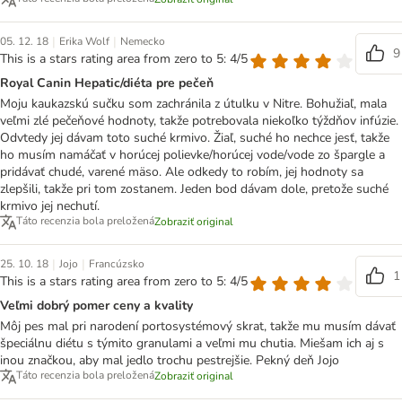
|
|
05. 12. 18
Erika Wolf
Nemecko
9
This is a stars rating area from zero to 5: 4/5
Royal Canin Hepatic/diéta pre pečeň
Moju kaukazskú sučku som zachránila z útulku v Nitre. Bohužiaľ, mala
veľmi zlé pečeňové hodnoty, takže potrebovala niekoľko týždňov infúzie.
Odvtedy jej dávam toto suché krmivo. Žiaľ, suché ho nechce jesť, takže
ho musím namáčať v horúcej polievke/horúcej vode/vode zo špargle a
pridávať chudé, varené mäso. Ale odkedy to robím, jej hodnoty sa
zlepšili, takže pri tom zostanem. Jeden bod dávam dole, pretože suché
krmivo jej nechutí.
Táto recenzia bola preložená
Zobraziť original
|
|
25. 10. 18
Jojo
Francúzsko
1
This is a stars rating area from zero to 5: 4/5
Veľmi dobrý pomer ceny a kvality
Môj pes mal pri narodení portosystémový skrat, takže mu musím dávať
špeciálnu diétu s týmito granulami a veľmi mu chutia. Miešam ich aj s
inou značkou, aby mal jedlo trochu pestrejšie. Pekný deň Jojo
Táto recenzia bola preložená
Zobraziť original