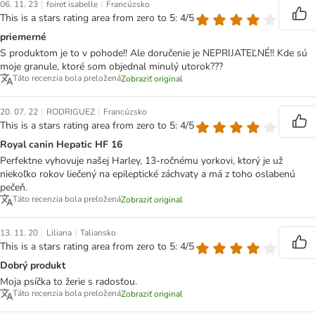
|
|
06. 11. 23
foiret isabelle
Francúzsko
This is a stars rating area from zero to 5: 4/5
priemerné
S produktom je to v pohode!! Ale doručenie je NEPRIJATEĽNÉ!! Kde sú
moje granule, ktoré som objednal minulý utorok???
Táto recenzia bola preložená
Zobraziť original
|
|
20. 07. 22
RODRIGUEZ
Francúzsko
This is a stars rating area from zero to 5: 4/5
Royal canin Hepatic HF 16
Perfektne vyhovuje našej Harley, 13-ročnému yorkovi, ktorý je už
niekoľko rokov liečený na epileptické záchvaty a má z toho oslabenú
pečeň.
Táto recenzia bola preložená
Zobraziť original
|
|
13. 11. 20
Liliana
Taliansko
This is a stars rating area from zero to 5: 4/5
Dobrý produkt
Moja psíčka to žerie s radosťou.
Táto recenzia bola preložená
Zobraziť original