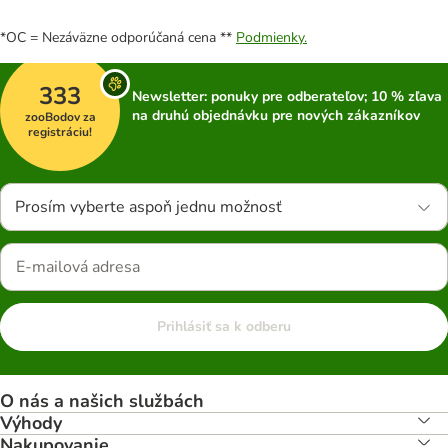
*OC = Nezáväzne odporúčaná cena **
Podmienky.
333
Newsletter: ponuky pre odberateľov; 10 % zľava
na druhú objednávku pre nových zákazníkov
zooBodov za
registráciu!
Prosím vyberte aspoň jednu možnosť
Prihlásiť sa k odberu
O nás a našich službách
Výhody
Nakupovanie