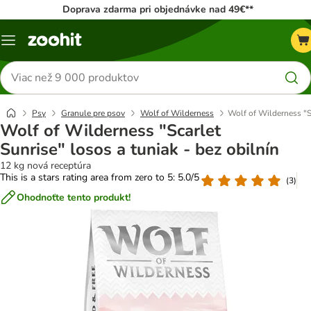
Doprava zdarma pri objednávke nad 49€**
Kategórie
Hľadať
produkty
Psy
Granule pre psov
Wolf of Wilderness
Wolf of Wilderness "Sc
Wolf of Wilderness "Scarlet
Sunrise" losos a tuniak - bez obilnín
12 kg nová receptúra
This is a stars rating area from zero to 5: 5.0/5
(
3
)
Ohodnoťte tento produkt!