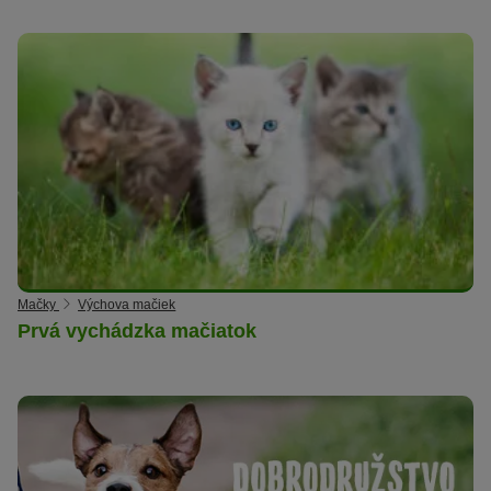
Mačky
Výchova mačiek
Prvá vychádzka mačiatok