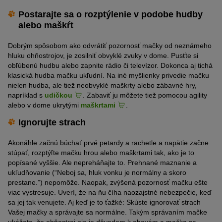
Postarajte sa o rozptýlenie v podobe hudby
alebo maškŕt
Dobrým spôsobom ako odvrátiť pozornosť mačky od neznámeho
hluku ohňostrojov, je zosilniť obvyklé zvuky v dome. Pusťte si
obľúbenú hudbu alebo zapnite rádio či televízor. Dokonca aj tichá
klasická hudba mačku ukľudní. Na iné myšlienky privedie mačku
nielen hudba, ale tiež neobvyklé maškrty alebo zábavné hry,
napríklad s
udičkou
. Zabaviť ju môžete tiež pomocou agility
alebo v dome ukrytými
maškrtami
.
Ignorujte strach
Akonáhle začnú búchať prvé petardy a rachetle a napätie začne
stúpať, rozptýľte mačku hrou alebo maškrtami tak, ako je to
popísané vyššie. Ale nepreháňajte to. Prehnané maznanie a
ukľudňovanie (“Neboj sa, hluk vonku je normálny a skoro
prestane.”) nepomôže. Naopak, zvýšená pozornosť mačku ešte
viac vystresuje. Uverí, že na ňu číha naozajstné nebezpečie, keď
sa jej tak venujete. Aj keď je to ťažké: Skúste ignorovať strach
Vašej mačky a správajte sa normálne. Takým správaním mačke