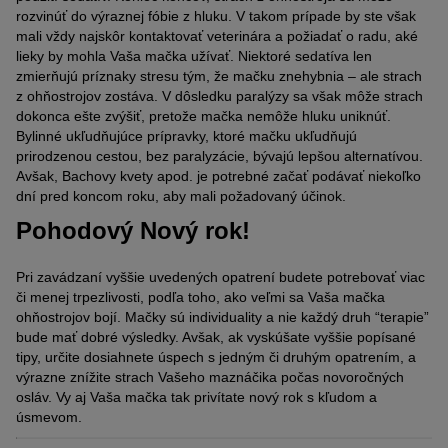
rozvinúť do výraznej fóbie z hluku. V takom prípade by ste však
mali vždy najskôr kontaktovať veterinára a požiadať o radu, aké
lieky by mohla Vaša mačka užívať. Niektoré sedatíva len
zmierňujú príznaky stresu tým, že mačku znehybnia – ale strach
z ohňostrojov zostáva. V dôsledku paralýzy sa však môže strach
dokonca ešte zvýšiť, pretože mačka nemôže hluku uniknúť.
Bylinné ukľudňujúce prípravky, ktoré mačku ukľudňujú
prirodzenou cestou, bez paralyzácie, bývajú lepšou alternatívou.
Avšak, Bachovy kvety apod. je potrebné začať podávať niekoľko
dní pred koncom roku, aby mali požadovaný účinok.
Pohodový Nový rok!
Pri zavádzaní vyššie uvedených opatrení budete potrebovať viac
či menej trpezlivosti, podľa toho, ako veľmi sa Vaša mačka
ohňostrojov bojí. Mačky sú individuality a nie každý druh “terapie”
bude mať dobré výsledky. Avšak, ak vyskúšate vyššie popísané
tipy, určite dosiahnete úspech s jedným či druhým opatrením, a
výrazne znížite strach Vašeho maznáčika počas novoročných
osláv. Vy aj Vaša mačka tak privítate nový rok s kľudom a
úsmevom.