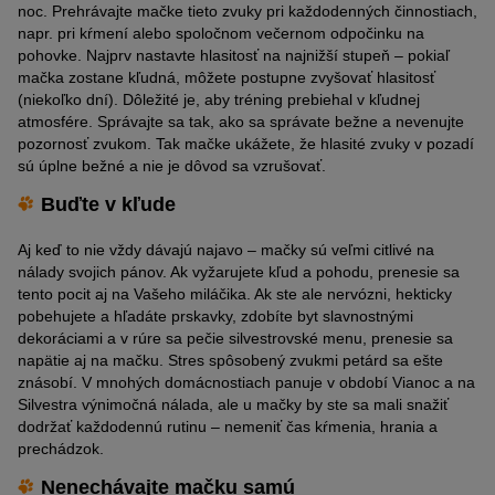
noc. Prehrávajte mačke tieto zvuky pri každodenných činnostiach,
napr. pri kŕmení alebo spoločnom večernom odpočinku na
pohovke. Najprv nastavte hlasitosť na najnižší stupeň – pokiaľ
mačka zostane kľudná, môžete postupne zvyšovať hlasitosť
(niekoľko dní). Dôležité je, aby tréning prebiehal v kľudnej
atmosfére. Správajte sa tak, ako sa správate bežne a nevenujte
pozornosť zvukom. Tak mačke ukážete, že hlasité zvuky v pozadí
sú úplne bežné a nie je dôvod sa vzrušovať.
Buďte v kľude
Aj keď to nie vždy dávajú najavo – mačky sú veľmi citlivé na
nálady svojich pánov. Ak vyžarujete kľud a pohodu, prenesie sa
tento pocit aj na Vašeho miláčika. Ak ste ale nervózni, hekticky
pobehujete a hľadáte prskavky, zdobíte byt slavnostnými
dekoráciami a v rúre sa pečie silvestrovské menu, prenesie sa
napätie aj na mačku. Stres spôsobený zvukmi petárd sa ešte
znásobí. V mnohých domácnostiach panuje v období Vianoc a na
Silvestra výnimočná nálada, ale u mačky by ste sa mali snažiť
dodržať každodennú rutinu – nemeniť čas kŕmenia, hrania a
prechádzok.
Nenechávajte mačku samú