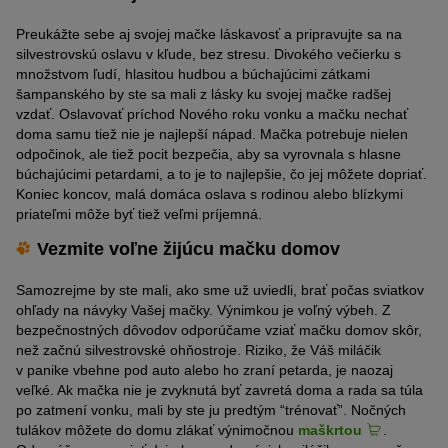
Preukážte sebe aj svojej mačke láskavosť a pripravujte sa na
silvestrovskú oslavu v kľude, bez stresu. Divokého večierku s
množstvom ľudí, hlasitou hudbou a búchajúcimi zátkami
šampanského by ste sa mali z lásky ku svojej mačke radšej
vzdať. Oslavovať príchod Nového roku vonku a mačku nechať
doma samu tiež nie je najlepší nápad. Mačka potrebuje nielen
odpočinok, ale tiež pocit bezpečia, aby sa vyrovnala s hlasne
búchajúcimi petardami, a to je to najlepšie, čo jej môžete dopriať.
Koniec koncov, malá domáca oslava s rodinou alebo blízkymi
priateľmi môže byť tiež veľmi príjemná.
Vezmite voľne žijúcu mačku domov
Samozrejme by ste mali, ako sme už uviedli, brať počas sviatkov
ohľady na návyky Vašej mačky. Výnimkou je voľný výbeh. Z
bezpečnostných dôvodov odporúčame vziať mačku domov skôr,
než začnú silvestrovské ohňostroje. Riziko, že Váš miláčik
v panike vbehne pod auto alebo ho zraní petarda, je naozaj
veľké. Ak mačka nie je zvyknutá byť zavretá doma a rada sa túla
po zatmení vonku, mali by ste ju predtým “trénovať”. Nočných
tulákov môžete do domu zlákať výnimočnou
maškrtou
.