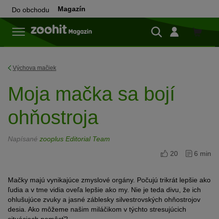
Magazín
Do obchodu
Do
obchod
Výchova mačiek
Moja mačka sa bojí
ohňostroja
Napísané
zooplus Editorial Team
20
6 min
Mačky majú vynikajúce zmyslové orgány. Počujú trikrát lepšie ako
ľudia a v tme vidia oveľa lepšie ako my. Nie je teda divu, že ich
ohlušujúce zvuky a jasné záblesky silvestrovských ohňostrojov
desia. Ako môžeme našim miláčikom v týchto stresujúcich