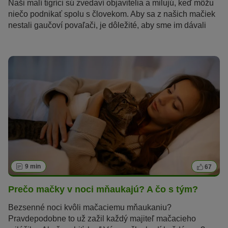
Naši malí tigríci sú zvedaví objavitelia a milujú, keď môžu
niečo podnikať spolu s človekom. Aby sa z našich mačiek
nestali gaučoví povaľači, je dôležité, aby sme im dávali
rôzne podnety, ktoré budú ich myseľ aj telo udržiavať
v kondícii. Avšak aj mačky pohybujúce sa vonku ocenia,
keď ich budete chcieť naučiť rôzne triky.
9 min
67
Prečo mačky v noci mňaukajú? A čo s tým?
Bezsenné noci kvôli mačaciemu mňaukaniu?
Pravdepodobne to už zažil každý majiteľ mačacieho