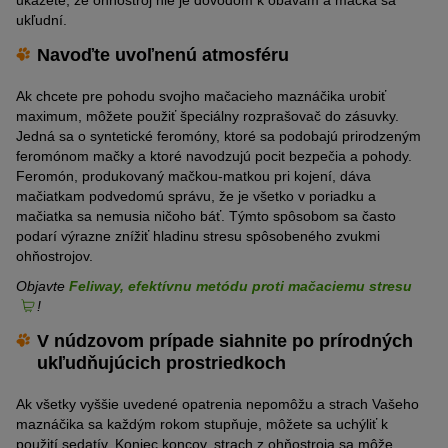
ukážete, že ohňostroj nie je dôvodom k obavám a mačka sa
ukľudní.
Navoďte uvoľnenú atmosféru
Ak chcete pre pohodu svojho mačacieho maznáčika urobiť
maximum, môžete použiť špeciálny rozprašovač do zásuvky.
Jedná sa o syntetické feromóny, ktoré sa podobajú prirodzeným
feromónom mačky a ktoré navodzujú pocit bezpečia a pohody.
Feromón, produkovaný mačkou-matkou pri kojení, dáva
mačiatkam podvedomú správu, že je všetko v poriadku a
mačiatka sa nemusia ničoho báť. Týmto spôsobom sa často
podarí výrazne znížiť hladinu stresu spôsobeného zvukmi
ohňostrojov.
Objavte
Feliway, efektívnu metódu proti mačaciemu stresu
!
V núdzovom prípade siahnite po prírodných
ukľudňujúcich prostriedkoch
Ak všetky vyššie uvedené opatrenia nepomôžu a strach Vašeho
maznáčika sa každým rokom stupňuje, môžete sa uchýliť k
použití sedatív. Koniec koncov, strach z ohňostroja sa môže