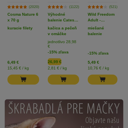
(2020)
(1122)
(521)
Cosma Nature 6
Výhodné
Wild Freedom
x 70 g
balenie Catessy
Adult -
kúsky v želé
mištičky 6 x 85
kuracie filety
kačica a pečeň
miešané
alebo v omáčke
g
v omáčke
balenie
24 x 400 g
jednotlivo 28,98
€
-15% zľava
-15% zľava
26,99 €
6,49 €
5,49 €
7
15,45 € / kg
2,81 € / kg
10,76 € / kg
1