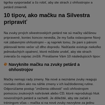
tigríka vysporiadať a čo robiť, aby ste strach z ohňostrojov a
petárd zmiernili.
10 tipov, ako mačku na Silvestra
pripraviť
Na zvuky prvých silvestrovských petárd nie sú mačky väčšinou
pripravené, koniec koncov nevedia, že my ľudia oslavujeme Nový
rok zábavnými ohňostrojmi – aj napriek tomu, že pani s pánom
plánovali tento večer už dlho dopredu. Našťastie existuje niekoľko
jednoduchých opatrení, ktoré môžete urobiť, aby ste strach
zvieraťa čo najviac znížili. Prinášame Vám 10 následujúcich tipov:
Navyknite mačku na zvuky petárd a
ohňostrojov
Mačky nemajú rady zmeny. Na nové a neznáme zvuky reagujú
rovnako citlivo ako na náhle zmeny v ich každodennej rutine.
Odporúčame postup “zníženia citlivosti“ voči ohňostrojom
pomocou zvukových nahráviek alebo CD, ktoré reprodukujú hluk
novoročných petárd a rachetlí. Je dôležité, aby ste začali s
tréningom včas – mačka si na nové zvuky nezvykne za jednu