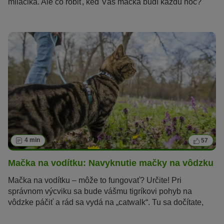
miláčika. Ale čo robiť, keď Vás mačka budí každú noc?
Prečo veľa mačiek mňauká hlavne v noci a čo pomôže na
nočné nariekanie?
4 min
57
Mačka na vodítku: Navyknutie mačky na vôdzku
Mačka na vodítku – môže to fungovať? Určite! Pri
správnom výcviku sa bude vášmu tigríkovi pohyb na
vôdzke páčiť a rád sa vydá na „catwalk“. Tu sa dočítate,
ako môžete aj vy navyknúť svoju mačku na vodítko.