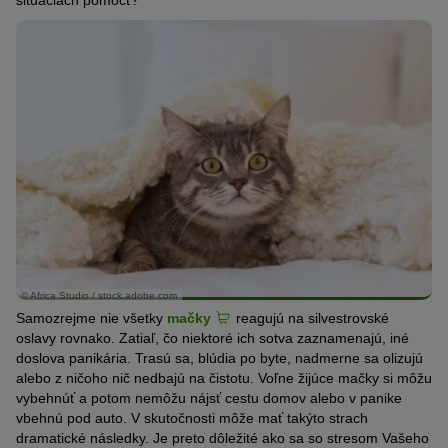
situáciach pomôcť?
© Africa Studio / stock.adobe.com
Samozrejme nie všetky
mačky
reagujú na silvestrovské
oslavy rovnako. Zatiaľ, čo niektoré ich sotva zaznamenajú, iné
doslova panikária. Trasú sa, blúdia po byte, nadmerne sa olizujú
alebo z ničoho nič nedbajú na čistotu. Voľne žijúce mačky si môžu
vybehnúť a potom nemôžu nájsť cestu domov alebo v panike
vbehnú pod auto. V skutočnosti môže mať takýto strach
dramatické následky. Je preto dôležité ako sa so stresom Vašeho