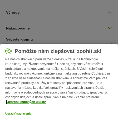
Výhody
Nakupovanie
Vyberte krajinu
Slovensko / SK
Pomôžte nám zlepšovať zoohit.sk!
Na našich stránkach používame Cookies, Pixel a iné technológie
Follow zooplus
(“Cookies”). Využívame nevyhnutné Cookies, aby sme Vám umožnili
prehliadanie a nakupovanie na našich stránkach. S Vaším schválením
budú aktivované výkonné, funkčné a na marketing potrebné Cookies, čím
zlepšíme Vaše skúsenosti s našimi stránkami a zobrazíme Vám pre Vás
relevantné produkty a služby a reklamy prispôsobené pre Vás. Tieto
nastavenia môžete kedykoľvek upraviť v nastaveniach stránky. Ďalšie
informácie o zodpovedných za spracúvanie Vašich údajov, spracúvaných
osobných údajoch a účele spracúvania nájdete v centre preferencií
Ochrana osobných údajov
O nás
Kariéra
zooplus Corporate
Impressum
VOP
Formulár na
Upraviť nastavenia