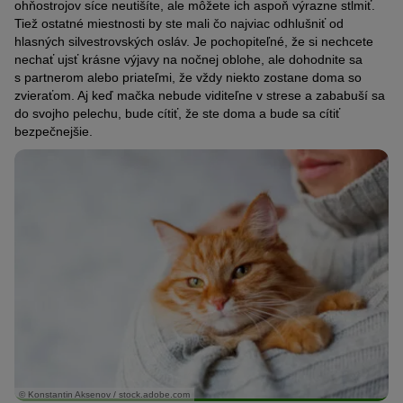
ohňostrojov síce neutišíte, ale môžete ich aspoň výrazne stlmiť.
Tiež ostatné miestnosti by ste mali čo najviac odhlušniť od
hlasných silvestrovských osláv. Je pochopiteľné, že si nechcete
nechať ujsť krásne výjavy na nočnej oblohe, ale dohodnite sa
s partnerom alebo priateľmi, že vždy niekto zostane doma so
zvieraťom. Aj keď mačka nebude viditeľne v strese a zababuší sa
do svojho pelechu, bude cítiť, že ste doma a bude sa cítiť
bezpečnejšie.
© Konstantin Aksenov / stock.adobe.com