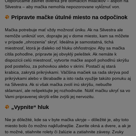
Odporúčame zavrieť dvierka pre domácich miláčikov – aspoň na
Silvestra – aby mačka nemohla nepozorovane vykĺznuť von.
Pripravte mačke útulné miesto na odpočinok
Mačka potrebuje mať vždy možnosť úniku. Ak na Silvestra ale
nemôže uniknúť von, doprajte jej v dome miesto, kam sa môžete
v prípade „ohrozenia“ skryť. Ideálna je samostatná, tichá
miestnosť, ktorá je ďaleko od hluku ohňostrojov. Aby sa mačka
cítila pohodlne, pripravte jej obvyklý peleštek. Ak nemáte k
dispozícii celú miestnosť, vytvorte mačke aspoň pohodlnú skrýšu
pod posteľou, za pohovkou alebo v skrini. Postačí aj stará
krabica, zakrytá prikrývkami. Väčšina mačiek sa rada skrýva pod
prikrývkami alebo v škrabadle a isto rada využije takúto ponuku aj
na Silvestra. Ak si však mačka zvolí inú skrýšu, nebuďte
sklamaní, ale rešpektujte jej rozhodnutie. Nútiť mačku ukryť sa vo
Vami pripravenej skrýši ešte zvýši jej nervozitu.
„Vypnite“ hluk
Nie je dôležité, kde sa v byte mačka ukryje – dôležité je, aby toto
miesto bolo čo možno najkľudnejšie. Zavrite okná a dvere, a ak je
to možné, stiahnite rolety či žalúzie a zatiahnite závesy. Zvuky