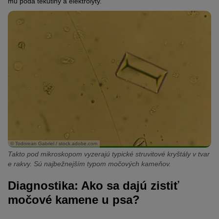
mu podá tekutiny a elektrolyty.
© Todorean Gabriel / stock.adobe.com
Takto pod mikroskopom vyzerajú typické struvitové kryštály v tvar
e rakvy. Sú najbežnejším typom močových kameňov.
Diagnostika: Ako sa dajú zistiť
močové kamene u psa?