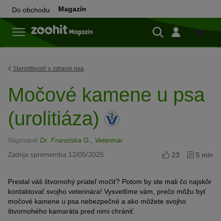
Magazín
Do obchodu
Do
obchod
Starostlivosť o zdravie psa
Močové kamene u psa
(urolitiáza)
Napísané
Dr. Franziska G., Veterinár
Zadnja sprememba 12/05/2025
23
5 min
Prestal váš štvornohý priateľ močiť? Potom by ste mali čo najskôr
kontaktovať svojho veterinára! Vysvetlíme vám, prečo môžu byť
močové kamene u psa nebezpečné a ako môžete svojho
štvornohého kamaráta pred nimi chrániť.