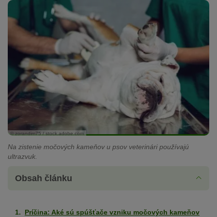
© zorandim75 / stock.adobe.com
Na zistenie močových kameňov u psov veterinári používajú
ultrazvuk.
Obsah článku
Príčina: Aké sú spúšťače vzniku močových kameňov