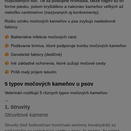
rozpustených solí. Tie sa postupne hromadia, takže najprv sú vo
forme piesku, potom kryštálikov a nakoniec kameňov veľkých až
niekoľko centimetrov (nazývaných aj konkrementy).
Riziko vzniku močových kameňov u psa zvyšujú nasledovné
faktory:
Bakteriálne infekcie močových ciest
Podávanie krmiva, ktoré podporuje tvorbu močových kameňov
Genetické faktory (dedičné)
Iné základné ochorenia, ktoré zužujú močové cesty
Príliš malý príjem tekutín
5 typov močových kameňov u psov
Veterinári rozlišujú 5 rôznych typov močových kameňov:
1. Struvity
Struvitové kamene
Struvity (tiež fosforečnan horečnato-amónny hexahydrát) sú
najčastejšie sa vyskytujúce urolity u psov. Je známe, že najmä