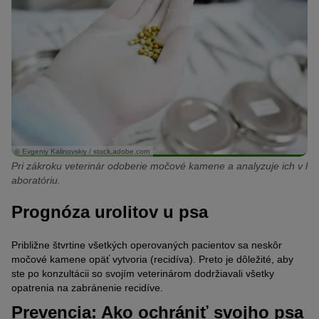
© Evgeniy Kalinovskiy / stock.adobe.com
Pri zákroku veterinár odoberie močové kamene a analyzuje ich v l
aboratóriu.
Prognóza urolitov u psa
Približne štvrtine všetkých operovaných pacientov sa neskôr
močové kamene opäť vytvoria (recidíva). Preto je dôležité, aby
ste po konzultácii so svojím veterinárom dodržiavali všetky
opatrenia na zabránenie recidíve.
Prevencia: Ako ochrániť svojho psa