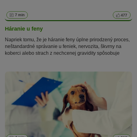
7 min
477
Háranie u feny
Napriek tomu, že je háranie feny úplne prirodzený proces,
neštandardné správanie u feniek, nervozita, škvrny na
koberci alebo strach z nechcenej gravidity spôsobuje
mnohým chovateľom starosti. Čo by ste mali vedieť o
"háraní" a ako toto obdobie prekonať bez stresu, sa
dozviete na nasledujúcich riadkoch.