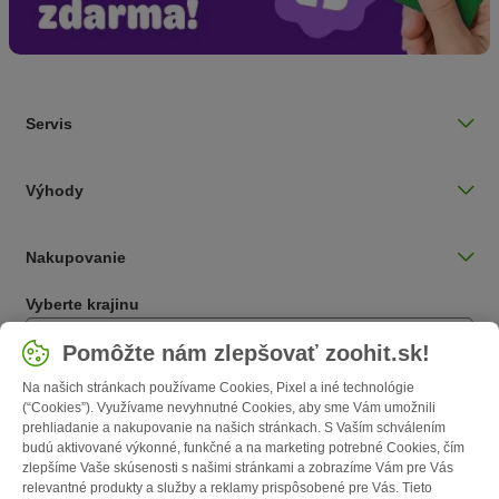
Servis
Výhody
Nakupovanie
Vyberte krajinu
Slovensko / SK
Pomôžte nám zlepšovať zoohit.sk!
Na našich stránkach používame Cookies, Pixel a iné technológie
Follow zooplus
(“Cookies”). Využívame nevyhnutné Cookies, aby sme Vám umožnili
prehliadanie a nakupovanie na našich stránkach. S Vaším schválením
budú aktivované výkonné, funkčné a na marketing potrebné Cookies, čím
zlepšíme Vaše skúsenosti s našimi stránkami a zobrazíme Vám pre Vás
relevantné produkty a služby a reklamy prispôsobené pre Vás. Tieto