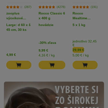
(287)
(4276)
(191)
zooplus
Rocco Classic 6
Rocco
R
výcvikové
x 400 g
Mealtime
podložky pre
hovädzie
Large: d 60 x š
hovädzie
5 x 1 kg
k
šteňatá
45 cm, 30 ks
jednotlivo 32,45
-30% zľava
€
29,99 €
9,99 €
3
4,99 €
4,16 € / kg
5,00 € / kg
18