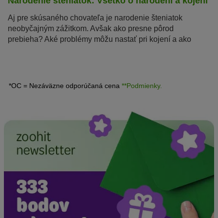
Narodenie šteniatok: Všetko o narodení a kojení
Aj pre skúsaného chovateľa je narodenie šteniatok
neobyčajným zážitkom. Avšak ako presne pôrod
prebieha? Aké problémy môžu nastať pri kojení a ako
môžete Vy ako človek fenke v celom procese pomôcť?
*OC = Nezáväzne odporúčaná cena
**Podmienky.