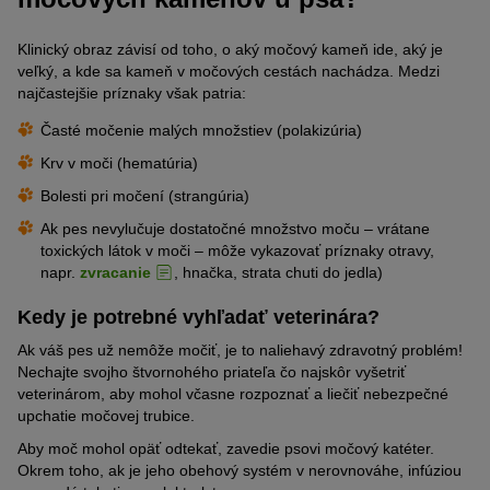
hromadeniu toxických látok v tele.
prijíma veľa potravy bohatej na kremičitany.
Plemená ako
čivavy
, münsterländské stavače,
anglické
buldogy
a novofunlandské psy ochorejú častejšie.
Klinický obraz závisí od toho, o aký močový kameň ide, aký je
Vo všeobecnosti sa však môžu vyskytnúť aj zmiešané formy. V
veľký, a kde sa kameň v močových cestách nachádza. Medzi
takom prípade je vhodné dať kamene vyšetriť v špeciálnom
najčastejšie príznaky však patria:
laboratóriu.
Časté močenie malých množstiev (polakizúria)
Krv v moči (hematúria)
Bolesti pri močení (strangúria)
Ak pes nevylučuje dostatočné množstvo moču – vrátane
toxických látok v moči – môže vykazovať príznaky otravy,
napr.
zvracanie
, hnačka, strata chuti do jedla)
Kedy je potrebné vyhľadať veterinára?
Ak váš pes už nemôže močiť, je to naliehavý zdravotný problém!
Nechajte svojho štvornohého priateľa čo najskôr vyšetriť
veterinárom, aby mohol včasne rozpoznať a liečiť nebezpečné
upchatie močovej trubice.
Aby moč mohol opäť odtekať, zavedie psovi močový katéter.
Okrem toho, ak je jeho obehový systém v nerovnováhe, infúziou