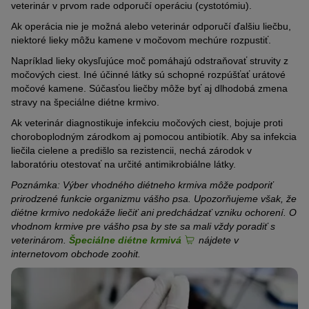
veterinár v prvom rade odporučí operáciu (cystotómiu).
Ak operácia nie je možná alebo veterinár odporučí ďalšiu liečbu,
niektoré lieky môžu kamene v močovom mechúre rozpustiť.
Napríklad lieky okysľujúce moč pomáhajú odstraňovať struvity z
močových ciest. Iné účinné látky sú schopné rozpúšťať urátové
močové kamene. Súčasťou liečby môže byť aj dlhodobá zmena
stravy na špeciálne diétne krmivo.
Ak veterinár diagnostikuje infekciu močových ciest, bojuje proti
choroboplodným zárodkom aj pomocou antibiotík. Aby sa infekcia
liečila cielene a predišlo sa rezistencii, nechá zárodok v
laboratóriu otestovať na určité antimikrobiálne látky.
Poznámka: Výber vhodného diétneho krmiva môže podporiť
prirodzené funkcie organizmu vášho psa. Upozorňujeme však, že
diétne krmivo nedokáže liečiť ani predchádzať vzniku ochorení. O
vhodnom krmive pre vášho psa by ste sa mali vždy poradiť s
veterinárom.
Špeciálne diétne krmivá
nájdete v
internetovom obchode zoohit.