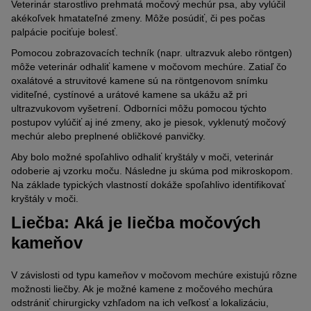
Veterinár starostlivo prehmatá močový mechúr psa, aby vylúčil
akékoľvek hmatateľné zmeny. Môže posúdiť, či pes počas
palpácie pociťuje bolesť.
Pomocou zobrazovacích techník (napr. ultrazvuk alebo röntgen)
môže veterinár odhaliť kamene v močovom mechúre. Zatiaľ čo
oxalátové a struvitové kamene sú na röntgenovom snímku
viditeľné, cystínové a urátové kamene sa ukážu až pri
ultrazvukovom vyšetrení. Odborníci môžu pomocou týchto
postupov vylúčiť aj iné zmeny, ako je piesok, vyklenutý močový
mechúr alebo preplnené obličkové panvičky.
Aby bolo možné spoľahlivo odhaliť kryštály v moči, veterinár
odoberie aj vzorku moču. Následne ju skúma pod mikroskopom.
Na základe typických vlastností dokáže spoľahlivo identifikovať
kryštály v moči.
Liečba: Aká je liečba močových
kameňov
V závislosti od typu kameňov v močovom mechúre existujú rôzne
možnosti liečby. Ak je možné kamene z močového mechúra
odstrániť chirurgicky vzhľadom na ich veľkosť a lokalizáciu,