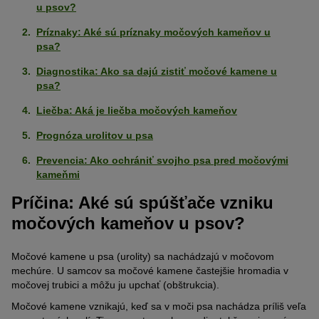
u psov?
Príznaky: Aké sú príznaky močových kameňov u
psa?
Diagnostika: Ako sa dajú zistiť močové kamene u
psa?
Liečba: Aká je liečba močových kameňov
Prognóza urolitov u psa
Prevencia: Ako ochrániť svojho psa pred močovými
kameňmi
Príčina: Aké sú spúšťače vzniku
močových kameňov u psov?
Močové kamene u psa (urolity) sa nachádzajú v močovom
mechúre. U samcov sa močové kamene častejšie hromadia v
močovej trubici a môžu ju upchať (obštrukcia).
Močové kamene vznikajú, keď sa v moči psa nachádza príliš veľa