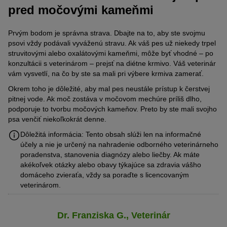
pred močovými kameňmi
Prvým bodom je správna strava. Dbajte na to, aby ste svojmu
psovi vždy podávali vyváženú stravu. Ak váš pes už niekedy trpel
struvitovými alebo oxalátovými kameňmi, môže byť vhodné – po
konzultácii s veterinárom – prejsť na diétne krmivo. Váš veterinár
vám vysvetlí, na čo by ste sa mali pri výbere krmiva zamerať.
Okrem toho je dôležité, aby mal pes neustále prístup k čerstvej
pitnej vode. Ak moč zostáva v močovom mechúre príliš dlho,
podporuje to tvorbu močových kameňov. Preto by ste mali svojho
psa venčiť niekoľkokrát denne.
Dôležitá informácia: Tento obsah slúži len na informačné
účely a nie je určený na nahradenie odborného veterinárneho
poradenstva, stanovenia diagnózy alebo liečby. Ak máte
akékoľvek otázky alebo obavy týkajúce sa zdravia vášho
domáceho zvieraťa, vždy sa poraďte s licencovaným
veterinárom.
Dr. Franziska G., Veterinár