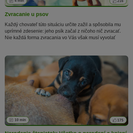
4 min
216
Zvracanie u psov
Každý chovateľ túto situáciu určite zažil a spôsobila mu
uprímné zdesenie: jeho psík začal z ničoho nič zvracať.
Nie každá forma zvracania vo Vás však musí vyvolať
obavy. Zvracanie u psov, nazývané tiež vomitus, sa
vyskytuje pomerne často a jeho príčiny sú rôzne.
Jednorázový nástup tohto problému je úplne neškodný, ak
sa však vyskytuje častejšie alebo ovplyvňuje zdravotný
stav psíka, potom je návšteva veterinára nevyhnutná.
Zvracaním sa vlastne telo niečomu bráni, jedná sa o jeho
ochranný mechanizmus. Týmto reflexom dokáže totiž
efektívne a rýchlo vylúčiť von jedovaté alebo nechcené
substancie, prípadne aj cudzie telesá. Pri tomto reflexe,
ktorý sa skladá z viacerých fáz, úzko spolupracujú hltan,
pažerák, bránica, žalúdok, brušné svalstvo a dych.
10 min
175