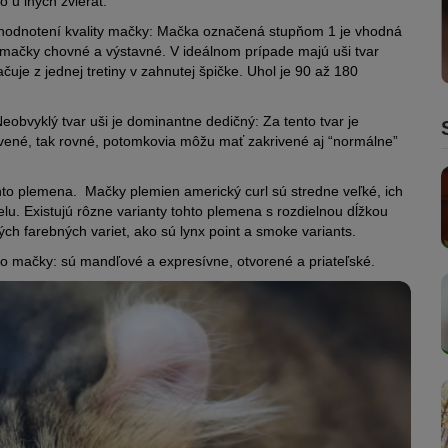
o u iných zvierat.
ri hodnotení kvality mačky: Mačka označená stupňom 1 je vhodná
mačky chovné a výstavné. V ideálnom prípade majú uši tvar
čuje z jednej tretiny v zahnutej špičke. Uhol je 90 až 180
obvyklý tvar uši je dominantne dedičný: Za tento tvar je
ivené, tak rovné, potomkovia môžu mať zakrivené aj “normálne”
ohto plemena. Mačky plemien americký curl sú stredne veľké, ich
lu. Existujú rôzne varianty tohto plemena s rozdielnou dĺžkou
kých farebných variet, ako sú lynx point a smoke variants.
to mačky: sú mandľové a expresívne, otvorené a priateľské.