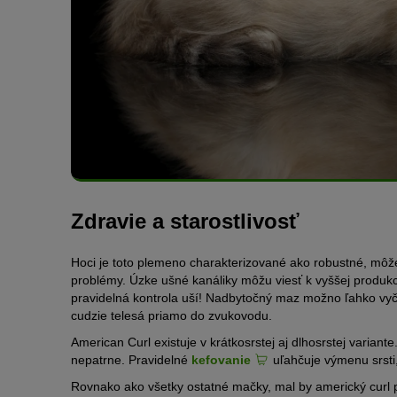
Zdravie a starostlivosť
Hoci je toto plemeno charakterizované ako robustné, môž
problémy. Úzke ušné kanáliky môžu viesť k vyššej produkc
pravidelná kontrola uší! Nadbytočný maz možno ľahko vyč
cudzie telesá priamo do zvukovodu.
American Curl existuje v krátkosrstej aj dlhosrstej varia
nepatrne. Pravidelné
kefovanie
uľahčuje výmenu srsti,
Rovnako ako všetky ostatné mačky, mal by americký curl 