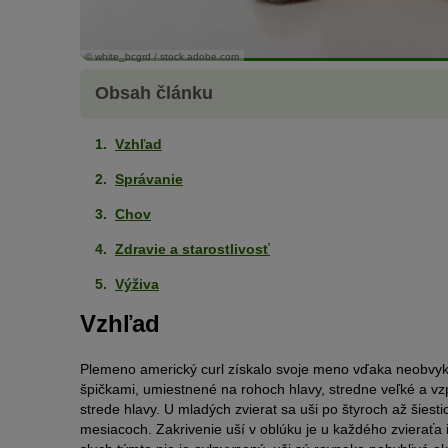
© white_bcgrd / stock.adobe.com
Obsah článku
Vzhľad
Správanie
Chov
Zdravie a starostlivosť
Výživa
Vzhľad
Plemeno americký curl získalo svoje meno vďaka neobvykl
špičkami, umiestnené na rohoch hlavy, stredne veľké a v
strede hlavy. U mladých zvierat sa uši po štyroch až šies
mesiacoch. Zakrivenie uší v oblúku je u každého zvieraťa