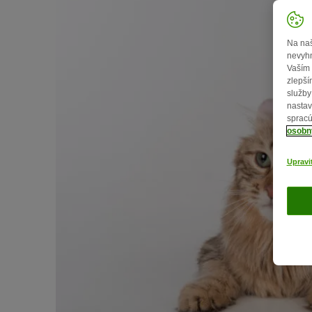
Na naš
nevyhn
Vaším 
zlepší
služby
nastav
spracú
osobn
Upravi