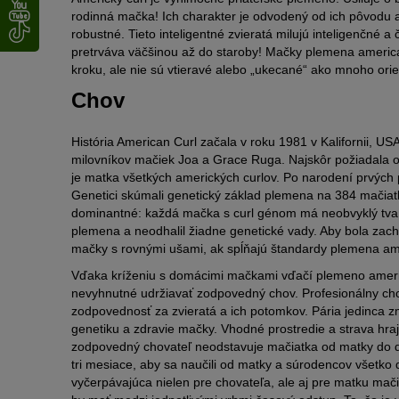
rodinná mačka! Ich charakter je odvodený od ich pôvodu a
robustné. Tieto inteligentné zvieratá milujú inteligenčné 
pretrváva väčšinou až do staroby! Mačky plemena americ
kroku, ale nie sú vtieravé alebo „ukecané“ ako mnoho ori
Chov
História American Curl začala v roku 1981 v Kalifornii, U
milovníkov mačiek Joa a Grace Ruga. Najskôr požiadala o 
je matka všetkých amerických curlov. Po narodení prvých
Genetici skúmali genetický základ plemena na 384 mačiatk
dominantné: každá mačka s curl génom má neobvyklý tvar 
plemena a neodhalil žiadne genetické vady. Aby bola zach
mačky s rovnými ušami, ak spĺňajú štandardy plemena ame
Vďaka kríženiu s domácimi mačkami vďačí plemeno americký
nevyhnutné udržiavať zodpovedný chov. Profesionálny cho
zodpovednosť za zvieratá a ich potomkov. Pária jedinca z
genetiku a zdravie mačky. Vhodné prostredie a strava hraj
zodpovedný chovateľ neodstavuje mačiatka od matky do d
tri mesiace, aby sa naučili od matky a súrodencov všetko dô
vyčerpávajúca nielen pre chovateľa, ale aj pre matku mač