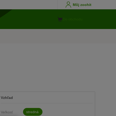
Môj zoohit
Do obchodu
Vzhľad
stredná
Veľkosť