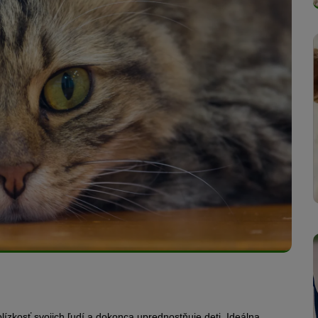
lízkosť svojich ľudí a dokonca uprednostňuje deti. Ideálna