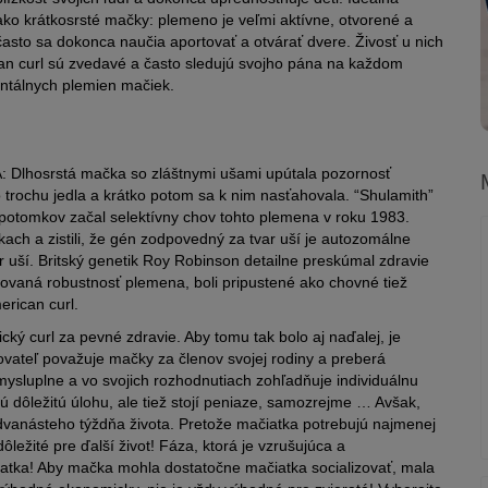
ko krátkosrsté mačky: plemeno je veľmi aktívne, otvorené a
a často sa dokonca naučia aportovať a otvárať dvere. Živosť u nich
an curl sú zvedavé a často sledujú svojho pána na každom
entálnych plemien mačiek.
SA: Dlhosrstá mačka so zláštnymi ušami upútala pozornosť
trochu jedla a krátko potom sa k nim nasťahovala. “Shulamith”
 potomkov začal selektívny chov tohto plemena v roku 1983.
ach a zistili, že gén zodpovedný za tvar uší je autozomálne
uší. Britský genetik Roy Robinson detailne preskúmal zdravie
ovaná robustnosť plemena, boli pripustené ako chovné tiež
rican curl.
 curl za pevné zdravie. Aby tomu tak bolo aj naďalej, je
vateľ považuje mačky za členov svojej rodiny a preberá
mysluplne a vo svojich rozhodnutiach zohľadňuje individuálnu
ú dôležitú úlohu, ale tiež stojí peniaze, samozrejme … Avšak,
vanásteho týždňa života. Pretože mačiatka potrebujú najmenej
ležité pre ďalší život! Fáza, ktorá je vzrušujúca a
iatka! Aby mačka mohla dostatočne mačiatka socializovať, mala