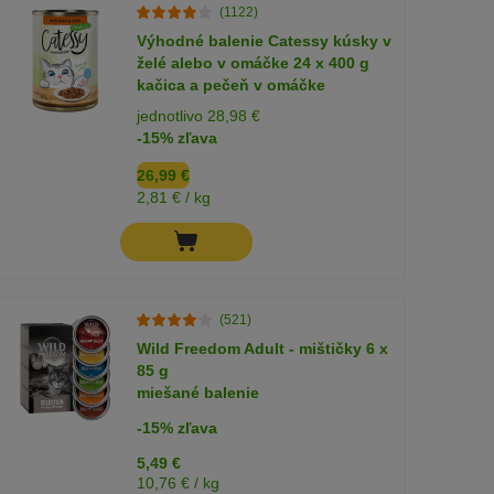
(1122)
Výhodné balenie Catessy kúsky v
želé alebo v omáčke 24 x 400 g
kačica a pečeň v omáčke
jednotlivo 28,98 €
-15% zľava
26,99 €
2,81 € / kg
(521)
Wild Freedom Adult - mištičky 6 x
85 g
miešané balenie
-15% zľava
5,49 €
10,76 € / kg