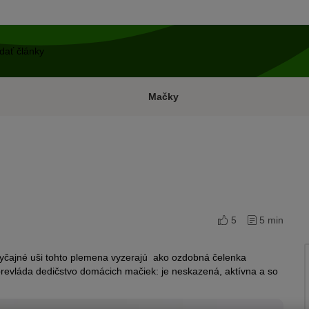
Mačky
5
5 min
zvyčajné uši tohto plemena vyzerajú ako ozdobná čelenka
evláda dedičstvo domácich mačiek: je neskazená, aktívna a so