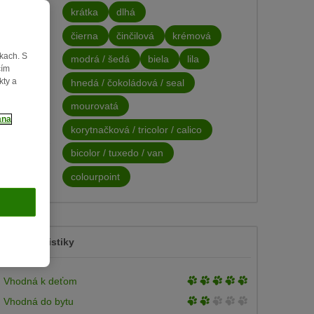
krátka
dlhá
Srsť
čierna
činčilová
krémová
kach. S
modrá / šedá
biela
lila
Farba
čím
kty a
hnedá / čokoládová / seal
mourovatá
ana
korytnačková / tricolor / calico
Zafarbenie
bicolor / tuxedo / van
colourpoint
Charakteristiky
3
Vhodná k deťom
of
3
Vhodná do bytu
5
of