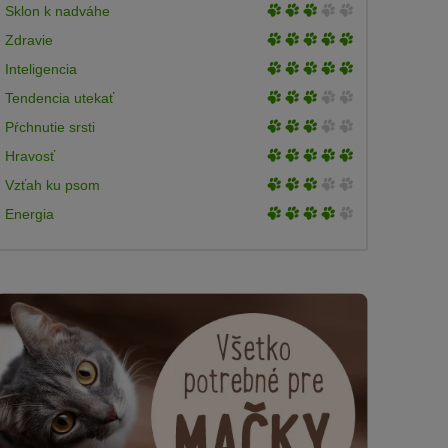
3
Sklon k nadváhe
5
of
3
Zdravie
5
of
3
Inteligencia
5
of
3
Tendencia utekať
5
of
3
Pŕchnutie srsti
5
of
3
Hravosť
5
of
3
Vzťah ku psom
5
of
3
Energia
5
of
5