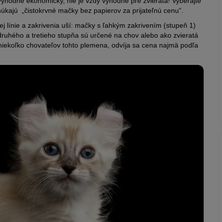
výhodné ekonomicky, nie je vždy výhodné pre zvieratá! Vyberajte
núkajú „čistokrvné mačky bez papierov za prijateľnú cenu“.
j línie a zakrivenia uší: mačky s ľahkým zakrivením (stupeň 1)
ruhého a tretieho stupňa sú určené na chov alebo ako zvieratá
 niekoľko chovateľov tohto plemena, odvíja sa cena najmä podľa