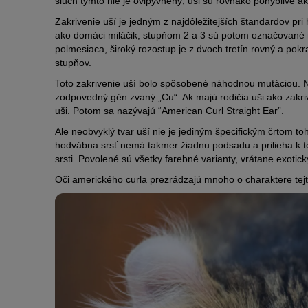
sluch týmto nie je ovlpyvnený, uši sú rovnako pohyblivé ak
Zakrivenie uší je jedným z najdôležitejších štandardov p
ako domáci miláčik, stupňom 2 a 3 sú potom označované 
polmesiaca, široký rozostup je z dvoch tretín rovný a pokra
stupňov.
Toto zakrivenie uší bolo spôsobené náhodnou mutáciou. Ne
zodpovedný gén zvaný „Cu“. Ak majú rodičia uši ako zakr
uši. Potom sa nazývajú “American Curl Straight Ear”.
Ale neobvyklý tvar uší nie je jediným špecifickým črtom t
hodvábna srsť nemá takmer žiadnu podsadu a prilieha k te
srsti. Povolené sú všetky farebné varianty, vrátane exotic
Oči amerického curla prezrádzajú mnoho o charaktere tej