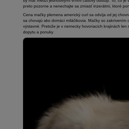
by mať medzi jednotlivými vrhmi časový odstup. To, čo je 
preto pozorne a nenechajte sa zmiasť inzerátmi, ktoré po
Cena mačky plemena americký curl sa odvíja od jej chovne
sa chovajú ako domáci miláčikovia. Mačky so zakrivením d
výstavné. Pretože je v nemecky hovoriacich krajinách len
dopytu a ponuky.