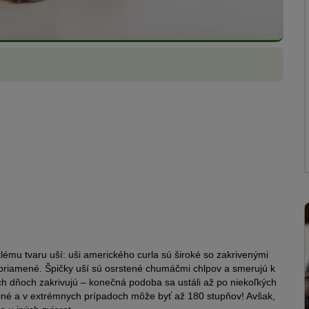
ému tvaru uší: uši amerického curla sú široké so zakrivenými
zpriamené. Špičky uší sú osrstené chumáčmi chlpov a smerujú k
tich dňoch zakrivujú – konečná podoba sa ustáli až po niekoľkých
 iné a v extrémnych prípadoch môže byť až 180 stupňov! Avšak,