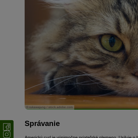
© rukawajung / stock.adobe.com
Správanie
Americký curl je výnimočne priateľské plemeno. Usiluje o b