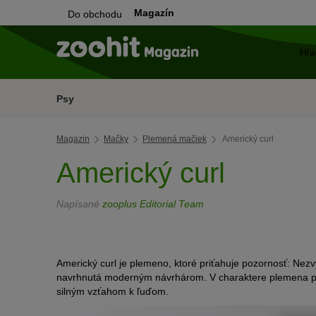
Magazín
Do obchodu
Psy
Magazin
Mačky
Plemená mačiek
Americký curl
Americký curl
Napísané
zooplus Editorial Team
Americký curl je plemeno, ktoré priťahuje pozornosť: Ne
navrhnutá moderným návrhárom. V charaktere plemena pr
silným vzťahom k ľuďom.