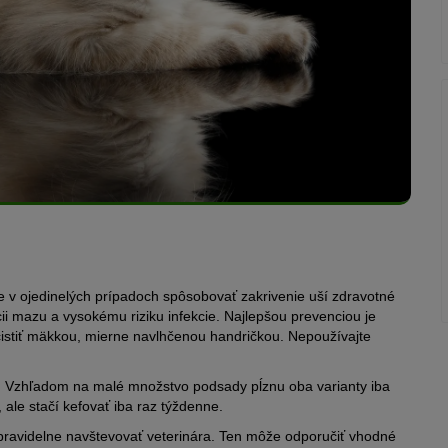
e v ojedinelých prípadoch spôsobovať zakrivenie uší zdravotné
ii mazu a vysokému riziku infekcie. Najlepšou prevenciou je
istiť mäkkou, mierne navlhčenou handričkou. Nepoužívajte
nte. Vzhľadom na malé množstvo podsady pĺznu oba varianty iba
 ale stačí kefovať iba raz týždenne.
pravidelne navštevovať veterinára. Ten môže odporučiť vhodné