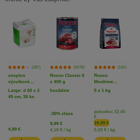
(287)
(4276)
(191)
zooplus
Rocco Classic 6
Rocco
R
výcvikové
x 400 g
Mealtime
podložky pre
hovädzie
Large: d 60 x š
hovädzie
5 x 1 kg
k
šteňatá
45 cm, 30 ks
jednotlivo 32,45
-30% zľava
€
29,99 €
9,99 €
3
4,99 €
4,16 € / kg
5,00 € / kg
18