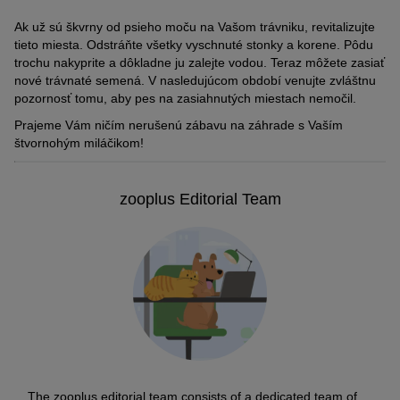
Ak už sú škvrny od psieho moču na Vašom trávniku, revitalizujte
tieto miesta. Odstráňte všetky vyschnuté stonky a korene. Pôdu
trochu nakyprite a dôkladne ju zalejte vodou. Teraz môžete zasiať
nové trávnaté semená. V nasledujúcom období venujte zvláštnu
pozornosť tomu, aby pes na zasiahnutých miestach nemočil.
Prajeme Vám ničím nerušenú zábavu na záhrade s Vaším
štvornohým miláčikom!
zooplus Editorial Team
The zooplus editorial team consists of a dedicated team of