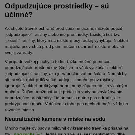
Odpudzujúce prostriedky – sú
účinné?
Ak chcete trávnik ochrániť pred cudzími psami, môžete použiť
„odpudzujúce“ rastliny alebo iné prostriedky. Existujú tiež tzv.
„pissoff“ rastliny, ktorým sa niektoré psy radšej vyhýbajú. Niektorí
majitelia psov chcú pred psím močom ochrániť niektoré oblasti
svojej záhrady.
V prípade veľkej plochy je to len ťažko možné pomocou
odpudzujúcich prostriedkov. Stojí za to však vyskúšať niektoré
„odpudzujúce“ rastliny, ako je napríklad záhon šalátu. Nemali by
ste si však robiť príliš veľké nádeje – mnoho psov rastliny
ignoruje. Niektorí prekrývajú nepríjemný zápach rastlín vlastným
močom. Ďalšou možnosťou je pridať do vody na zavlažovanie
odpudzujúce prostriedky. Tie nemusia nutne psa odradiť, ale
prekryjú pach moču. V dôsledku toho pes nechodí močiť vždy na
rovnaké miesto.
Neutralizačné kamene v miske na vodu
Mnoho majiteľov psov a milovníkov krásneho trávnika prisahá na
tzv. „
dog rocks
“. Jedná sa o sivé, asi šesť centimetrov dlhé