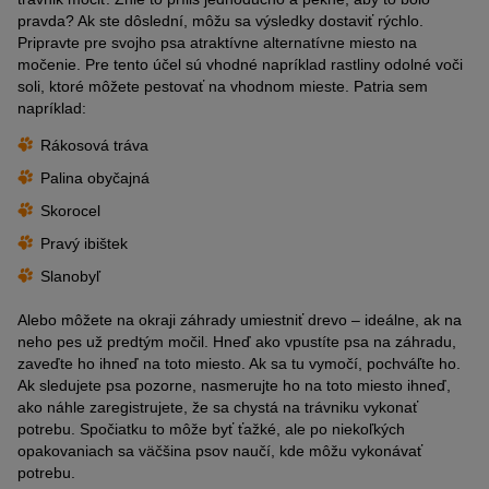
pravda? Ak ste dôslední, môžu sa výsledky dostaviť rýchlo.
Pripravte pre svojho psa atraktívne alternatívne miesto na
močenie. Pre tento účel sú vhodné napríklad rastliny odolné voči
soli, ktoré môžete pestovať na vhodnom mieste. Patria sem
napríklad:
Rákosová tráva
Palina obyčajná
Skorocel
Pravý ibištek
Slanobyľ
Alebo môžete na okraji záhrady umiestniť drevo – ideálne, ak na
neho pes už predtým močil. Hneď ako vpustíte psa na záhradu,
zaveďte ho ihneď na toto miesto. Ak sa tu vymočí, pochváľte ho.
Ak sledujete psa pozorne, nasmerujte ho na toto miesto ihneď,
ako náhle zaregistrujete, že sa chystá na trávniku vykonať
potrebu. Spočiatku to môže byť ťažké, ale po niekoľkých
opakovaniach sa väčšina psov naučí, kde môžu vykonávať
potrebu.