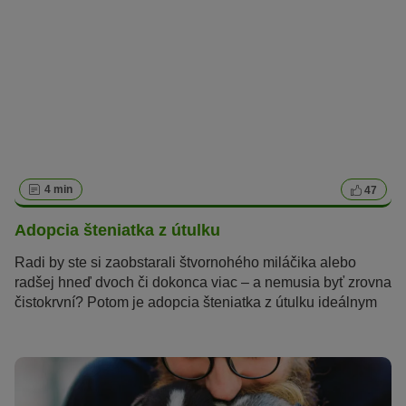
nevyjadria síce slovami, nachádzajú ale iné milé spôsoby,
ktorými nám ukazujú, ako veľmi nás majú radi. Rozpoznať
tieto znamenia je jednoduchšie, ako by sa mohlo zdať.
Schopnosť pochopiť jazyk našich milovaných psov drieme
v každom z nás.
4 min
47
Adopcia šteniatka z útulku
Radi by ste si zaobstarali štvornohého miláčika alebo
radšej hneď dvoch či dokonca viac – a nemusia byť zrovna
čistokrvní? Potom je adopcia šteniatka z útulku ideálnym
riešením.