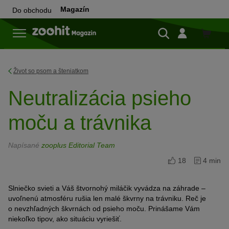
Magazín
Do obchodu
Do
obchod
Život so psom a šteniatkom
Neutralizácia psieho
moču a trávnika
Napísané
zooplus Editorial Team
18
4 min
Slniečko svieti a Váš štvornohý miláčik vyvádza na záhrade –
uvoľnenú atmosféru rušia len malé škvrny na trávniku. Reč je
o nevzhľadných škvrnách od psieho moču. Prinášame Vám
niekoľko tipov, ako situáciu vyriešiť.