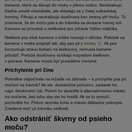
kamene, ktoré sa dávajú do misky s pitnou vodou. Neobsahujú
žiadne umelé chemikálie, ale skladajú sa z čistej vulkanickej
horniny. Filtrujú a neutralizujú dusičnany bez zmeny pH moču. To
znamená, že do moču psa a do trávnika sa dostane menej soli.
Kamene sú prírodné a neškodné pre zdravie Vášho miláčika.
Niektoré psy však kamene v miske nemajú v obľube. Pokúste sa
kamene v miske prepojiť tak, aby pes pil z
misky
. Ak pes
konzumuje stravu bohatú na bielkoviny, nemusia kamene
pôsobiť. Pretože dusičnany vznikajú rozpadom bielkovín
v potrave. Kamene musia byť pravidelne menené.
Prichytenie pri čine
Pohodlne odpočívate na ležadle na záhrade – a prichytíte psa pri
močení na trávnik? Ak ste dostatočne pohotoví, zastavte ho,
napr. tliesknutím rúk. Potom ho doveďte k alternatívnemu miestu
na močenie, bez toho aby ste ho hrešili. Ak sa tu vymočí,
pochváľte ho. Potom vezmite krhlu a miesto dôkladne pokropte.
Zriedená moč už trávniku neškodí.
Ako odstrániť škvrny od psieho
moču?