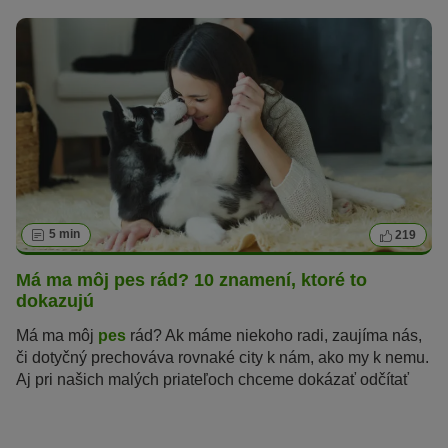
5 min
219
Má ma môj pes rád? 10 znamení, ktoré to
dokazujú
Má ma môj
pes
rád? Ak máme niekoho radi, zaujíma nás,
či dotyčný prechováva rovnaké city k nám, ako my k nemu.
Aj pri našich malých priateľoch chceme dokázať odčítať
znamenia, pomocou ktorých nám dávajú vedieť, že im
ležíme na srdci rovnako ako oni nám. Psy majú ale iné
uličky, ktorými preukazujú svoju lásku. „Mám ťa rád“