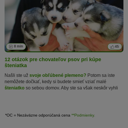
8 min
45
12 otázok pre chovateľov psov pri kúpe
šteniatka
Našli ste už
svoje obľúbené plemeno?
Potom sa iste
nemôžete dočkať, kedy si budete smieť vziať malé
šteniatko
so sebou domov. Aby ste sa však neskôr vyhli
nepríjemným prekvapeniam, mali by ste si kúpiť Vami
vybrané plemeno od renomovaného chovateľa. S
nasledujúcimi 12 otázkami si môžete overiť serióznosť
chovateľa.
*OC = Nezáväzne odporúčaná cena
**Podmienky.