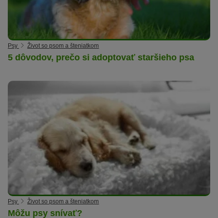
Psy
Život so psom a šteniatkom
5 dôvodov, prečo si adoptovať staršieho psa
Psy
Život so psom a šteniatkom
Môžu psy snívať?