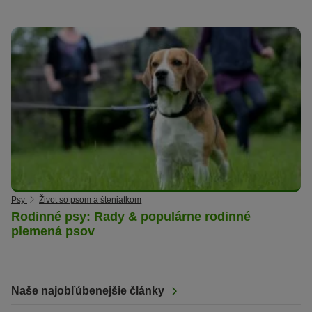
Psy
Život so psom a šteniatkom
Rodinné psy: Rady & populárne rodinné
plemená psov
Naše najobľúbenejšie články