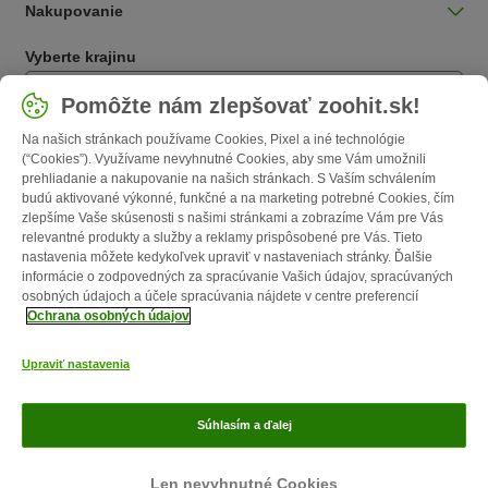
Nakupovanie
Vyberte krajinu
Slovensko / SK
Pomôžte nám zlepšovať zoohit.sk!
Na našich stránkach používame Cookies, Pixel a iné technológie
Follow zooplus
(“Cookies”). Využívame nevyhnutné Cookies, aby sme Vám umožnili
prehliadanie a nakupovanie na našich stránkach. S Vaším schválením
budú aktivované výkonné, funkčné a na marketing potrebné Cookies, čím
zlepšíme Vaše skúsenosti s našimi stránkami a zobrazíme Vám pre Vás
relevantné produkty a služby a reklamy prispôsobené pre Vás. Tieto
nastavenia môžete kedykoľvek upraviť v nastaveniach stránky. Ďalšie
informácie o zodpovedných za spracúvanie Vašich údajov, spracúvaných
osobných údajoch a účele spracúvania nájdete v centre preferencií
Ochrana osobných údajov
O nás
Kariéra
zooplus Corporate
Impressum
VOP
Formulár na
Upraviť nastavenia
odstúpenie zmluvy
Likvidácia odpadov
Kontakt
Poštovné a doba
doručenia
Spôsoby platby
Affiliate program
Ochrana osobných
Súhlasím a ďalej
údajov
Opt-out
zoohit magazín publikovaný firmou zooplus SE © zooplus SE 2026
Len nevyhnutné Cookies