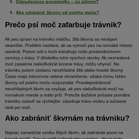
Odpudzujúce prostriedky – sú účinné?
Ako odstrániť škvrny od psieho moču?
Prečo psí moč zafarbuje trávnik?
Ak pes spraví na trávniku mláčku, žltá škvrna sa neobjaví
okamžite. Problém nastáva, ak sa vymočí pes na rovnaké miesto
viackrát. Potom soli v moči extrahujú vodu prostredníctvom
osmózy z trávy. V dôsledku toho vyschnú stonky. Ak nezriedená
moč zasiahne niekoľkokrát korene trávy, môžu uhynúť. Na
trávniku potom zostanú nevzhľadné žlté alebo hnedé škvrny.
Často majú intenzívne zelené ohraničenie, vďaka čomu ľahko
škvrny od psieho moču rozpoznáte. Pravdepodobnosť
nevzhľadných škvŕn sa zvyšuje, ak pes niekoľkokrát močí na
rovnakom mieste a málo prší. Pretože daždivé počasie pomáha
trávniku zotaviť sa rýchlejšie: zásobuje trávu vodou a súčasne
riedi psí moč.
Ako zabrániť škvrnám na trávniku?
Najviac zamedzíte vzniku žltých škvŕn, ak zabránite psovi na
trávnik močiť. Znie to príliš jednoducho a pekne, aby to bolo