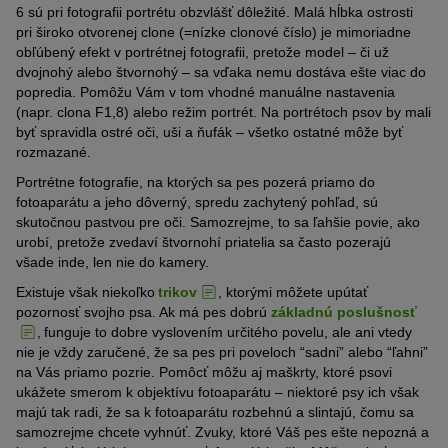
6 sú pri fotografii portrétu obzvlášť dôležité. Malá hĺbka ostrosti
pri široko otvorenej clone (=nízke clonové číslo) je mimoriadne
obľúbený efekt v portrétnej fotografii, pretože model –
či už
dvojnohý alebo štvornohý
– sa vďaka nemu dostáva ešte viac do
popredia. Pomôžu Vám v tom vhodné manuálne nastavenia
(napr. clona F1,8) alebo režim portrét. Na portrétoch psov by mali
byť spravidla ostré oči, uši a ňufák – všetko ostatné môže byť
rozmazané.
Portrétne fotografie, na ktorých sa pes pozerá priamo do
fotoaparátu a jeho dôverný
, spredu zachytený
pohľad, sú
skutočnou pastvou pre oči. Samozrejme, to sa ľahšie povie, ako
urobí, pretože zvedaví štvornohí priatelia sa často pozerajú
všade
inde
, len nie do kamery.
Existuje však niekoľko
trikov
,
ktorými môžete upútať
pozornosť svojho psa. Ak má pes dobrú
základnú poslušnosť
,
funguje to dobre
vyslovením
určitého povelu, ale ani vtedy
nie je vždy zaručené, že
sa
pes p
ri
poveloch “s
a
dni” alebo “ľahni”
na
Vás
priamo
pozrie
. Pomôcť môžu aj
maškrty
, ktoré
psovi
ukážete smerom
k objektívu fotoaparátu
–
niektoré psy ich však
majú tak radi, že sa k fotoaparátu rozbehnú a slintajú, čomu sa
samozrejme chcete vyhnúť. Zvuky, ktoré
Váš
pes ešte nepozná a