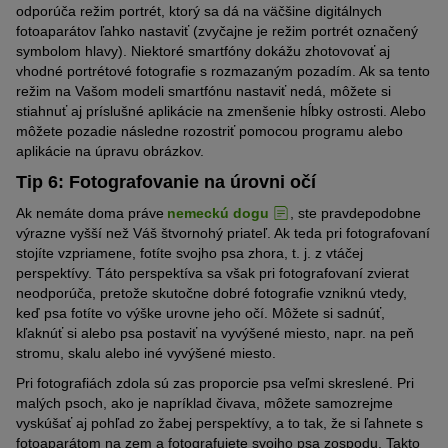
odporúča režim portrét, ktorý sa dá na väčšine digitálnych
fotoaparátov ľahko nastaviť (zvyčajne je režim portrét označený
symbolom hlavy). Niektoré smartfóny dokážu zhotovovať aj
vhodné portrétové fotografie s rozmazaným pozadím. Ak sa tento
režim na Vašom modeli smartfónu nastaviť nedá, môžete si
stiahnuť aj príslušné aplikácie na zmenšenie hĺbky ostrosti. Alebo
môžete pozadie následne rozostriť pomocou programu alebo
aplikácie na úpravu obrázkov.
Tip 6: Fotografovanie na úrovni očí
Ak nemáte doma práve
nemeckú dogu
, ste pravdepodobne
výrazne vyšší než Váš štvornohý priateľ. Ak teda pri fotografovaní
stojíte vzpriamene, fotíte svojho psa zhora, t. j. z vtáčej
perspektívy. Táto perspektíva sa však pri fotografovaní zvierat
neodporúča, pretože skutočne dobré fotografie vzniknú vtedy,
keď psa fotíte vo výške urovne jeho očí. Môžete si sadnúť,
kľaknúť si alebo psa postaviť na vyvýšené miesto, napr. na peň
stromu, skalu alebo iné vyvýšené miesto.
Pri fotografiách zdola sú zas proporcie psa veľmi skreslené. Pri
malých psoch, ako je napríklad čivava, môžete samozrejme
vyskúšať aj pohľad zo žabej perspektívy, a to tak, že si ľahnete s
fotoaparátom na zem a fotografujete svojho psa zospodu. Takto