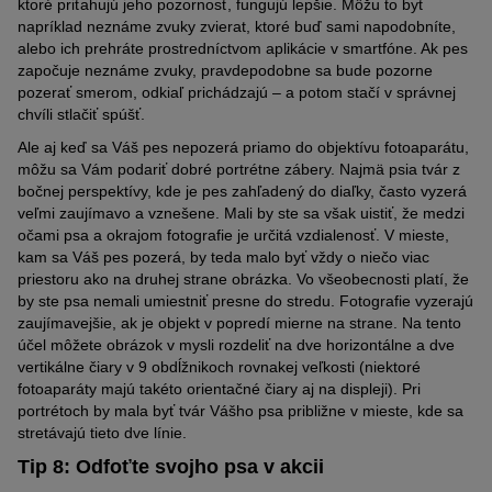
ktoré priťahujú jeho pozornosť, fungujú lepšie. Môžu to byť
napríklad neznáme zvuky zvierat, ktoré buď sami napodobníte,
alebo ich prehráte prostredníctvom aplikácie v smartfóne. Ak pes
za
počuje neznáme zvuky, pravdepodobne sa bude pozorne
pozerať smerom, odkiaľ prichádzajú
–
a potom stačí v správnej
chvíli stlačiť spúšť
.
Ale aj keď sa
Váš
pes nepozerá priamo do
objektívu
fotoaparátu,
môžu sa
Vám
podariť
dobré portrétne zábery. Najmä psia tvár z
bočnej perspektívy, kde
je
pes
zahľadený do diaľky
, často vyzerá
veľmi zaujímavo a vznešene. Mali by ste sa však uistiť, že medzi
očami psa a okrajom fotografie je určitá vzdialenosť. V mieste,
kam sa
Váš
pes pozerá, by teda malo byť vždy o niečo viac
priestoru
ako na druhej strane obrázka. Vo všeobecnosti platí, že
by ste psa nemali umiestniť presne do stredu. Fotografie vyzerajú
zaujímavejšie, ak je objekt v popredí mierne
na strane
. Na tento
účel môžete obrázok
v mysli
rozdeliť na dve horizontálne a dve
vertikálne čiary v 9 obdĺžnikoch rovnakej veľkosti (niektoré
fotoaparáty
ma
jú takéto orientačné čiary aj na displeji). Pri
portrétoch by mala byť tvár Vášho psa približne v mieste, kde sa
stretávajú tieto dve línie
.
Tip 8: Odfoťte svojho psa v akcii