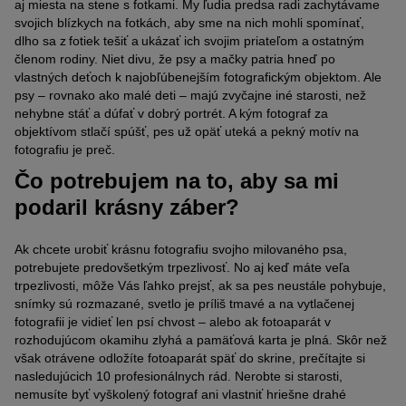
aj miesta na stene s fotkami. My ľudia predsa radi zachytávame
svojich blízkych na fotkách, aby sme na nich mohli spomínať,
dlho sa z fotiek tešiť a ukázať ich svojim priateľom a ostatným
členom rodiny. Niet divu, že psy a mačky patria hneď po
vlastných deťoch k najobľúbenejším fotografickým objektom. Ale
psy – rovnako ako malé deti – majú zvyčajne iné starosti, než
nehybne stáť a dúfať v dobrý portrét. A kým fotograf za
objektívom stlačí spúšť, pes už opäť uteká a pekný motív na
fotografiu je preč.
Čo potrebujem na to, aby sa mi
podaril krásny záber?
Ak chcete urobiť krásnu fotografiu svojho milovaného psa,
potrebujete predovšetkým trpezlivosť. No aj keď máte veľa
trpezlivosti, môže Vás
ľahko
prejsť, ak sa pes neustále pohybuje,
snímky sú rozmazané, svetlo je príliš tmavé a na vytlačenej
fotografii je vidieť len psí chvost – alebo ak fotoaparát v
rozhodujúcom okamihu zlyhá a pamäťová karta je plná. Skôr než
však otrávene odložíte fotoaparát späť do skrine, prečítajte si
nasledujúcich 10 profesionálnych rád. Nerobte si starosti,
nemusíte byť vyškolený fotograf ani vlastniť hriešne drahé