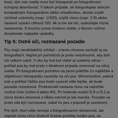
lese), tým viac svetla musí byť fotoaparát pri fotografovaní
schopný absorbovať. V takom prípade, ak fotografujete dobrým
kompaktným fotoaparátom alebo zrkadlovkou, skúste zvýšiť
rýchlosť uzávierky (napr. 1/320), zvýšiť clonu (napr. 2,8) alebo
nastaviť vysokú citlivosť ISO. Ak si nie ste istí, vyskúšajte rôzne
nastavenia. S trochou praxe čoskoro zistíte, v ktorom režime
dosiahnete najlepšie výsledky
.
Tip 5: Ostré oči, rozmazané pozadie
Psy majú neodolateľný vzhľad – a tento chceme zachytiť aj na
fotografiách. Najmä pri portrétoch je preto nevyhnutné, aby boli
oči celkom ostré. V oku by mal byť vidieť aj svetelný odraz –
pohľad psa by mal preto v ideálnom prípade smerovať na zdroj
svetla. Pri fotografovaní portrétov sa psovi priblížte čo najbližšie a
objektívom fotoaparátu zaostrite na oči psa. Mimochodom, pekná
tvár a pohľad Vášho psa budú vyzerať ešte lepšie, ak bude
pozadie rozostrené. Profesionáli nastavia clonu na najnižšie
možné číslo (režim A alebo AV). Pri hodnote medzi f2,8 a f3,2 je
clona široko otvorená a hĺbka ostrosti je tak menšia. Pozadie sa
preto zdá byť rozmazané, zatiaľ čo pes v popredí je zaostrený.
Pre tých, ktorí ešte nemajú s fotografovaním skúsenosti, ale
napriek tomu chcú zhotoviť krásne portréty svojho psa, sa