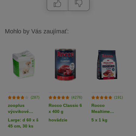
Mohlo by Vás zaujímať:
(287)
(4276)
(191)
zooplus
Rocco Classic 6
Rocco
R
výcvikové
x 400 g
Mealtime
podložky pre
hovädzie
Large: d 60 x š
hovädzie
5 x 1 kg
k
šteňatá
45 cm, 30 ks