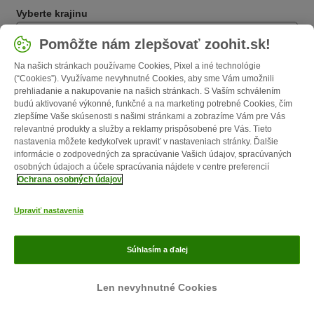
Vyberte krajinu
Slovensko / SK
Pomôžte nám zlepšovať zoohit.sk!
Na našich stránkach používame Cookies, Pixel a iné technológie
Follow zooplus
(“Cookies”). Využívame nevyhnutné Cookies, aby sme Vám umožnili
prehliadanie a nakupovanie na našich stránkach. S Vaším schválením
budú aktivované výkonné, funkčné a na marketing potrebné Cookies, čím
zlepšíme Vaše skúsenosti s našimi stránkami a zobrazíme Vám pre Vás
relevantné produkty a služby a reklamy prispôsobené pre Vás. Tieto
nastavenia môžete kedykoľvek upraviť v nastaveniach stránky. Ďalšie
informácie o zodpovedných za spracúvanie Vašich údajov, spracúvaných
osobných údajoch a účele spracúvania nájdete v centre preferencií
Ochrana osobných údajov
O nás
Kariéra
zooplus Corporate
Impressum
VOP
Formulár na
Upraviť nastavenia
odstúpenie zmluvy
Likvidácia odpadov
Kontakt
Poštovné a doba
doručenia
Spôsoby platby
Affiliate program
Ochrana osobných
Súhlasím a ďalej
údajov
Opt-out
zoohit magazín publikovaný firmou zooplus SE © zooplus SE 2026
Len nevyhnutné Cookies