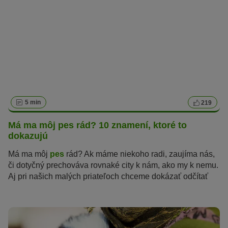
5 min
219
Má ma môj pes rád? 10 znamení, ktoré to
dokazujú
Má ma môj
pes
rád? Ak máme niekoho radi, zaujíma nás,
či dotyčný prechováva rovnaké city k nám, ako my k nemu.
Aj pri našich malých priateľoch chceme dokázať odčítať
znamenia, pomocou ktorých nám dávajú vedieť, že im
ležíme na srdci rovnako ako oni nám. Psy majú ale iné
uličky, ktorými preukazujú svoju lásku. „Mám ťa rád“
nevyjadria síce slovami, nachádzajú ale iné milé spôsoby,