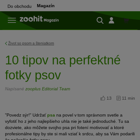
Magazín
Do obchodu
Do
obchod
Život so psom a šteniatkom
10 tipov na perfektné
fotky psov
Napísané
zooplus Editorial Team
13
11 min
"Povedz
s
ý
r
!"
Udržať
psa
na povel
v tom správnom svetle
a
vyfotiť
ho z jeho
najlepšieho uhla
nie je také jednoduché. Tu sa
dozviete, ako môžete svojho psa
pri fotení
motivovať a ktoré
profesionálne tipy by ste si mali vziať k srdcu, aby sa
Vám
podarili