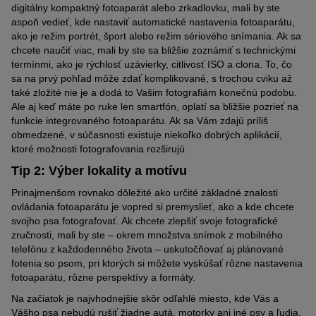
digitálny kompaktný fotoaparát alebo zrkadlovku, mali by ste
aspoň vedieť, kde nastaviť automatické nastavenia fotoaparátu,
ako je režim portrét, šport
alebo režim
sériového snímania. Ak
sa
chcete naučiť viac
, mali by ste sa bližšie zoznámiť s technickými
termínmi, ako je rýchlosť uzávierky, citlivosť ISO a clona. To, čo
sa na prvý pohľad môže zdať
komplikované
, s trochou cviku až
také zložité
nie je
a dodá
to
V
aš
im fotografiám konečnú podobu.
Ale aj keď máte po ruke len smartfón, oplatí sa bližšie pozrieť na
funkcie integrovaného fotoaparátu. Ak sa
Vám
zdajú príliš
obmedzené, v súčasnosti existuje niekoľko dobrých aplikácií,
ktoré možnosti fotografovania
rozširujú
.
Tip 2: Výber lokality a motívu
Prinajmenšom rovnako dôležité ako určité základné znalosti
ovládania fotoaparátu je vopred si premyslieť, ako a kde chcete
svojho psa fotografovať. Ak chcete zlepšiť svoje fotografické
zručnosti, mali by ste – okrem množstva snímok z mobilného
telefónu z každodenného života – uskutočňovať aj plánované
fotenia so psom, pri ktorých si môžete vyskúšať rôzne nastavenia
fotoaparátu, rôzne perspektívy a formáty.
Na začiatok je najvhodnejšie skôr odľahlé miesto, kde Vás a
Vášho psa nebudú rušiť žiadne autá, motorky ani iné psy a ľudia.