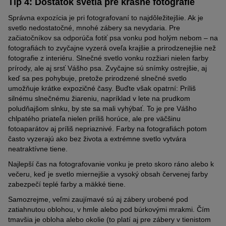
Tip 4: Dostatok svetla pre krásne fotografie
Správna expozícia je pri fotografovaní to najdôležitejšie. Ak je
svetlo nedostatočné, mnohé zábery sa nevydaria. Pre
začiatočníkov sa odporúča fotiť psa vonku pod holým nebom – na
fotografiách to zvyčajne vyzerá oveľa krajšie a prirodzenejšie než
fotografie z interiéru. Slnečné svetlo vonku rozžiari nielen farby
prírody, ale aj srsť Vášho psa. Zvyčajne sú snímky ostrejšie, aj
keď sa pes pohybuje, pretože prirodzené slnečné svetlo
umožňuje krátke expozičné časy. Buďte však opatrní: Príliš
silnému slnečnému žiareniu, napríklad v lete na prudkom
poludňajšom slnku, by ste sa mali vyhýbať. To je pre Vášho
chlpatého priateľa nielen príliš horúce, ale pre väčšinu
fotoaparátov aj príliš nepriaznivé. Farby na fotografiách potom
často vyzerajú ako bez života a extrémne svetlo vytvára
neatraktívne tiene.
Najlepší čas na fotografovanie vonku je preto skoro ráno alebo k
večeru, keď je svetlo miernejšie a vysoký obsah červenej farby
zabezpečí teplé farby a mäkké tiene.
Samozrejme, veľmi zaujímavé sú aj zábery urobené pod
zatiahnutou oblohou, v hmle alebo pod búrkovými mrakmi
. Čím
tmavšia je obloha alebo okolie (to platí aj pre zábery v tienistom