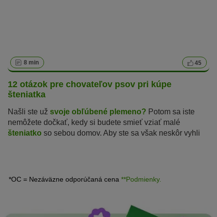
8 min
45
12 otázok pre chovateľov psov pri kúpe
šteniatka
Našli ste už
svoje obľúbené plemeno?
Potom sa iste
nemôžete dočkať, kedy si budete smieť vziať malé
šteniatko
so sebou domov. Aby ste sa však neskôr vyhli
nepríjemným prekvapeniam, mali by ste si kúpiť Vami
vybrané plemeno od renomovaného chovateľa. S
nasledujúcimi 12 otázkami si môžete overiť serióznosť
chovateľa.
*OC = Nezáväzne odporúčaná cena
**Podmienky.