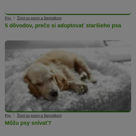
Psy
Život so psom a šteniatkom
5 dôvodov, prečo si adoptovať staršieho psa
Psy
Život so psom a šteniatkom
Môžu psy snívať?