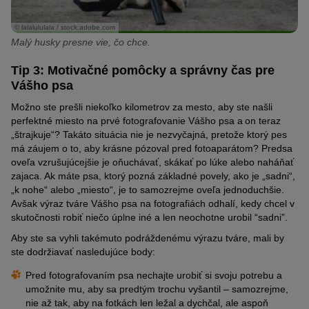
© lalalululala / stock.adobe.com
Malý husky presne vie, čo chce.
Tip 3: Motivačné pomôcky a správny čas pre
Vášho psa
Možno ste prešli niekoľko kilometrov za mesto, aby ste našli
perfektné miesto na prvé fotografovanie Vášho psa a on teraz
„
štrajkuje
“? Takáto situácia nie je nezvyčajná, pretože ktorý pes
má záujem o to, aby krásne pózoval pred fotoaparátom? Predsa
oveľa vzrušujúcejšie je oňucháva
ť, skákať po lúke alebo naháňať
zajaca. Ak máte psa, ktorý pozná základné povely, ako je
„sadni“,
„k nohe“ alebo „miesto“, je to samozrejme oveľa jednoduchšie.
Avšak výraz tváre Vášho psa na fotografiách odhalí, kedy chcel v
skutočnosti robiť niečo úplne iné a len neochotne urobil “sadni”.
Aby ste sa vyhli takémuto podráždenému výrazu tváre, mali by
ste dodržiavať nasledujúce body:
Pred
fotografovaním
psa nechajte
urobiť si svoju potrebu a
umožnite mu, aby sa predtým trochu
vyšantil
–
samozrejme,
nie
až tak
, aby
na
fotk
ách
len ležal a dychčal, ale aspoň