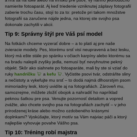
namierite fotoaparát. Aj keď triedenie vzniknutej zápla
vy
fotografií
zaberie trochu času, stojí to za to: pretože pri takom množstve
fotografií sa zaručene nájde jedna, na ktorej ste svojho psa
dokonale zachytili v akcii
.
Tip 9: Správny štýl pre Váš psí model
Na fotkách chceme vyzerať dobre – a to platí aj pre naše
zvieracie modely. Pes, ktorému srsť visí neupravená a bez lesku,
ktorý má ešte stále po spánku v očiach karpíny alebo ktorému sa
na bradu nalepili zvyšky jedla, nemusí byť nevyhnutne pekný
objekt. Skôr ako siahnete po fotoaparáte, mali by ste si vziať do
ruky
handričku
a
kefu
.
Vyčistite psovi tvár, odstráňte sliny
a nečistoty a vykefujte mu srsť – to dodá najmä dlhosrstým psom
mimoriadny lesk, ktorý uvidíte aj na fotografiách. Zároveň mu,
samozrejme, môžete zložiť obojok a nahradiť ho napríklad
peknou šatkou pre psa. Venujte pozornosť detailom a vopred
zvážte, ako chcete svojho psa na fotografiách zachytiť – v jeho
prirodzenej kráse alebo možno ozdobeného krásnymi
doplnkami? Vyskúšajte, ktorý motív sa Vám najviac páči a ktorý
najlepšie vyhovuje povahe Vášho psa.
Tip 10: Tréning robí majstra