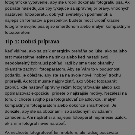
fotografické vybavenie, aby ste urobili dokonalú fotografiu psa. Ak
poznáte nasledujúce tipy týkajúce sa správnej prípravy, vhodných
nastavení fotoaparátu, dobrých svetelných podmienok a
najlepších formátov a perspektív, budete môcť urobiť krásne
fotografie svojho psa aj so smartfónom alebo malým kompaktným
fotoaparátom.
Tip 1: Dobrá príprava
Keď vidíme, ako sa psík energicky preháňa po lúke, ako sa jeho
srsť majestátne leskne na slnku alebo keď nasadí svoj
neodolateľný žobrajúci pohľad, radi by sme tieto okamihy
okamžite zachytili fotoaparátom. Aby sa Vám to v budúcnosti
podarilo, je dôležité, aby ste sa na svoje nové “hobby” trochu
pripravili. Ak totiž musíte najprv zistiť, ako vôbec fotoaparát
zapnúť, kde nastaviť správny režim fotografovania alebo ako
optimalizovať expozíciu, prídete o najkrajšie motívy. Nezáleží na
tom, či chcete svojho psa fotografovať zrkadlovkou, malým
kompaktným fotoaparátom alebo dokonca smartfónom: Je
dôležité, aby ste sa oboznámili so základným ovládaním
zariadenia. Ani najdrahší a najlepší fotoaparát neprinesie úžitok,
ak s ním fotograf nevie narábať.
Ak nechcete fotografovať len
mobilom
, ale radšej používate