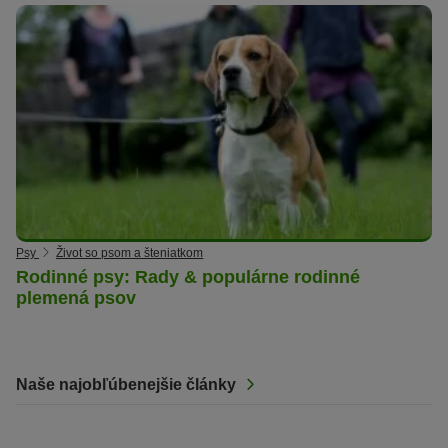
Psy
Život so psom a šteniatkom
Rodinné psy: Rady & populárne rodinné
plemená psov
Naše najobľúbenejšie články