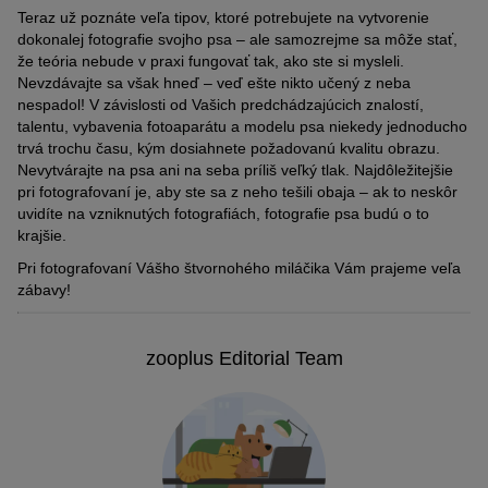
Teraz už poznáte veľa tipov, ktoré potrebujete na vytvorenie
dokonalej fotografie svojho psa – ale samozrejme sa môže stať,
že teória nebude v praxi fungovať tak, ako ste si mysleli.
Nevzdávajte sa však hneď – veď ešte nikto učený z neba
nespadol! V závislosti od Vašich predchádzajúcich znalostí,
talentu, vybavenia fotoaparátu a modelu psa niekedy jednoducho
trvá trochu času, kým dosiahnete požadovanú kvalitu obrazu.
Nevytvárajte na psa ani na seba príliš veľký tlak. Najdôležitejšie
pri fotografovaní je, aby ste sa z neho tešili obaja – ak to neskôr
uvidíte na vzniknutých fotografiách, fotografie psa budú o to
krajšie.
Pri fotografovaní Vášho štvornohého miláčika Vám prajeme veľa
zábavy!
zooplus Editorial Team