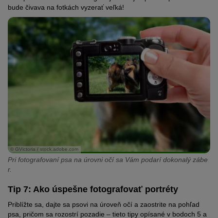
bude
čivava
na fotkách vyzerať veľká!
© GVictoria / stock.adobe.com
Pri fotografovaní psa na úrovni očí sa Vám podarí dokonalý zábe
r.
Tip 7: Ako úspešne fotografovať portréty
Priblížte sa, dajte sa psovi na úroveň očí a zaostrite na pohľad
psa, pričom sa rozostrí pozadie – tieto tipy opísané v bodoch 5 a