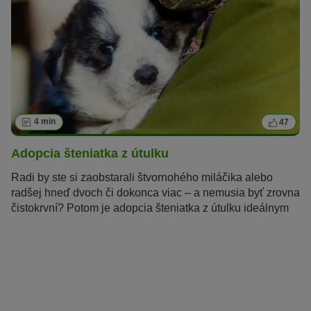
ktorými nám ukazujú, ako veľmi nás majú radi. Rozpoznať
tieto znamenia je jednoduchšie, ako by sa mohlo zdať.
Schopnosť pochopiť jazyk našich milovaných psov drieme
v každom z nás.
4 min
47
Adopcia šteniatka z útulku
Radi by ste si zaobstarali štvornohého miláčika alebo
radšej hneď dvoch či dokonca viac – a nemusia byť zrovna
čistokrvní? Potom je adopcia šteniatka z útulku ideálnym
riešením.