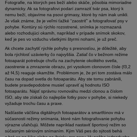
Fotografie, na ktorých pes beží alebo skáče, pôsobia mimoriadne
dynamicky. Ak sa fotografovi podarí zamraziť tvár psa, ktorý k
nemu beží, objavíme na psovi grimasy, ktoré by nám inak unikli.
Je však známe, že je veľmi ťažké “zaostriť” a fotografovať psy v
pohybe. Kontúry sú rýchlo rozostrené, snímka je rozmazaná
alebo rozhodujúci okamih, napríklad v prípade snímok skokov,
keď je pes vo vzduchu všetkými štyrmi nohami, je už preč.
Ak chcete zachytiť rýchle pohyby s presnosťou, je dôležité, aby
bola rýchlosť uzávierky čo najvyššia. Zatiaľ čo v bežnom režime
fotoaparát potrebuje chvíľu na zachytenie okolitého svetla,
zaostrenie a zmrazenie obrazu, pri vysokom clonovom čísle (f3,2
až f4,5) reaguje okamžite. Problémom je, že pri tom zostáva málo
času na dopad svetla do fotoaparátu. Aby ste tomu zabránili,
budete pravdepodobne musieť upraviť aj hodnotu ISO
fotoaparátu. Nájsť správnu rovnováhu medzi clonou a číslom
ISO, aby ste získali
čo
najlepšie fotky psov v pohybe, si niekedy
vyžaduje trochu času a praxe.
Našťastie väčšina digitálnych fotoaparátov a smartfónov má v
súčasnosti režimy snímania, ktoré nám fotografovanie pohybu
výrazne uľahčujú. Môžete napríklad nastaviť športový režim so
súčasným sériovým snímaním. Kým
Váš
pes do sýtosti behá
a hrá sa na lúke
alebo na ihrisku pre
psov
,
V
y
naňho jednoducho