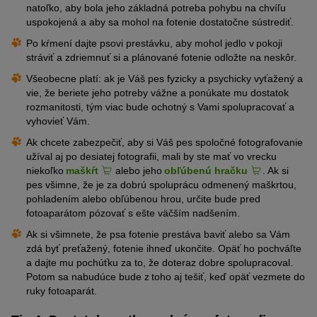
natoľko, aby bola jeho základná potreba pohybu na chvíľu
uspokojená a aby sa mohol
na fotenie dostatočne sústrediť
.
Po
kŕmení
dajte psovi prestávku, aby mohol
jedlo v pokoji
stráviť
a zdriemnuť si a plánované fotenie odložte na neskôr
.
Všeobecne platí:
ak je
Váš
pes fyzicky a psychicky
vyťažený
a
vie, že beriete jeho potreby vážne a ponúkate mu dostatok
rozmanitosti, tým viac bude ochotný s
V
am
i spolupracovať a
vyhovieť
Vám
.
Ak chcete zabezpečiť, aby si
Váš
pes spoločné fotografovanie
užíval aj po desiatej fotografii, mali by ste mať vo vrecku
niekoľko
maškŕt
alebo jeho
obľúbenú hračku
.
Ak si
pes všimne, že je za dobrú
spoluprácu
odmenený
maškrtou
,
pohladením alebo obľúbenou hrou, určite bude pred
fotoaparátom pózovať s ešte väčším nadšením.
Ak
si všimnete, že psa
fotenie
prestáva baviť alebo sa
Vám
zdá byť preťažený
, fotenie ihneď ukončite.
Opäť ho pochváľte
a dajte mu pochúťku za to, že doteraz
dobre spolupracoval.
Potom
sa nabudúce bude z toho aj tešiť
, keď opäť vezmete do
ruky fotoaparát
.