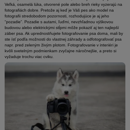
Veľká, osamelá lúka, otvorené pole alebo breh rieky vyzerajú na
fotografiách dobre. Pretože aj keď je Váš pes ako model na
fotografii stredobodom pozornosti, rozhodujúce je aj jeho
“pozadie”. Pozadie s autami, ľuďmi, nevzhľadnou výškovou
budovou alebo elektrickými stĺpmi môže pokaziť aj ten najlepší
záber psa. Ak uprednostňujete fotografovanie psa doma, mali by
ste ísť podľa možnosti do vlastnej záhrady a odfotografovať psa
napr. pred zeleným živým plotom. Fotografovanie v interiéri je
kvôli svetelným podmienkam zvyčajne náročnejšie, a preto si
vyžaduje trochu viac cviku.