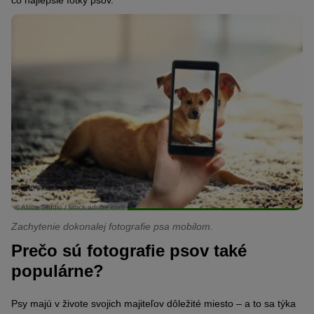
čo najlepšie
fotk
y
psov
.
© Africa Studio / stock.adobe.com
Zachytenie dokonalej fotografie psa mobilom.
Prečo sú fotografie psov také
populárne?
Psy majú v živote svojich majiteľov dôležité miesto – a to sa týka