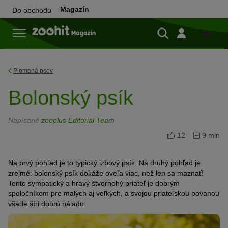
Magazín
Do obchodu
Do
obchod
Plemená psov
Bolonský psík
Napísané
zooplus Editorial Team
12
9 min
Na prvý pohľad je to typický
izbový psík
. Na druhý pohľad je
zrejmé:
bolonský psík
dokáže oveľa viac, než len
sa maznať
!
Tento s
ympatický a hravý štvornohý priateľ je dobrým
spoločníkom pre malých aj veľkých
,
a svojou
priateľskou
povahou
všade
šíri
dobrú
náladu.