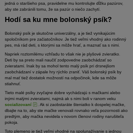
jedná o staršieho psa, pravidelne mu kontrolujte dĺžku pazúrov,
aby ste zabránili tomu, že sa pazúr o niečo zachytí.
Hodí sa ku mne bolonský psík?
Bolonský psík je skutočne univerzálny, a je tiež vynikajúcim
spoločníkom pre začiatočníkov. Je tiež veľmi vhodný ako rodinný
pes, má rád deti, s ktorými sa môže hrať, a maznať sa s nimi.
Napriek roztomilému vzhľadu to však nie je plyšové zvieratko.
Deti by sa preto mali naučiť zodpovedne zaobchádzať so
zvieratami. Inak by sa mohol tento malý psík pri drsnejšom
zaobchádzaní v zápale hry rýchlo zraniť. Váš bolonský psík by
mal mať tiež dostatok možností na odpočinok, kde sa môže
stiahnuť.
Tieto malé psíky zvyčajne dobre vychádzajú s mačkami alebo
inými malými zvieratami, najmä ak s nimi boli v ranom veku
socializovaní
. Ak si zaobstaráte šteniatko k dospelej mačke,
dbajte na to, aby ste mačke venovali rovnako veľa pozornosti ako
predtým, aby mačka nevidela v novom členovi rodiny narušiteľa
pokoja.
Toto plemeno je tiež veľmi vhodné na spolunažívanie s jednou