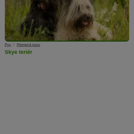
Psy
Plemená psov
Skye teriér