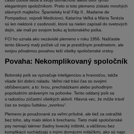
často zdobili seba a svoju domácnosť alebo dvor týmto
elegantným spoločníkom. Preto si toto plemeno získalo mnohých
slávnych majiteľov. Španielsky kráľ Filip II., Madame de
Pompadour, vojvodi Mediciovci, Katarína Veľká a Mária Terézia
sú len niektoré z osobností, ktoré sa nielen zapísali do svetových
dejín, ale mali po svojom boku aj bolonského psíka.
FCI ho uznala ako nezávislé plemeno v roku 1956. Našťastie
tento šikovný malý psíček už nie je prestížnym predmetom, ale
svojou pôvabnou povahou teší všetky spoločenské vrstvy.
Povaha: Nekomplikovaný spoločník
Bolonský psík sa vyznačuje inteligenciou a hravosťou, takže
všade šíri dobrú náladu. Veľmi rád trávi čas so svojimi
obľúbencami, a to: hrou, prechádzkami alebo pohodlným
popoludním stráveným na pohovke. Tento oddaný psík sa
s radosťou zúčastní všetkých aktivít. Hlavná vec, že môže tráviť
čas so svojou ľudskou „svorkou“.
Plemeno je považované za veľmi prítulné, ale tiež za ostražité
bez toho, aby malo sklon k brechaniu. Tieto malé spoločenské
psy nemajú takmer žiadny lovecký inštinkt, a väčšinou bez
komplikácií vychádzajú s inými domácimi miláčikmi, ako sú napr.