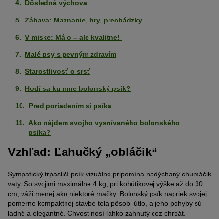
Dôsledná výchova
Zábava: Maznanie, hry, prechádzky
V miske: Málo – ale kvalitne!
Malé psy s pevným zdravím
Starostlivosť o srsť
Hodí sa ku mne bolonský psík?
Pred poriadením si psíka
Ako nájdem svojho vysnívaného bolonského
psíka?
Vzhľad: Ľahučký „obláčik“
Sympatický
trpasličí psík
vizuálne pripomína nadýchan
ý
chumáčik
vaty. So svojimi
maximáln
e
4 kg
,
pri
kohútikovej výške až do 30
cm
,
váži menej ako
niektoré mačky
.
Bolonský psík napriek svojej
pomerne kompaktnej
stavbe tela
pôsobí útlo, a
jeho pohyby sú
ladné
a elegantné. Chvost
nosí
ľahko
zahnutý
cez chrbát.