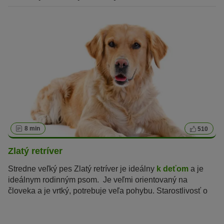
8 min
510
Zlatý retríver
Stredne veľký pes Zlatý retríver je ideálny
k deťom
a je
ideálnym rodinným psom. Je veľmi orientovaný na
človeka a je vrtký, potrebuje veľa pohybu. Starostlivosť o
jeho srsť nie je náročná.