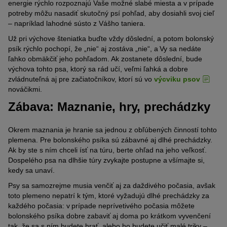
energie rýchlo rozpoznajú
V
aše možné slabé miesta a v prípade
potreby môžu nasadiť
skutočný psí pohľad, aby dosiahli svoj cieľ
–
napríklad lahodné sústo z
V
ášho taniera.
Už pri výchove šteniatka buďte vždy dôslední
,
a
potom
bolonský
psík
rýchlo
pochopí
, že „nie“
aj
zostáva „nie“
,
a
Vy sa nedáte
ľahko obmäkčiť jeho pohľadom
. Ak
zostanete dôslední
,
bude
výchova tohto
psa, ktorý sa rád učí,
veľmi ľahká a
dobre
zvládnuteľná aj pre začiatočníkov, ktorí
sú vo
výcviku psov
nováčikmi
.
Zábava: Maznanie, hry, prechádzky
Okrem maznania je hranie
sa
jednou z obľúbených
činností
tohto
plemena. Pre
bolonského psíka
sú zábavné aj dlhé prechádzky.
Ak by ste s ním chceli ísť na túru,
berte ohľad
na jeho veľkosť
.
D
ospelého psa na dlhšie túry zvykajte postupne
a všímajte si
,
kedy sa unaví.
Psy sa
samozrejme musia
venčiť aj za daždivého počasia, avšak
t
oto plemeno
nepatrí k tým, ktoré vyžadujú dlhé prechádzky za
každého počasia
:
v prípade neprívetivého počasia
môžete
bolonského psíka
dobre zabaviť aj doma
po
krátkom vyvenčení
tak, že sa s ním budete hrať
,
alebo ho budete učiť
malé triky –