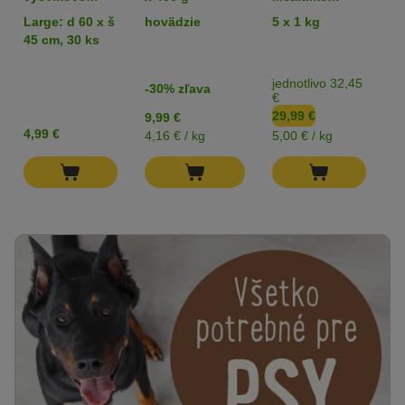
podložky pre
hovädzie
Large: d 60 x š
hovädzie
5 x 1 kg
k
šteňatá
45 cm, 30 ks
jednotlivo 32,45
-30% zľava
€
29,99 €
9,99 €
3
4,99 €
4,16 € / kg
5,00 € / kg
18