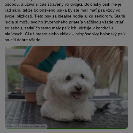
osobou, a užíva si čas strávený vo dvojici. Bolonský psík nie je
rád sám, takže bolonského psíka by ste mali mať psa vždy vo
svojej blízkosti. Tieto psy sa ideálne hodia aj ku seniorom. Starší
ľudia si môžu svojho štvornohého priateľa väčšinou všade vziať
so sebou, zatiaľ čo tento malý psík ich udržuje v kondícii a
aktívnych. Či už mesto alebo vidiek – prispôsobivý bolonský psík
sa cíti dobre všade.
© frank11 / stock.adobe.com