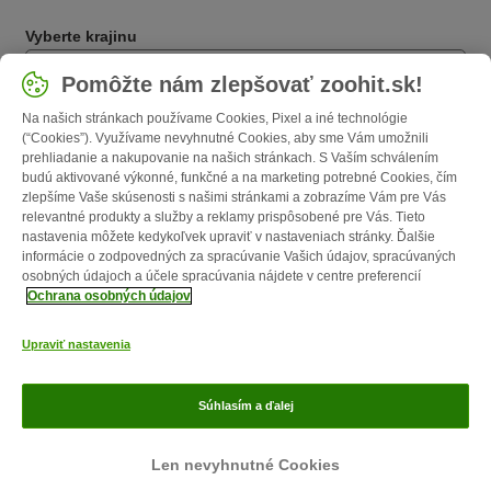
Vyberte krajinu
Slovensko / SK
Pomôžte nám zlepšovať zoohit.sk!
Na našich stránkach používame Cookies, Pixel a iné technológie
Follow zooplus
(“Cookies”). Využívame nevyhnutné Cookies, aby sme Vám umožnili
prehliadanie a nakupovanie na našich stránkach. S Vaším schválením
budú aktivované výkonné, funkčné a na marketing potrebné Cookies, čím
zlepšíme Vaše skúsenosti s našimi stránkami a zobrazíme Vám pre Vás
relevantné produkty a služby a reklamy prispôsobené pre Vás. Tieto
nastavenia môžete kedykoľvek upraviť v nastaveniach stránky. Ďalšie
informácie o zodpovedných za spracúvanie Vašich údajov, spracúvaných
osobných údajoch a účele spracúvania nájdete v centre preferencií
Ochrana osobných údajov
O nás
Kariéra
zooplus Corporate
Impressum
VOP
Formulár na
Upraviť nastavenia
odstúpenie zmluvy
Likvidácia odpadov
Kontakt
Poštovné a doba
doručenia
Spôsoby platby
Affiliate program
Ochrana osobných
Súhlasím a ďalej
údajov
Opt-out
zoohit magazín publikovaný firmou zooplus SE © zooplus SE 2026
Len nevyhnutné Cookies