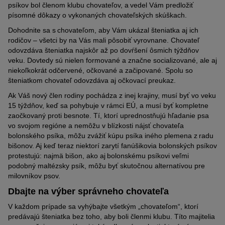
psíkov bol členom klubu chovateľov, a vedel Vám predložiť
písomné dôkazy o vykonaných chovateľských skúškach.
Dohodnite sa s chovateľom, aby Vám ukázal šteniatka aj ich
rodičov – všetci by na Vás mali pôsobiť vyrovnane. Chovateľ
odovzdáva šteniatka najskôr až po dovŕšení ôsmich týždňov
veku. Dovtedy sú nielen formované a značne socializované, ale aj
niekoľkokrát odčervené, očkované a začipované. Spolu so
šteniatkom chovateľ odovzdáva aj očkovací preukaz.
Ak Váš nový člen rodiny pochádza z inej krajiny, musí byť vo veku
15 týždňov, keď sa pohybuje v rámci EÚ, a musí byť kompletne
zaočkovaný proti besnote. Tí, ktorí uprednostňujú hľadanie psa
vo svojom regióne a nemôžu v blízkosti nájsť chovateľa
bolonského psíka, môžu zvážiť kúpu psíka iného plemena z radu
bišonov. Aj keď teraz niektorí zarytí fanúšikovia bolonských psíkov
protestujú: najmä bišon, ako aj bolonskému psíkovi veľmi
podobný maltézsky psík, môžu byť skutočnou alternatívou pre
milovníkov psov.
Dbajte na výber správneho chovateľa
V každom prípade sa vyhýbajte všetkým „chovateľom“, ktorí
predávajú šteniatka bez toho, aby boli členmi klubu. Títo majitelia