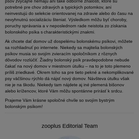
psov zvyčajne nemajú ani také odborné znalosti, ktoré sú
potrebné pre chov zdravých a typických potomkov, ani
neinvestujú do selekcie orientovanej na zdravie alebo do času na
nevyhnutnú socializáciu šteniat. Výsledkom môžu byť choroby,
poruchy správania a v neposlednom rade neistota zo získania
bolonského psíka s charakteristickými znakmi.
Ak chcete dať domov už dospelému bolonskému psíkovi, môžete
sa rozhliadnuť po internete. Niekedy sa majitelia bolonských
psíkov musia so svojím zvieracím spoločníkom z rôznych
dôvodov rozlúčiť. Žiadny bolonský psík pravdepodobne nebude
čakať na nový domov v miestnom útulku – na to je toto plemeno
príliš zriedkavé. Okrem toho sa pre tieto pekné a nekomplikované
psy väčšinou rýchlo dá nájsť nový domov. Návšteva útulku však
nie je na škodu. Niekedy tam nájdete aj iné plemená bišonov
alebo krížencov, ktoré Vám môžu spontánne prirásť k srdcu.
Prajeme Vám krásne spoločné chvíle so svojím bystrým
bolonským psíkom!
zooplus Editorial Team