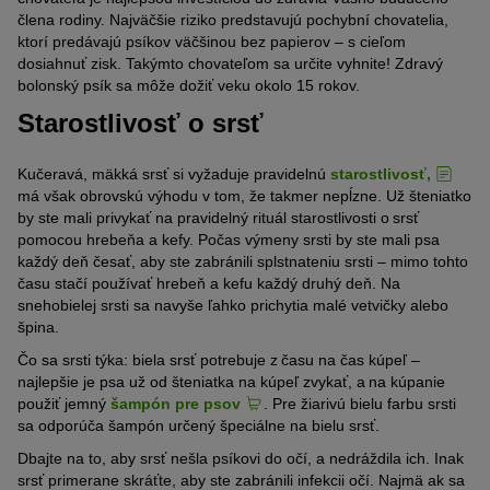
člena rodiny. Najväčšie
riziko
predstavujú pochybní chovatelia,
ktorí predávajú
psíkov
väčšinou bez papierov –
s cieľom
dosiahnuť zisk.
Takýmto chovateľom sa určite vyhnite
! Zdravý
bolonský psík
sa môže dožiť veku okolo 15 rokov
.
Starostlivosť o srsť
Kučeravá, mäkká srsť
si
vyžaduje pravideln
ú
starostlivosť,
má však obrovskú výhodu v tom, že takmer
nepĺzne.
Už šteniatko
by ste mali privykať
na pravidelný rituál starostlivosti
o srsť
pomocou hrebeňa a kefy. Počas výmeny srsti by ste mali psa
každý deň česať, aby
ste zabránili splstnateniu srsti –
mimo tohto
času
stačí
používať hrebeň a kefu každý druhý deň. Na
snehobielej srsti sa navyše
ľahko prichytia
malé vetvičky alebo
špina.
Čo sa srsti týka: biela srsť potrebuje z času na čas kúpeľ –
najlepšie je psa už od šteniatka na kúpeľ zvykať, a na kúpanie
použiť jemný
šampón pre psov
. Pre žiarivú bielu farbu srsti
sa odporúča šampón určený špeciálne na bielu srsť.
Dbajte na to, aby srsť nešla psíkovi do očí, a nedráždila ich. Inak
srsť primerane skráťte, aby ste zabránili infekcii očí. Najmä ak sa