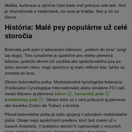
Mäkká, kučeravá a výlučne čisto biela
srsť
pokrýva celé telo.
Srsť
je chumáčovitá a nadýchaná
,
na nose je kratšia
. Nos a oči sú
čierne
.
História: Malé psy populárne už celé
storočia
Bolonský psík
patrí k takzvaným
biš
o
nom
, „
psíkom do lona
“
(angl.
lap
dogs
)
. Toto označenie je spoločné pre všetky plemená
bišonov
, pretože okrem
ich využitia ako spoločenského
p
sa po
dobu stoviek rokov
,
majú
spoločnú
aj malú veľkosť tela: ľahko sa
zmestia do lona
.
Okrem
bolonského psíka
,
Medzinárodná kynologická federácia
(
Fédération
Cynologique
Internationale
)
alebo skrátene FCI
radí
medzi
bišonov
aj
plemená
bišon
,
havanský psík
a
maltézsky psík
.
Okrem toho
sú
s nimi
príbuzné aj plemená
ako
bavlnka (
Coton
de
Tuléar
)
a
levíček
.
Pôvod bolonského psíka je úzko spojený s pôvodom maltézskeho
psíka. Obaja majú spoločných predkov, ktorí boli známi už v
časoch Aristotela. V priebehu storočí tí najmocnejší z mocných