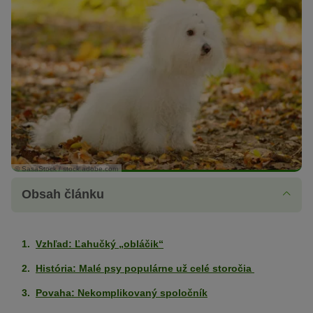
© SasaStock / stock.adobe.com
Obsah článku
Vzhľad: Ľahučký „obláčik“
História: Malé psy populárne už celé storočia
Povaha: Nekomplikovaný spoločník