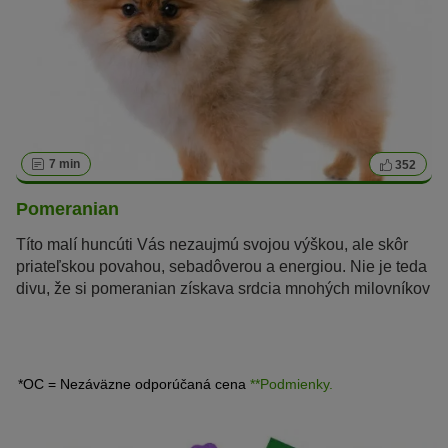
7 min
352
Pomeranian
Títo malí huncúti Vás nezaujmú svojou výškou, ale skôr
priateľskou povahou, sebadôverou a energiou. Nie je teda
divu, že si pomeranian získava srdcia mnohých milovníkov
psov.
*OC = Nezáväzne odporúčaná cena
**Podmienky.