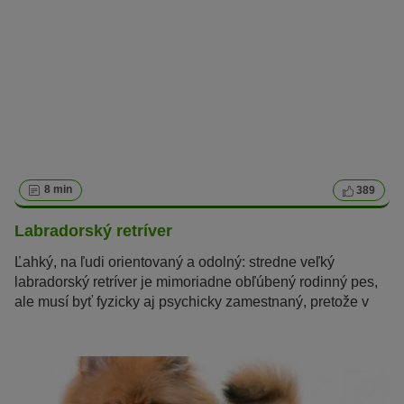
8 min
389
Labradorský retríver
Ľahký, na ľudi orientovaný a odolný: stredne veľký
labradorský retríver je mimoriadne obľúbený rodinný pes,
ale musí byť fyzicky aj psychicky zamestnaný, pretože v
minulosti slúžil ako pracovné plemeno.