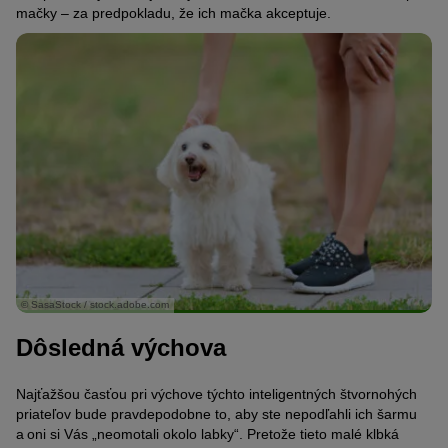
mačky – za predpokladu, že ich mačka akceptuje.
© SasaStock / stock.adobe.com
Dôsledná výchova
Najťažšou časťou pri výchove týchto inteligentných štvornohých
priateľov bude pravdepodobne to,
aby ste nepodľahli ich šarmu
a oni si Vás „neomotali okolo labky“
. Pretože
tieto malé klbká