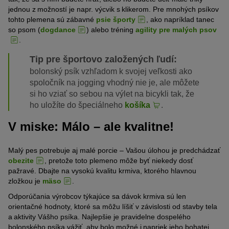
jednou z možností je napr. výcvik s
klikerom
.
Pre mnohých
psíkov
tohto plemena
sú zábavné
psie športy
, ako napríklad tanec
so psom (
dogdance
)
alebo
tréning
agility pre malých psov
.
Tip pre športovo založených ľudí:
bolonský psík
vzhľadom k
svojej veľkosti ako
spoločník na
jogging
vhodný nie je
, ale môžete
si ho
vziať
so sebou na výlet na bicykli tak, že
ho uložíte do špeciálneho
košíka
.
V miske: Málo – ale kvalitne!
Malý pes potrebuje
aj
malé porcie
–
V
ašou úlohou
je
predchádzať
obezite
, pretože
toto
plemeno môže byť niekedy dosť
pažravé
.
Dbajte na vysokú kvalitu krmiva
,
ktorého
hlavnou
zložkou
je
mäso
.
Odporúčania výrobcov týkajúce sa
dávok krmiva
sú
len
orientačné hodnoty
, ktoré sa môžu líšiť v závislosti od
stavby tela
a
aktivity
V
ášho
psíka
. Najlepšie je pravidelne
dospelého
bolonského psíka vážiť
, aby bolo možné
i
napriek
jeho
bohatej