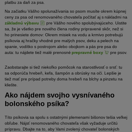
platbu za daň za psa.
Na začiatku Vášho spolunažívania so psom musíte okrem kúpnej
ceny za psa od renomovaného chovateľa počítať aj s nákladmi na
základnú výbavu
pre Vášho nového spolubývajúceho. Uistite
sa, že je všetko pre nového člena rodiny pripravené skôr, než si
ho prinesiete domov: Okrem misiek na vodu a krmivo potrebujú
psíkovia aj hračky vhodné pre malých psov, deku a pelech na
spanie, vodítko s postrojom alebo obojkom a pás pre psa do
auta: tu nájdete tiež malé prenosné
prepravné boxy
pre psov.
Zaobstarajte si tiež niekoľko pomôcok na starostlivosť o srsť: tu
sa odporúča hrebeň, kefa, šampón a obrúsky na oči. Lepšie je
tiež mať pre prípad potreby doma hrebeň na blchy a pinzetu na
kliešte.
Ako nájdem svojho vysnívaného
bolonského psíka?
Títo psíkovia sa spolu s ostatnými plemenami bišonov tešia veľkej
obľube. Nájsť renomovaného chovateľa však vyžaduje určitú
prípravu. Dbajte na to, aby Vami zvolený chovateľ bolonských