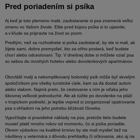
Pred poriadením si psíka
Aj keď je toto plemeno malé, zaobstaranie si psa znamená veľkú
zmenu vo Vašom živote. Ešte pred kúpou psíka si to ujasnite,
a v kľude sa pripravte na život so psom.
Predtým, než sa rozhodnete si psíka zaobstarať, by ste si mali, ak
žijete sami, dobre premyslieť, kto sa oňho postará, keď budete
chorí alebo odcestovaní. Tip: V dnešnej dobe si môžete vziať psa
so sebou do mnohých hotelov alebo dovolenkových apartmánov.
Obzvlášť malý a nekomplikovaný bolonský psík môže byť skvelým
spoločníkom pre všetky turistické ciele, kam sa dá dostať autom
alebo vlakom. Najmä preto, že cestovanie s ním je vďaka jeho
šikovnej veľkosti jednoduché. Ale ak túžite po dovolenke na pláži
v tropickom podnebí, je lepšie vopred si zorganizovať opatrovanie
psa s ohľadom na jeho potrebu blízkosti človeka.
Vypočítajte si pravidelné náklady na psa, pretože tieto budete
musieť platiť mnoho rokov od momentu, čo si psíka poriadite.
Okrem výdavkov na kvalitné krmivo by ste mali myslieť tiež na
návštevy u veterinára z dôvodu prehliadky či očkovania, ako aj na