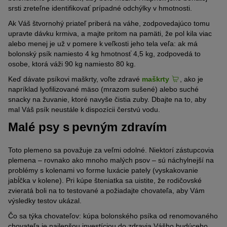
srsti
zreteľne identifikovať
prípadné
odchýlky v hmotnosti.
A
k
V
áš štvornohý priateľ priberá na váhe
, zodpovedajúco tomu
upravte dávku krmiva,
a majte
pritom
na pamäti, že pol kila viac
alebo menej je už v pomere k
veľkosti
jeho
tela veľa:
a
k má
bolonský psík
namiesto 4 kg hmotnosť 4,5 kg,
zodpovedá to
osobe, ktorá
váži
90 kg namiesto 80 kg.
Keď dávate
psíkovi
maškrty,
voľte
zdravé
maškrty
, ako je
napríklad
lyofilizované
mäso (mrazom sušené)
alebo suché
snacky
na žuvanie,
ktoré
navyše
čistia zuby.
Dbajte na to, aby
mal Váš psík neustále k dispozícii čerstvú vodu.
Malé psy s pevným zdravím
Toto plemeno sa považuje za veľmi
odol
né. Niektorí zástupcovia
plemena –
rovnako ako mnoho malých psov
–
sú náchylnejší na
problémy s kolenami vo forme
luxácie
pately
(vyskakovanie
jabĺčka v kolene)
. Pri kúpe šteniatka sa uistite, že rodičovské
zvieratá boli na to testované a
požiadajte chovateľa, aby Vám
výsledky testov ukázal
.
Čo sa týka chovateľov
:
kúpa
bolonského psíka
od renomovaného
chovateľa je najlepšou investíciou do zdravia
V
ášho budúceho