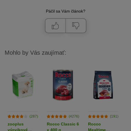
Páčil sa Vám článok?
Mohlo by Vás zaujímať:
(287)
(4276)
(191)
zooplus
Rocco Classic 6
Rocco
R
výcvikové
x 400 g
Mealtime